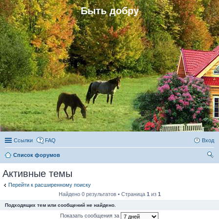
Быть добру
Ссылки
FAQ
Вход
Список форумов
ои
Активные темы
ск
Перейти к расширенному поиску
Найдено 0 результатов • Страница
1
из
1
Подходящих тем или сообщений не найдено.
Показать сообщения за