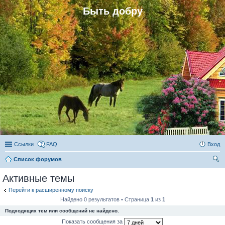
Быть добру
Ссылки
FAQ
Вход
Список форумов
ои
Активные темы
ск
Перейти к расширенному поиску
Найдено 0 результатов • Страница
1
из
1
Подходящих тем или сообщений не найдено.
Показать сообщения за