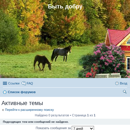
Быть добру
Ссылки
FAQ
Вход
Список форумов
ои
Активные темы
ск
Перейти к расширенному поиску
Найдено 0 результатов • Страница
1
из
1
Подходящих тем или сообщений не найдено.
Показать сообщения за