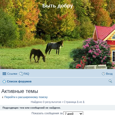
Быть добру
Ссылки
FAQ
Вход
Список форумов
ои
Активные темы
ск
Перейти к расширенному поиску
Найдено 0 результатов • Страница
1
из
1
Подходящих тем или сообщений не найдено.
Показать сообщения за