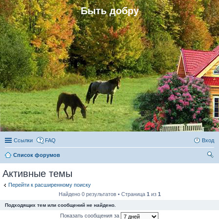
Быть добру
Ссылки
FAQ
Вход
Список форумов
ои
Активные темы
ск
Перейти к расширенному поиску
Найдено 0 результатов • Страница
1
из
1
Подходящих тем или сообщений не найдено.
Показать сообщения за