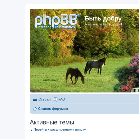
Быть добру
А на земле быть добру!
Ссылки
FAQ
Список форумов
Активные темы
Перейти к расширенному поиску