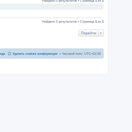
Найдено 0 результатов • Страница
1
из
1
Найдено 0 результатов • Страница
1
из
1
Перейти
нда
Удалить cookies конференции
Часовой пояс:
UTC+02:00