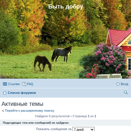
Быть добру
Ссылки
FAQ
Вход
Список форумов
ои
Активные темы
ск
Перейти к расширенному поиску
Найдено 0 результатов • Страница
1
из
1
Подходящих тем или сообщений не найдено.
Показать сообщения за