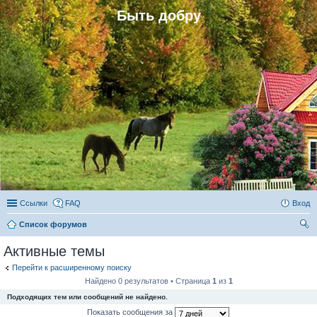
Быть добру
Ссылки
FAQ
Вход
Список форумов
ои
Активные темы
ск
Перейти к расширенному поиску
Найдено 0 результатов • Страница
1
из
1
Подходящих тем или сообщений не найдено.
Показать сообщения за