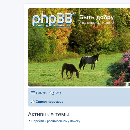
Быть добру
А на земле быть добру!
Ссылки
FAQ
Список форумов
Активные темы
Перейти к расширенному поиску