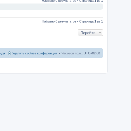
Найдено 0 результатов • Страница
1
из
1
Найдено 0 результатов • Страница
1
из
1
Перейти
нда
Удалить cookies конференции
Часовой пояс:
UTC+02:00