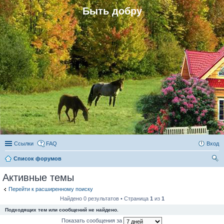
Быть добру
Ссылки
FAQ
Вход
Список форумов
ои
Активные темы
ск
Перейти к расширенному поиску
Найдено 0 результатов • Страница
1
из
1
Подходящих тем или сообщений не найдено.
Показать сообщения за