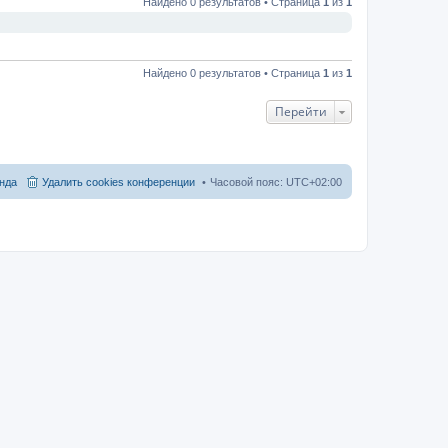
Найдено 0 результатов • Страница
1
из
1
Найдено 0 результатов • Страница
1
из
1
Перейти
нда
Удалить cookies конференции
Часовой пояс:
UTC+02:00