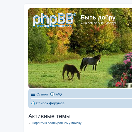
Быть добру
А на земле быть добру!
Ссылки
FAQ
Список форумов
Активные темы
Перейти к расширенному поиску