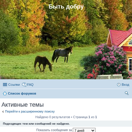
Быть добру
Ссылки
FAQ
Вход
Список форумов
ои
Активные темы
ск
Перейти к расширенному поиску
Найдено 0 результатов • Страница
1
из
1
Подходящих тем или сообщений не найдено.
Показать сообщения за