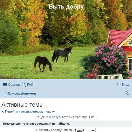
Быть добру
Ссылки
FAQ
Вход
Список форумов
ои
Активные темы
ск
Перейти к расширенному поиску
Найдено 0 результатов • Страница
1
из
1
Подходящих тем или сообщений не найдено.
Показать сообщения за