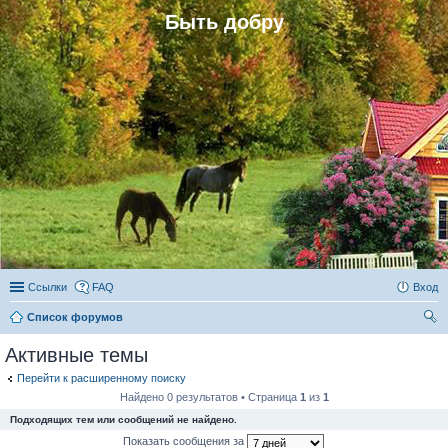
Быть добру
Ссылки
FAQ
Вход
Список форумов
ои
Активные темы
ск
Перейти к расширенному поиску
Найдено 0 результатов • Страница
1
из
1
Подходящих тем или сообщений не найдено.
Показать сообщения за