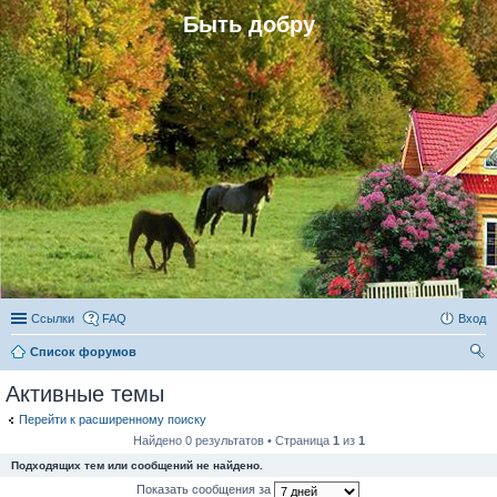
Быть добру
Ссылки
FAQ
Вход
Список форумов
ои
Активные темы
ск
Перейти к расширенному поиску
Найдено 0 результатов • Страница
1
из
1
Подходящих тем или сообщений не найдено.
Показать сообщения за