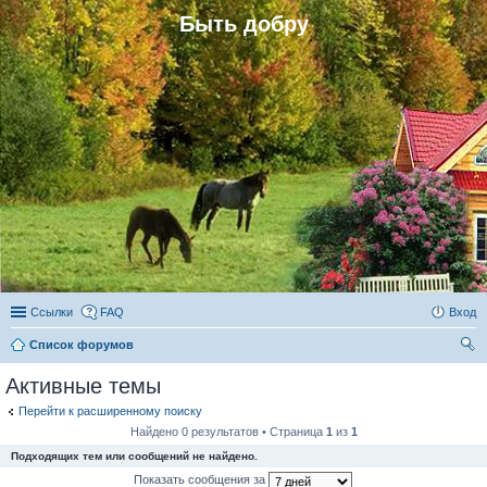
Быть добру
Ссылки
FAQ
Вход
Список форумов
ои
Активные темы
ск
Перейти к расширенному поиску
Найдено 0 результатов • Страница
1
из
1
Подходящих тем или сообщений не найдено.
Показать сообщения за