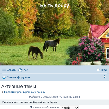
Быть добру
Ссылки
FAQ
Вход
Список форумов
ои
Активные темы
ск
Перейти к расширенному поиску
Найдено 0 результатов • Страница
1
из
1
Подходящих тем или сообщений не найдено.
Показать сообщения за