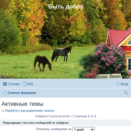
Быть добру
Ссылки
FAQ
Вход
Список форумов
ои
Активные темы
ск
Перейти к расширенному поиску
Найдено 0 результатов • Страница
1
из
1
Подходящих тем или сообщений не найдено.
Показать сообщения за