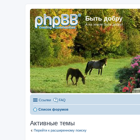
Быть добру
А на земле быть добру!
Ссылки
FAQ
Список форумов
Активные темы
Перейти к расширенному поиску