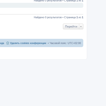
Найдено 0 результатов • Страница
1
из
1
Найдено 0 результатов • Страница
1
из
1
Перейти
нда
Удалить cookies конференции
Часовой пояс:
UTC+02:00