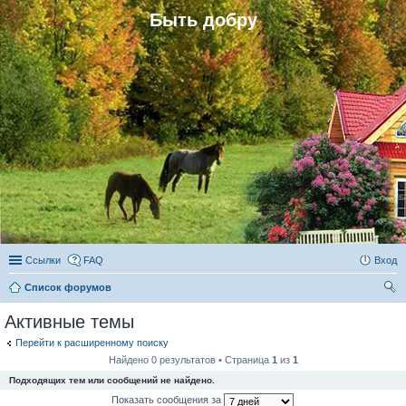
Быть добру
Ссылки
FAQ
Вход
Список форумов
ои
Активные темы
ск
Перейти к расширенному поиску
Найдено 0 результатов • Страница
1
из
1
Подходящих тем или сообщений не найдено.
Показать сообщения за