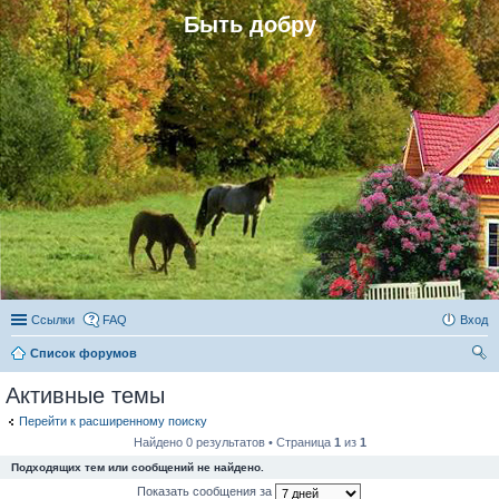
Быть добру
Ссылки
FAQ
Вход
Список форумов
ои
Активные темы
ск
Перейти к расширенному поиску
Найдено 0 результатов • Страница
1
из
1
Подходящих тем или сообщений не найдено.
Показать сообщения за