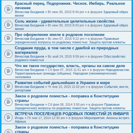
Красный перец. Подорожник. Чеснок. Имбирь. Реальное
лечение
Вячеслав Богданов
» Вт июн 30, 2015 8:44 pm » в форуме
Здоровый образ
жизни
Соль жизни - удивительные целительные свойства
Вячеслав Богданов
» Вт июн 30, 2015 8:43 pm » в форуме
Здоровый образ
жизни
Про оформление земли в родовом поселении
Вячеслав Богданов
» Вс июн 07, 2015 9:22 pm » в форуме
Правовые
(юридические) вопросы по родовому поместью. Защита против клеветы
Создание пруда, в том числе с дамбой из природных
материалов
Вячеслав Богданов
» Вс май 24, 2015 9:59 pm » в форуме
Обустройство
родового поместья
Что же такое государство, власть, органы на самом деле
Вячеслав Богданов
» Сб фев 07, 2015 11:51 am » в форуме
Народовластие.
Территориальные громады (общины). Народная (некоммерческая)
экономика
Развитие событий дальнейших в Украине и мире
Вячеслав Богданов
» Чт янв 15, 2015 11:02 pm » в форуме
События, вести,
репортажи
Закон о родовом поместье - поправка в Конституцию
страны
Вячеслав Богданов
» Сб фев 08, 2014 3:50 pm » в форуме
Правовые
(юридические) вопросы по родовому поместью. Защита против клеветы
ВСТРЕЧА ПОСЕЛЕНЦЕВ РОДОВЫХ ПОМЕСТИЙ 25 ЯНВАРЯ
Игорь
» Пт янв 17, 2014 12:30 am » в форуме
Мероприятия. Анонсы встреч.
Афиша
Закон о родовом поместье - поправка в Конституцию
страны