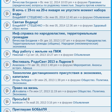
Вячеслав Богданов
» Вс янв 12, 2014 10:03 pm » в форуме
Правовые
(юридические) вопросы по родовому поместью. Защита против клеветы
В ночь с 19-го на 20-е января не упустите момент набора
воды
ВладиМИР СТЕШЕНКО
» Вс янв 05, 2014 12:40 am » в форуме
Объявления
Святая Водица!
ВладиМИР СТЕШЕНКО
» Вс янв 05, 2014 12:36 am » в форуме
Здоровый
образ жизни
Инф.справка по народовластию, территориальным
громадам
Вячеслав Богданов
» Вт дек 10, 2013 1:07 am » в форуме
Народовластие.
Территориальные громады (общины). Народная (некоммерческая)
экономика
Ищу работу с жильем на ПМЖ
Николай
» Ср окт 16, 2013 10:27 am » в форуме
Объявления
Фестиваль РодоСвет 2013 в Ладном
В
Anastasia
» Пт авг 30, 2013 1:48 pm » в форуме
Мероприятия. Анонсы
л
встреч. Афиша
о
Технологии дистанционного присутствия в экономике,
ж
капитализ
е
н
Игорь Лебедев
» Вт июн 25, 2013 1:38 pm » в форуме
Общество. Политика.
и
Экономика
я
Право на жизнь
kvalama
» Пн июн 17, 2013 11:19 am » в форуме
Общество. Политика.
Д
Экономика
а
Просьба!
н
В
leonkom
» Пн май 20, 2013 3:16 pm » в форуме
Объявления
н
л
а
о
я
Приглашаю БОБЫЛЯ
ж
т