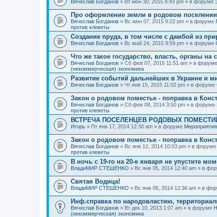
Вячеслав Богданов
» Вт июн 30, 2015 8:43 pm » в форуме
Про оформление земли в родовом поселении
Вячеслав Богданов
» Вс июн 07, 2015 9:22 pm » в форуме
против клеветы
Создание пруда, в том числе с дамбой из пр
Вячеслав Богданов
» Вс май 24, 2015 9:59 pm » в форуме
Что же такое государство, власть, органы на
Вячеслав Богданов
» Сб фев 07, 2015 11:51 am » в форум
(некоммерческая) экономика
Развитие событий дальнейших в Украине и м
Вячеслав Богданов
» Чт янв 15, 2015 11:02 pm » в форуме
Закон о родовом поместье - поправка в Конс
Вячеслав Богданов
» Сб фев 08, 2014 3:50 pm » в форуме
против клеветы
ВСТРЕЧА ПОСЕЛЕНЦЕВ РОДОВЫХ ПОМЕСТИЙ
Игорь
» Пт янв 17, 2014 12:30 am » в форуме
Мероприятия
Закон о родовом поместье - поправка в Конс
Вячеслав Богданов
» Вс янв 12, 2014 10:03 pm » в форум
против клеветы
В ночь с 19-го на 20-е января не упустите мо
ВладиМИР СТЕШЕНКО
» Вс янв 05, 2014 12:40 am » в фо
Святая Водица!
ВладиМИР СТЕШЕНКО
» Вс янв 05, 2014 12:36 am » в фо
Инф.справка по народовластию, территориа
Вячеслав Богданов
» Вт дек 10, 2013 1:07 am » в форуме
Н
(некоммерческая) экономика