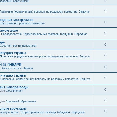
Здоровый образ жизни
0
Правовые (юридические) вопросы по родовому поместью. Защита
иродных материалов
0
Обустройство родового поместья
 самом деле
0
е
Народовластие. Территориальные громады (общины). Народная
ире
0
События, вести, репортажи
титуцию страны
0
Правовые (юридические) вопросы по родовому поместью. Защита
 25 ЯНВАРЯ
0
. Анонсы встреч. Афиша
титуцию страны
0
е
Правовые (юридические) вопросы по родовому поместью. Защита
мент набора воды
0
руме
Объявления
0
руме
Здоровый образ жизни
льным громадам
0
ародовластие. Территориальные громады (общины). Народная