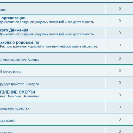
0
ния
о организации
0
Движение по созданию родовых поместий и его деятельность
ского Движения
0
Движение по созданию родовых поместий и его деятельность
закона о родовом по
0
Распространение хорошей и полезной информации в обществе.
0
я. Анонсы встреч. Афиша
0
й образ жизни
0
рудоустройство. Экодело
ТВЛЕНИЕ СМЕРТИ
0
во. Политика. Экономика
0
 родового поместья
0
раз жизни
0
аз жизни