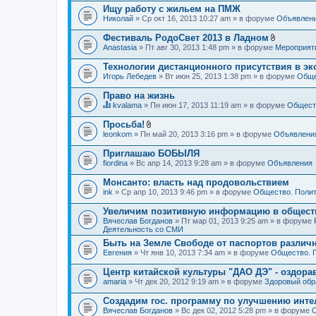
Ищу работу с жильем на ПМЖ
Николай
» Ср окт 16, 2013 10:27 am » в форуме
Объявлен
Фестиваль РодоСвет 2013 в Ладном
В
Anastasia
» Пт авг 30, 2013 1:48 pm » в форуме
Мероприят
л
о
Технологии дистанционного присутствия в эк
ж
Игорь Лебедев
» Вт июн 25, 2013 1:38 pm » в форуме
Обще
е
н
Право на жизнь
и
я
kvalama
» Пн июн 17, 2013 11:19 am » в форуме
Обществ
Д
а
Просьба!
н
В
leonkom
» Пн май 20, 2013 3:16 pm » в форуме
Объявлени
н
л
а
о
Приглашаю БОБЫЛЯ
я
ж
fiordina
т
» Вс апр 14, 2013 9:28 am » в форуме
Объявления
е
е
н
м
Монсанто: власть над продовольствием
и
а
я
ink
» Ср апр 10, 2013 9:46 pm » в форуме
Общество. Полит
с
о
Увеличим позитивную информацию в общест
д
Вячеслав Богданов
» Пт мар 01, 2013 9:25 am » в форуме
е
Деятельность со СМИ
р
ж
Быть на Земле Свободе от паспортов различ
и
Евгения
» Чт янв 10, 2013 7:34 am » в форуме
Общество. 
т
о
Центр китайской культуры "ДАО ДЭ" - оздор
п
amaria
р
» Чт дек 20, 2012 9:19 am » в форуме
Здоровый обр
о
с
Создадим гос. программу по улучшению инте
.
Вячеслав Богданов
» Вс дек 02, 2012 5:28 pm » в форуме
О