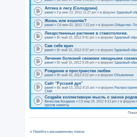
Аптека в лесу (Солодухин)
pawel
» Ср июн 13, 2012 11:27 pm » в форуме
Здоровый об
Жизнь или кошелек?
pawel
» Сб июн 02, 2012 7:22 pm » в форуме
Общество. По
Лекарственные растения в стамотологии.
pawel
» Вт май 15, 2012 9:41 pm » в форуме
Здоровый обр
Сам себе врач
pawel
» Вт май 15, 2012 9:37 pm » в форуме
Здоровый обр
Лечение болезней свежими овощными сокам
pawel
» Вт май 15, 2012 9:26 pm » в форуме
Здоровый обр
Рождение в пространстве любви
pawel
» Вт май 15, 2012 9:22 pm » в форуме
Объявления
Сайт "Русский дух"
pawel
» Вс май 13, 2012 9:15 am » в форуме
Распростране
СМИ
Создаём коллективную мысль о законе родов
Вячеслав Богданов
» Сб мар 24, 2012 9:13 pm » в форуме
против клеветы
Показ
Перейти к расширенному поиску