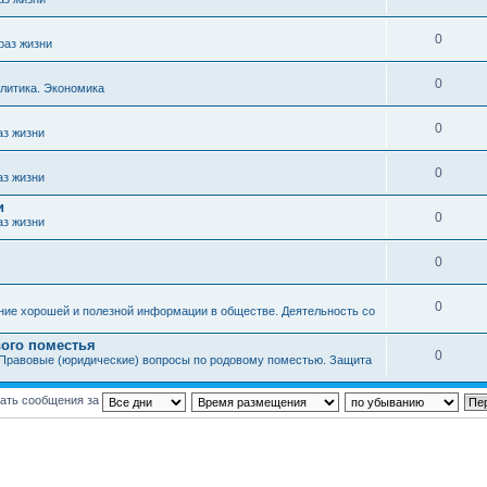
0
раз жизни
0
литика. Экономика
0
аз жизни
0
аз жизни
и
0
аз жизни
0
0
ние хорошей и полезной информации в обществе. Деятельность со
ого поместья
0
Правовые (юридические) вопросы по родовому поместью. Защита
ать сообщения за