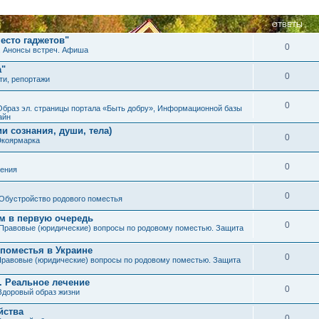
ОТВЕТЫ
есто гаджетов"
0
. Анонсы встреч. Афиша
а"
0
ти, репортажи
0
Образ эл. страницы портала «Быть добру», Информационной базы
айн
и сознания, души, тела)
0
Экоярмарка
0
ения
0
Обустройство родового поместья
им в первую очередь
0
Правовые (юридические) вопросы по родовому поместью. Защита
 поместья в Украине
0
равовые (юридические) вопросы по родовому поместью. Защита
. Реальное лечение
0
Здоровый образ жизни
йства
0