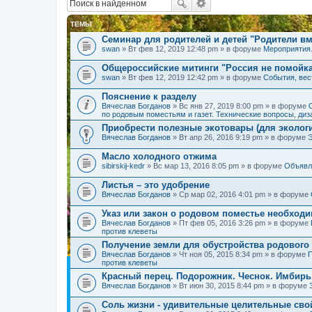
ТЕМЫ
Семинар для родителей и детей "Родители вм
swan
» Вт фев 12, 2019 12:48 pm » в форуме
Мероприятия
Общероссийские митинги "Россия не помойк
swan
» Вт фев 12, 2019 12:42 pm » в форуме
События, вес
Пояснение к разделу
Вячеслав Богданов
» Вс янв 27, 2019 8:00 pm » в форуме
по родовым поместьям и газет. Технические вопросы, диз
Приобрести полезные экотовары (для экологи
Вячеслав Богданов
» Вт апр 26, 2016 9:19 pm » в форуме
Масло холодного отжима
sibirskij-kedr
» Вс мар 13, 2016 8:05 pm » в форуме
Объявл
Листья – это удобрение
Вячеслав Богданов
» Ср мар 02, 2016 4:01 pm » в форуме
Указ или закон о родовом поместье необход
Вячеслав Богданов
» Пт фев 05, 2016 3:26 pm » в форуме
против клеветы
Получение земли для обустройства родового
Вячеслав Богданов
» Чт ноя 05, 2015 8:34 pm » в форуме
П
против клеветы
Красный перец. Подорожник. Чеснок. Имбирь
Вячеслав Богданов
» Вт июн 30, 2015 8:44 pm » в форуме
Соль жизни - удивительные целительные сво