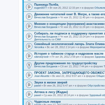
Пшеница Полба.
eugen0077
» Вт ноя 20, 2012 12:33 pm » в форуме
Объявле
Движение читателей книг В. Мегре, а также ег
Вячеслав Богданов
» Чт ноя 15, 2012 11:40 pm » в форуме
Мнение о концепции (программе) анастасиев
Вячеслав Богданов
» Чт ноя 15, 2012 11:24 pm » в форуме
Собирать ли подписи в поддержку принятия 
Вячеслав Богданов
» Чт ноя 15, 2012 10:24 pm » в форуме
Деятельность со СМИ
Семейный экологический лагерь Злата Олива
Veronika
» Вс окт 28, 2012 2:14 pm » в форуме
Мероприяти
История о таёжном старце и кедровом масле
sibirskij-kedr
» Пт окт 26, 2012 2:59 pm » в форуме
Здоровы
Другие предложения по трудоустройству
Вячеслав Богданов
» Сб окт 13, 2012 7:44 pm » в форуме
Т
ПРОЕКТ ЗАКОНА, ЗАПРЕЩАЮЩЕГО ОБОЖЕС
Jean Alouette
» Вс июл 22, 2012 8:07 am » в форуме
Общест
Звуки в жизни зверей
pawel
» Вт июн 26, 2012 6:47 am » в форуме
Обустройство
Аптека в лесу (Жадан)
pawel
» Ср июн 20, 2012 10:14 pm » в форуме
Здоровый об
Чудесные лекари
pawel
» Вс июн 17, 2012 9:53 pm » в форуме
Здоровый обр