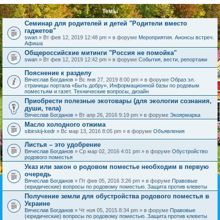
Темы
Семинар для родителей и детей "Родители вместо
гаджетов"
swan
» Вт фев 12, 2019 12:48 pm » в форуме
Мероприятия. Анонсы встреч.
Афиша
Общероссийские митинги "Россия не помойка"
swan
» Вт фев 12, 2019 12:42 pm » в форуме
События, вести, репортажи
Пояснение к разделу
Вячеслав Богданов
» Вс янв 27, 2019 8:00 pm » в форуме
Образ эл.
страницы портала «Быть добру», Информационной базы по родовым
поместьям и газет. Технические вопросы, дизайн
Приобрести полезные экотовары (для экологии сознания,
души, тела)
Вячеслав Богданов
» Вт апр 26, 2016 9:19 pm » в форуме
Экоярмарка
Масло холодного отжима
sibirskij-kedr
» Вс мар 13, 2016 8:05 pm » в форуме
Объявления
Листья – это удобрение
Вячеслав Богданов
» Ср мар 02, 2016 4:01 pm » в форуме
Обустройство
родового поместья
Указ или закон о родовом поместье необходим в первую
очередь
Вячеслав Богданов
» Пт фев 05, 2016 3:26 pm » в форуме
Правовые
(юридические) вопросы по родовому поместью. Защита против клеветы
Получение земли для обустройства родового поместья в
Украине
Вячеслав Богданов
» Чт ноя 05, 2015 8:34 pm » в форуме
Правовые
(юридические) вопросы по родовому поместью. Защита против клеветы