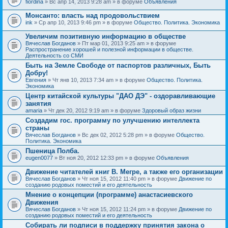
fiordina
» Вс апр 14, 2013 9:28 am » в форуме
Объявления
е
е
н
м
Монсанто: власть над продовольствием
и
а
я
ink
» Ср апр 10, 2013 9:46 pm » в форуме
Общество. Политика. Экономика
с
о
Увеличим позитивную информацию в обществе
д
е
Вячеслав Богданов
» Пт мар 01, 2013 9:25 am » в форуме
р
Распространение хорошей и полезной информации в обществе.
ж
Деятельность со СМИ
и
Быть на Земле Свободе от паспортов различных, Быть
т
Добру!
о
п
Евгения
» Чт янв 10, 2013 7:34 am » в форуме
Общество. Политика.
р
Экономика
о
Центр китайской культуры "ДАО ДЭ" - оздоравливающие
с
занятия
.
amaria
» Чт дек 20, 2012 9:19 am » в форуме
Здоровый образ жизни
Создадим гос. программу по улучшению интеллекта
страны
Вячеслав Богданов
» Вс дек 02, 2012 5:28 pm » в форуме
Общество.
Политика. Экономика
Пшеница Полба.
eugen0077
» Вт ноя 20, 2012 12:33 pm » в форуме
Объявления
Движение читателей книг В. Мегре, а также его организации
Вячеслав Богданов
» Чт ноя 15, 2012 11:40 pm » в форуме
Движение по
созданию родовых поместий и его деятельность
Мнение о концепции (программе) анастасиевского
Движения
Вячеслав Богданов
» Чт ноя 15, 2012 11:24 pm » в форуме
Движение по
созданию родовых поместий и его деятельность
Собирать ли подписи в поддержку принятия закона о