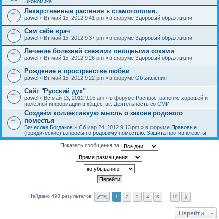
Экономика
Лекарственные растения в стамотологии.
pawel
» Вт май 15, 2012 9:41 pm » в форуме
Здоровый образ жизни
Сам себе врач
pawel
» Вт май 15, 2012 9:37 pm » в форуме
Здоровый образ жизни
Лечение болезней свежими овощными соками
pawel
» Вт май 15, 2012 9:26 pm » в форуме
Здоровый образ жизни
Рождение в пространстве любви
pawel
» Вт май 15, 2012 9:22 pm » в форуме
Объявления
Сайт "Русский дух"
pawel
» Вс май 13, 2012 9:15 am » в форуме
Распространение хорошей и
полезной информации в обществе. Деятельность со СМИ
Создаём коллективную мысль о законе родового
поместья
Вячеслав Богданов
» Сб мар 24, 2012 9:13 pm » в форуме
Правовые
(юридические) вопросы по родовому поместью. Защита против клеветы
Показать сообщения за
Найдено 498 результатов
1
2
3
4
5
…
10
Перейти