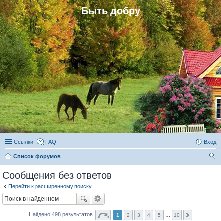
Быть добру
Ссылки
FAQ
Вход
Список форумов
ои
Сообщения без ответов
ск
Перейти к расширенному поиску
Найдено 498 результатов
1
2
3
4
5
…
10