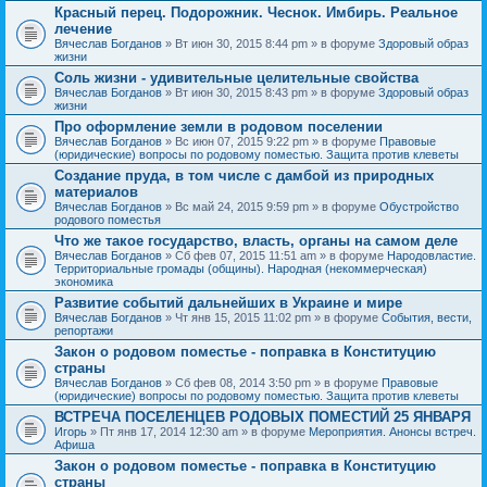
Красный перец. Подорожник. Чеснок. Имбирь. Реальное
лечение
Вячеслав Богданов
» Вт июн 30, 2015 8:44 pm » в форуме
Здоровый образ
жизни
Соль жизни - удивительные целительные свойства
Вячеслав Богданов
» Вт июн 30, 2015 8:43 pm » в форуме
Здоровый образ
жизни
Про оформление земли в родовом поселении
Вячеслав Богданов
» Вс июн 07, 2015 9:22 pm » в форуме
Правовые
(юридические) вопросы по родовому поместью. Защита против клеветы
Создание пруда, в том числе с дамбой из природных
материалов
Вячеслав Богданов
» Вс май 24, 2015 9:59 pm » в форуме
Обустройство
родового поместья
Что же такое государство, власть, органы на самом деле
Вячеслав Богданов
» Сб фев 07, 2015 11:51 am » в форуме
Народовластие.
Территориальные громады (общины). Народная (некоммерческая)
экономика
Развитие событий дальнейших в Украине и мире
Вячеслав Богданов
» Чт янв 15, 2015 11:02 pm » в форуме
События, вести,
репортажи
Закон о родовом поместье - поправка в Конституцию
страны
Вячеслав Богданов
» Сб фев 08, 2014 3:50 pm » в форуме
Правовые
(юридические) вопросы по родовому поместью. Защита против клеветы
ВСТРЕЧА ПОСЕЛЕНЦЕВ РОДОВЫХ ПОМЕСТИЙ 25 ЯНВАРЯ
Игорь
» Пт янв 17, 2014 12:30 am » в форуме
Мероприятия. Анонсы встреч.
Афиша
Закон о родовом поместье - поправка в Конституцию
страны