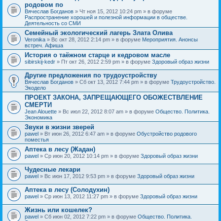
родовом по
Вячеслав Богданов
» Чт ноя 15, 2012 10:24 pm » в форуме
Распространение хорошей и полезной информации в обществе.
Деятельность со СМИ
Семейный экологический лагерь Злата Олива
Veronika
» Вс окт 28, 2012 2:14 pm » в форуме
Мероприятия. Анонсы
встреч. Афиша
История о таёжном старце и кедровом масле
sibirskij-kedr
» Пт окт 26, 2012 2:59 pm » в форуме
Здоровый образ жизни
Другие предложения по трудоустройству
Вячеслав Богданов
» Сб окт 13, 2012 7:44 pm » в форуме
Трудоустройство.
Экодело
ПРОЕКТ ЗАКОНА, ЗАПРЕЩАЮЩЕГО ОБОЖЕСТВЛЕНИЕ
СМЕРТИ
Jean Alouette
» Вс июл 22, 2012 8:07 am » в форуме
Общество. Политика.
Экономика
Звуки в жизни зверей
pawel
» Вт июн 26, 2012 6:47 am » в форуме
Обустройство родового
поместья
Аптека в лесу (Жадан)
pawel
» Ср июн 20, 2012 10:14 pm » в форуме
Здоровый образ жизни
Чудесные лекари
pawel
» Вс июн 17, 2012 9:53 pm » в форуме
Здоровый образ жизни
Аптека в лесу (Солодухин)
pawel
» Ср июн 13, 2012 11:27 pm » в форуме
Здоровый образ жизни
Жизнь или кошелек?
pawel
» Сб июн 02, 2012 7:22 pm » в форуме
Общество. Политика.