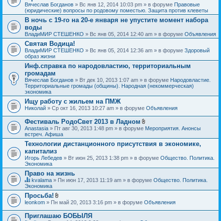
Вячеслав Богданов
» Вс янв 12, 2014 10:03 pm » в форуме
Правовые
(юридические) вопросы по родовому поместью. Защита против клеветы
В ночь с 19-го на 20-е января не упустите момент набора
воды
ВладиМИР СТЕШЕНКО
» Вс янв 05, 2014 12:40 am » в форуме
Объявления
Святая Водица!
ВладиМИР СТЕШЕНКО
» Вс янв 05, 2014 12:36 am » в форуме
Здоровый
образ жизни
Инф.справка по народовластию, территориальным
громадам
Вячеслав Богданов
» Вт дек 10, 2013 1:07 am » в форуме
Народовластие.
Территориальные громады (общины). Народная (некоммерческая)
экономика
Ищу работу с жильем на ПМЖ
Николай
» Ср окт 16, 2013 10:27 am » в форуме
Объявления
Фестиваль РодоСвет 2013 в Ладном
В
Anastasia
» Пт авг 30, 2013 1:48 pm » в форуме
Мероприятия. Анонсы
л
встреч. Афиша
о
Технологии дистанционного присутствия в экономике,
ж
капитализ
е
н
Игорь Лебедев
» Вт июн 25, 2013 1:38 pm » в форуме
Общество. Политика.
и
Экономика
я
Право на жизнь
kvalama
» Пн июн 17, 2013 11:19 am » в форуме
Общество. Политика.
Д
Экономика
а
Просьба!
н
В
leonkom
» Пн май 20, 2013 3:16 pm » в форуме
Объявления
н
л
а
о
я
Приглашаю БОБЫЛЯ
ж
т