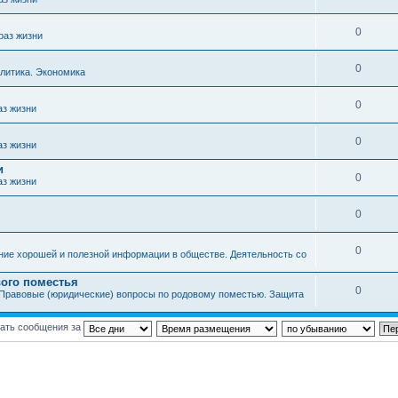
0
раз жизни
0
литика. Экономика
0
аз жизни
0
аз жизни
и
0
аз жизни
0
0
ние хорошей и полезной информации в обществе. Деятельность со
ого поместья
0
Правовые (юридические) вопросы по родовому поместью. Защита
ать сообщения за