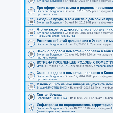
Вячеслав Богданов
» Вт июн 30, 2015 8:43 pm » в форуме
Про оформление земли в родовом поселении
Вячеслав Богданов
» Вс июн 07, 2015 9:22 pm » в форуме
против клеветы
Создание пруда, в том числе с дамбой из пр
Вячеслав Богданов
» Вс май 24, 2015 9:59 pm » в форуме
Что же такое государство, власть, органы на
Вячеслав Богданов
» Сб фев 07, 2015 11:51 am » в форум
(некоммерческая) экономика
Развитие событий дальнейших в Украине и м
Вячеслав Богданов
» Чт янв 15, 2015 11:02 pm » в форуме
Закон о родовом поместье - поправка в Конс
Вячеслав Богданов
» Сб фев 08, 2014 3:50 pm » в форуме
против клеветы
ВСТРЕЧА ПОСЕЛЕНЦЕВ РОДОВЫХ ПОМЕСТИЙ
Игорь
» Пт янв 17, 2014 12:30 am » в форуме
Мероприятия
Закон о родовом поместье - поправка в Конс
Вячеслав Богданов
» Вс янв 12, 2014 10:03 pm » в форум
против клеветы
В ночь с 19-го на 20-е января не упустите мо
ВладиМИР СТЕШЕНКО
» Вс янв 05, 2014 12:40 am » в фо
Святая Водица!
ВладиМИР СТЕШЕНКО
» Вс янв 05, 2014 12:36 am » в фо
Инф.справка по народовластию, территориа
Вячеслав Богданов
» Вт дек 10, 2013 1:07 am » в форуме
Н
(некоммерческая) экономика