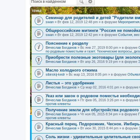
ТЕМЫ
Семинар для родителей и детей "Родители вм
swan
» Вт фев 12, 2019 12:48 pm » в форуме
Мероприятия
Общероссийские митинги "Россия не помойк
swan
» Вт фев 12, 2019 12:42 pm » в форуме
События, вес
Пояснение к разделу
Вячеслав Богданов
» Вс янв 27, 2019 8:00 pm » в форуме
по родовым поместьям и газет. Технические вопросы, диз
Приобрести полезные экотовары (для экологи
Вячеслав Богданов
» Вт апр 26, 2016 9:19 pm » в форуме
Масло холодного отжима
sibirskij-kedr
» Вс мар 13, 2016 8:05 pm » в форуме
Объявл
Листья – это удобрение
Вячеслав Богданов
» Ср мар 02, 2016 4:01 pm » в форуме
Указ или закон о родовом поместье необход
Вячеслав Богданов
» Пт фев 05, 2016 3:26 pm » в форуме
против клеветы
Получение земли для обустройства родового
Вячеслав Богданов
» Чт ноя 05, 2015 8:34 pm » в форуме
П
против клеветы
Красный перец. Подорожник. Чеснок. Имбирь
Вячеслав Богданов
» Вт июн 30, 2015 8:44 pm » в форуме
Соль жизни - удивительные целительные сво