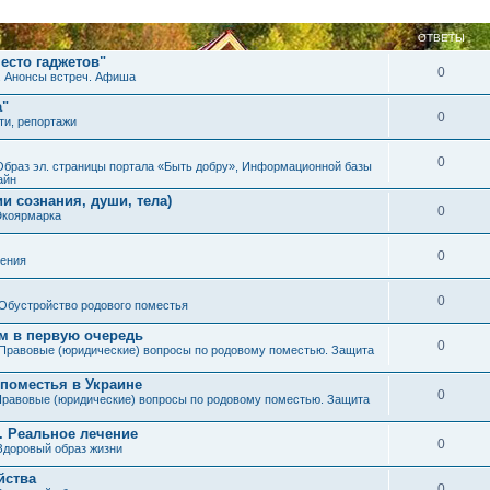
ОТВЕТЫ
есто гаджетов"
0
. Анонсы встреч. Афиша
а"
0
ти, репортажи
0
Образ эл. страницы портала «Быть добру», Информационной базы
айн
и сознания, души, тела)
0
Экоярмарка
0
ения
0
Обустройство родового поместья
им в первую очередь
0
Правовые (юридические) вопросы по родовому поместью. Защита
 поместья в Украине
0
равовые (юридические) вопросы по родовому поместью. Защита
. Реальное лечение
0
Здоровый образ жизни
йства
0