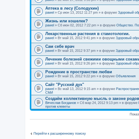
Аптека в лесу (Солодухин)
pawel
» Ср июн 13, 2012 11:27 pm » в форуме
Здоровый об
Жизнь или кошелек?
pawel
» Сб июн 02, 2012 7:22 pm » в форуме
Общество. По
Лекарственные растения в стамотологии.
pawel
» Вт май 15, 2012 9:41 pm » в форуме
Здоровый обр
Сам себе врач
pawel
» Вт май 15, 2012 9:37 pm » в форуме
Здоровый обр
Лечение болезней свежими овощными сокам
pawel
» Вт май 15, 2012 9:26 pm » в форуме
Здоровый обр
Рождение в пространстве любви
pawel
» Вт май 15, 2012 9:22 pm » в форуме
Объявления
Сайт "Русский дух"
pawel
» Вс май 13, 2012 9:15 am » в форуме
Распростране
СМИ
Создаём коллективную мысль о законе родов
Вячеслав Богданов
» Сб мар 24, 2012 9:13 pm » в форуме
против клеветы
Показ
Перейти к расширенному поиску