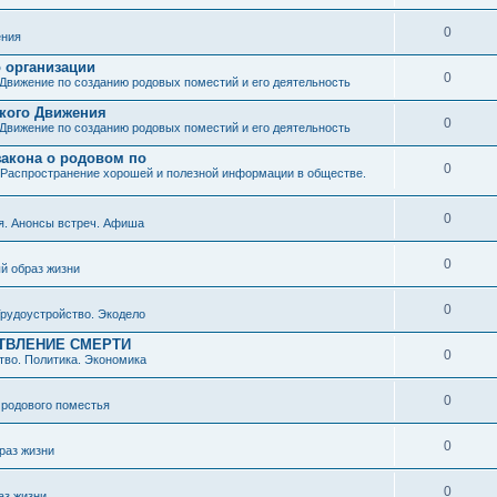
0
ния
о организации
0
Движение по созданию родовых поместий и его деятельность
ского Движения
0
Движение по созданию родовых поместий и его деятельность
закона о родовом по
0
Распространение хорошей и полезной информации в обществе.
0
я. Анонсы встреч. Афиша
0
й образ жизни
0
рудоустройство. Экодело
ТВЛЕНИЕ СМЕРТИ
0
во. Политика. Экономика
0
 родового поместья
0
раз жизни
0
аз жизни