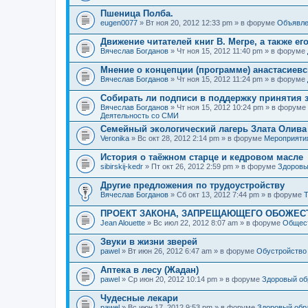
Пшеница Полба.
eugen0077
» Вт ноя 20, 2012 12:33 pm » в форуме
Объявле
Движение читателей книг В. Мегре, а также ег
Вячеслав Богданов
» Чт ноя 15, 2012 11:40 pm » в форуме
Мнение о концепции (программе) анастасиев
Вячеслав Богданов
» Чт ноя 15, 2012 11:24 pm » в форуме
Собирать ли подписи в поддержку принятия 
Вячеслав Богданов
» Чт ноя 15, 2012 10:24 pm » в форуме
Деятельность со СМИ
Семейный экологический лагерь Злата Олива
Veronika
» Вс окт 28, 2012 2:14 pm » в форуме
Мероприяти
История о таёжном старце и кедровом масле
sibirskij-kedr
» Пт окт 26, 2012 2:59 pm » в форуме
Здоровы
Другие предложения по трудоустройству
Вячеслав Богданов
» Сб окт 13, 2012 7:44 pm » в форуме
Т
ПРОЕКТ ЗАКОНА, ЗАПРЕЩАЮЩЕГО ОБОЖЕС
Jean Alouette
» Вс июл 22, 2012 8:07 am » в форуме
Общест
Звуки в жизни зверей
pawel
» Вт июн 26, 2012 6:47 am » в форуме
Обустройство
Аптека в лесу (Жадан)
pawel
» Ср июн 20, 2012 10:14 pm » в форуме
Здоровый об
Чудесные лекари
pawel
» Вс июн 17, 2012 9:53 pm » в форуме
Здоровый обр