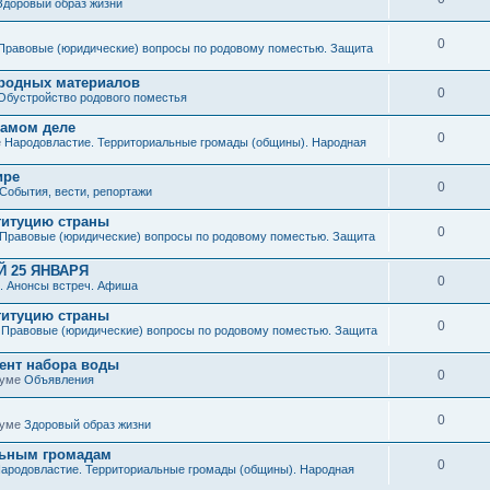
Здоровый образ жизни
0
Правовые (юридические) вопросы по родовому поместью. Защита
иродных материалов
0
Обустройство родового поместья
 самом деле
0
е
Народовластие. Территориальные громады (общины). Народная
ире
0
События, вести, репортажи
титуцию страны
0
Правовые (юридические) вопросы по родовому поместью. Защита
 25 ЯНВАРЯ
0
. Анонсы встреч. Афиша
титуцию страны
0
е
Правовые (юридические) вопросы по родовому поместью. Защита
мент набора воды
0
руме
Объявления
0
руме
Здоровый образ жизни
льным громадам
0
ародовластие. Территориальные громады (общины). Народная