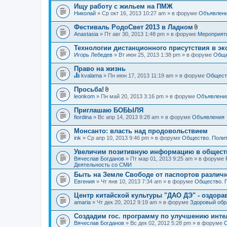
Ищу работу с жильем на ПМЖ
Николай
» Ср окт 16, 2013 10:27 am » в форуме
Объявлен
Фестиваль РодоСвет 2013 в Ладном
В
Anastasia
» Пт авг 30, 2013 1:48 pm » в форуме
Мероприят
л
о
Технологии дистанционного присутствия в эк
ж
Игорь Лебедев
» Вт июн 25, 2013 1:38 pm » в форуме
Обще
е
н
Право на жизнь
и
я
kvalama
» Пн июн 17, 2013 11:19 am » в форуме
Обществ
Д
а
Просьба!
н
В
leonkom
» Пн май 20, 2013 3:16 pm » в форуме
Объявлени
н
л
а
о
Приглашаю БОБЫЛЯ
я
ж
fiordina
т
» Вс апр 14, 2013 9:28 am » в форуме
Объявления
е
е
н
м
Монсанто: власть над продовольствием
и
а
я
ink
» Ср апр 10, 2013 9:46 pm » в форуме
Общество. Полит
с
о
Увеличим позитивную информацию в общест
д
Вячеслав Богданов
» Пт мар 01, 2013 9:25 am » в форуме
е
Деятельность со СМИ
р
ж
Быть на Земле Свободе от паспортов различ
и
Евгения
» Чт янв 10, 2013 7:34 am » в форуме
Общество. 
т
о
Центр китайской культуры "ДАО ДЭ" - оздор
п
amaria
р
» Чт дек 20, 2012 9:19 am » в форуме
Здоровый обр
о
с
Создадим гос. программу по улучшению инте
.
Вячеслав Богданов
» Вс дек 02, 2012 5:28 pm » в форуме
О