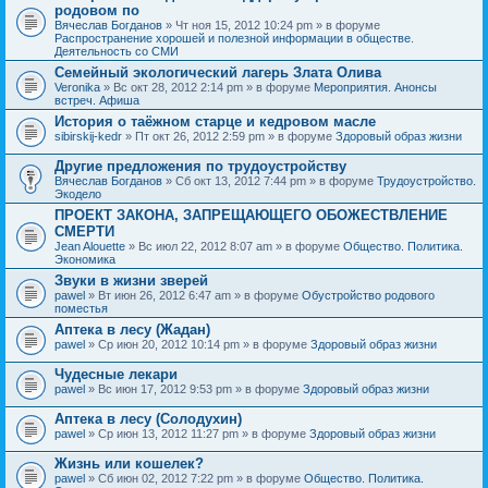
родовом по
Вячеслав Богданов
» Чт ноя 15, 2012 10:24 pm » в форуме
Распространение хорошей и полезной информации в обществе.
Деятельность со СМИ
Семейный экологический лагерь Злата Олива
Veronika
» Вс окт 28, 2012 2:14 pm » в форуме
Мероприятия. Анонсы
встреч. Афиша
История о таёжном старце и кедровом масле
sibirskij-kedr
» Пт окт 26, 2012 2:59 pm » в форуме
Здоровый образ жизни
Другие предложения по трудоустройству
Вячеслав Богданов
» Сб окт 13, 2012 7:44 pm » в форуме
Трудоустройство.
Экодело
ПРОЕКТ ЗАКОНА, ЗАПРЕЩАЮЩЕГО ОБОЖЕСТВЛЕНИЕ
СМЕРТИ
Jean Alouette
» Вс июл 22, 2012 8:07 am » в форуме
Общество. Политика.
Экономика
Звуки в жизни зверей
pawel
» Вт июн 26, 2012 6:47 am » в форуме
Обустройство родового
поместья
Аптека в лесу (Жадан)
pawel
» Ср июн 20, 2012 10:14 pm » в форуме
Здоровый образ жизни
Чудесные лекари
pawel
» Вс июн 17, 2012 9:53 pm » в форуме
Здоровый образ жизни
Аптека в лесу (Солодухин)
pawel
» Ср июн 13, 2012 11:27 pm » в форуме
Здоровый образ жизни
Жизнь или кошелек?
pawel
» Сб июн 02, 2012 7:22 pm » в форуме
Общество. Политика.