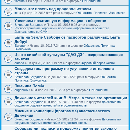
fiordina
» Вс апр 14, 2013 9:28 am » в форуме
Объявления
е
е
н
м
Монсанто: власть над продовольствием
и
а
я
ink
» Ср апр 10, 2013 9:46 pm » в форуме
Общество. Политика. Экономика
с
о
Увеличим позитивную информацию в обществе
д
е
Вячеслав Богданов
» Пт мар 01, 2013 9:25 am » в форуме
р
Распространение хорошей и полезной информации в обществе.
ж
Деятельность со СМИ
и
Быть на Земле Свободе от паспортов различных, Быть
т
Добру!
о
п
Евгения
» Чт янв 10, 2013 7:34 am » в форуме
Общество. Политика.
р
Экономика
о
Центр китайской культуры "ДАО ДЭ" - оздоравливающие
с
занятия
.
amaria
» Чт дек 20, 2012 9:19 am » в форуме
Здоровый образ жизни
Создадим гос. программу по улучшению интеллекта
страны
Вячеслав Богданов
» Вс дек 02, 2012 5:28 pm » в форуме
Общество.
Политика. Экономика
Пшеница Полба.
eugen0077
» Вт ноя 20, 2012 12:33 pm » в форуме
Объявления
Движение читателей книг В. Мегре, а также его организации
Вячеслав Богданов
» Чт ноя 15, 2012 11:40 pm » в форуме
Движение по
созданию родовых поместий и его деятельность
Мнение о концепции (программе) анастасиевского
Движения
Вячеслав Богданов
» Чт ноя 15, 2012 11:24 pm » в форуме
Движение по
созданию родовых поместий и его деятельность
Собирать ли подписи в поддержку принятия закона о