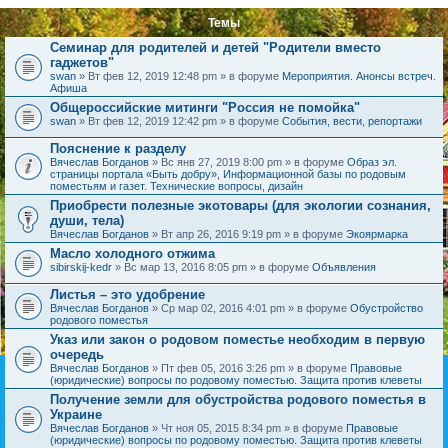
Темы
Семинар для родителей и детей "Родители вместо
гаджетов"
swan
» Вт фев 12, 2019 12:48 pm » в форуме
Мероприятия. Анонсы встреч.
Афиша
Общероссийские митинги "Россия не помойка"
swan
» Вт фев 12, 2019 12:42 pm » в форуме
События, вести, репортажи
Пояснение к разделу
Вячеслав Богданов
» Вс янв 27, 2019 8:00 pm » в форуме
Образ эл.
страницы портала «Быть добру», Информационной базы по родовым
поместьям и газет. Технические вопросы, дизайн
Приобрести полезные экотовары (для экологии сознания,
души, тела)
Вячеслав Богданов
» Вт апр 26, 2016 9:19 pm » в форуме
Экоярмарка
Масло холодного отжима
sibirskij-kedr
» Вс мар 13, 2016 8:05 pm » в форуме
Объявления
Листья – это удобрение
Вячеслав Богданов
» Ср мар 02, 2016 4:01 pm » в форуме
Обустройство
родового поместья
Указ или закон о родовом поместье необходим в первую
очередь
Вячеслав Богданов
» Пт фев 05, 2016 3:26 pm » в форуме
Правовые
(юридические) вопросы по родовому поместью. Защита против клеветы
Получение земли для обустройства родового поместья в
Украине
Вячеслав Богданов
» Чт ноя 05, 2015 8:34 pm » в форуме
Правовые
(юридические) вопросы по родовому поместью. Защита против клеветы