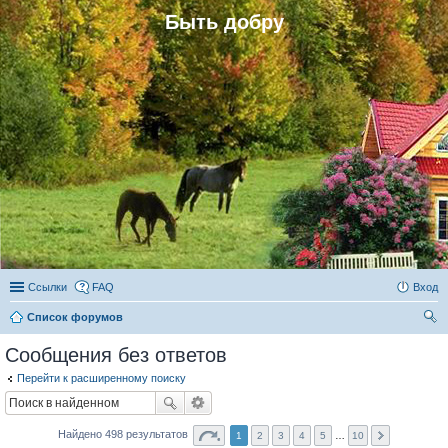
Быть добру
Ссылки
FAQ
Вход
Список форумов
ои
Сообщения без ответов
ск
Перейти к расширенному поиску
Найдено 498 результатов
1
2
3
4
5
…
10