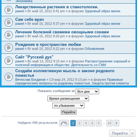
Экономика
Лекарственные растения в стамотологии.
pawel
» Вт май 15, 2012 9:41 pm » в форуме
Здоровый образ жизни
Сам себе врач
pawel
» Вт май 15, 2012 9:37 pm » в форуме
Здоровый образ жизни
Лечение болезней свежими овощными соками
pawel
» Вт май 15, 2012 9:26 pm » в форуме
Здоровый образ жизни
Рождение в пространстве любви
pawel
» Вт май 15, 2012 9:22 pm » в форуме
Объявления
Сайт "Русский дух"
pawel
» Вс май 13, 2012 9:15 am » в форуме
Распространение хорошей и
полезной информации в обществе. Деятельность со СМИ
Создаём коллективную мысль о законе родового
поместья
Вячеслав Богданов
» Сб мар 24, 2012 9:13 pm » в форуме
Правовые
(юридические) вопросы по родовому поместью. Защита против клеветы
Показать сообщения за
Найдено 498 результатов
1
2
3
4
5
…
10
Перейти