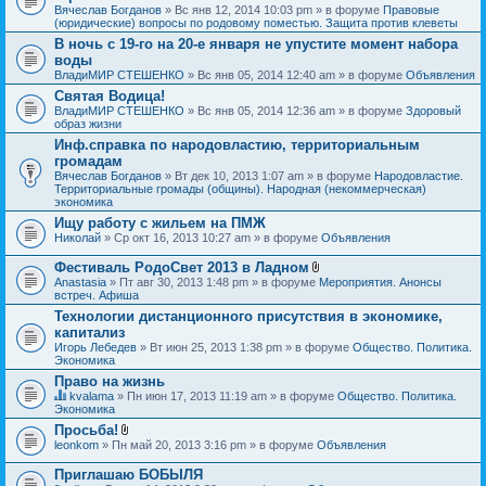
Вячеслав Богданов
» Вс янв 12, 2014 10:03 pm » в форуме
Правовые
(юридические) вопросы по родовому поместью. Защита против клеветы
В ночь с 19-го на 20-е января не упустите момент набора
воды
ВладиМИР СТЕШЕНКО
» Вс янв 05, 2014 12:40 am » в форуме
Объявления
Святая Водица!
ВладиМИР СТЕШЕНКО
» Вс янв 05, 2014 12:36 am » в форуме
Здоровый
образ жизни
Инф.справка по народовластию, территориальным
громадам
Вячеслав Богданов
» Вт дек 10, 2013 1:07 am » в форуме
Народовластие.
Территориальные громады (общины). Народная (некоммерческая)
экономика
Ищу работу с жильем на ПМЖ
Николай
» Ср окт 16, 2013 10:27 am » в форуме
Объявления
Фестиваль РодоСвет 2013 в Ладном
В
Anastasia
» Пт авг 30, 2013 1:48 pm » в форуме
Мероприятия. Анонсы
л
встреч. Афиша
о
Технологии дистанционного присутствия в экономике,
ж
капитализ
е
н
Игорь Лебедев
» Вт июн 25, 2013 1:38 pm » в форуме
Общество. Политика.
и
Экономика
я
Право на жизнь
kvalama
» Пн июн 17, 2013 11:19 am » в форуме
Общество. Политика.
Д
Экономика
а
Просьба!
н
В
leonkom
» Пн май 20, 2013 3:16 pm » в форуме
Объявления
н
л
а
о
я
Приглашаю БОБЫЛЯ
ж
т