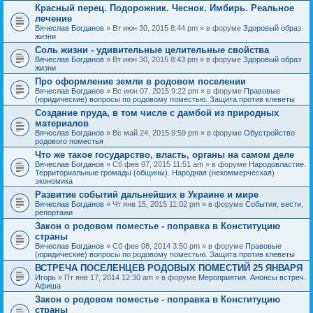
Красный перец. Подорожник. Чеснок. Имбирь. Реальное
лечение
Вячеслав Богданов
» Вт июн 30, 2015 8:44 pm » в форуме
Здоровый образ
жизни
Соль жизни - удивительные целительные свойства
Вячеслав Богданов
» Вт июн 30, 2015 8:43 pm » в форуме
Здоровый образ
жизни
Про оформление земли в родовом поселении
Вячеслав Богданов
» Вс июн 07, 2015 9:22 pm » в форуме
Правовые
(юридические) вопросы по родовому поместью. Защита против клеветы
Создание пруда, в том числе с дамбой из природных
материалов
Вячеслав Богданов
» Вс май 24, 2015 9:59 pm » в форуме
Обустройство
родового поместья
Что же такое государство, власть, органы на самом деле
Вячеслав Богданов
» Сб фев 07, 2015 11:51 am » в форуме
Народовластие.
Территориальные громады (общины). Народная (некоммерческая)
экономика
Развитие событий дальнейших в Украине и мире
Вячеслав Богданов
» Чт янв 15, 2015 11:02 pm » в форуме
События, вести,
репортажи
Закон о родовом поместье - поправка в Конституцию
страны
Вячеслав Богданов
» Сб фев 08, 2014 3:50 pm » в форуме
Правовые
(юридические) вопросы по родовому поместью. Защита против клеветы
ВСТРЕЧА ПОСЕЛЕНЦЕВ РОДОВЫХ ПОМЕСТИЙ 25 ЯНВАРЯ
Игорь
» Пт янв 17, 2014 12:30 am » в форуме
Мероприятия. Анонсы встреч.
Афиша
Закон о родовом поместье - поправка в Конституцию
страны