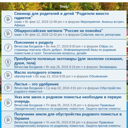
Темы
Семинар для родителей и детей "Родители вместо
гаджетов"
swan
» Вт фев 12, 2019 12:48 pm » в форуме
Мероприятия. Анонсы встреч.
Афиша
Общероссийские митинги "Россия не помойка"
swan
» Вт фев 12, 2019 12:42 pm » в форуме
События, вести, репортажи
Пояснение к разделу
Вячеслав Богданов
» Вс янв 27, 2019 8:00 pm » в форуме
Образ эл.
страницы портала «Быть добру», Информационной базы по родовым
поместьям и газет. Технические вопросы, дизайн
Приобрести полезные экотовары (для экологии сознания,
души, тела)
Вячеслав Богданов
» Вт апр 26, 2016 9:19 pm » в форуме
Экоярмарка
Масло холодного отжима
sibirskij-kedr
» Вс мар 13, 2016 8:05 pm » в форуме
Объявления
Листья – это удобрение
Вячеслав Богданов
» Ср мар 02, 2016 4:01 pm » в форуме
Обустройство
родового поместья
Указ или закон о родовом поместье необходим в первую
очередь
Вячеслав Богданов
» Пт фев 05, 2016 3:26 pm » в форуме
Правовые
(юридические) вопросы по родовому поместью. Защита против клеветы
Получение земли для обустройства родового поместья в
Украине
Вячеслав Богданов
» Чт ноя 05, 2015 8:34 pm » в форуме
Правовые
(юридические) вопросы по родовому поместью. Защита против клеветы