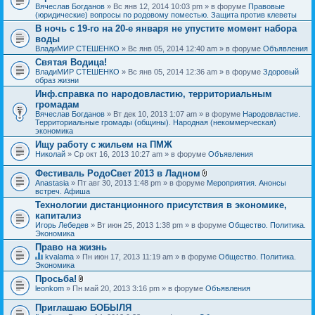
Вячеслав Богданов
» Вс янв 12, 2014 10:03 pm » в форуме
Правовые
(юридические) вопросы по родовому поместью. Защита против клеветы
В ночь с 19-го на 20-е января не упустите момент набора
воды
ВладиМИР СТЕШЕНКО
» Вс янв 05, 2014 12:40 am » в форуме
Объявления
Святая Водица!
ВладиМИР СТЕШЕНКО
» Вс янв 05, 2014 12:36 am » в форуме
Здоровый
образ жизни
Инф.справка по народовластию, территориальным
громадам
Вячеслав Богданов
» Вт дек 10, 2013 1:07 am » в форуме
Народовластие.
Территориальные громады (общины). Народная (некоммерческая)
экономика
Ищу работу с жильем на ПМЖ
Николай
» Ср окт 16, 2013 10:27 am » в форуме
Объявления
Фестиваль РодоСвет 2013 в Ладном
В
Anastasia
» Пт авг 30, 2013 1:48 pm » в форуме
Мероприятия. Анонсы
л
встреч. Афиша
о
Технологии дистанционного присутствия в экономике,
ж
капитализ
е
н
Игорь Лебедев
» Вт июн 25, 2013 1:38 pm » в форуме
Общество. Политика.
и
Экономика
я
Право на жизнь
kvalama
» Пн июн 17, 2013 11:19 am » в форуме
Общество. Политика.
Д
Экономика
а
Просьба!
н
В
leonkom
» Пн май 20, 2013 3:16 pm » в форуме
Объявления
н
л
а
о
я
Приглашаю БОБЫЛЯ
ж
т