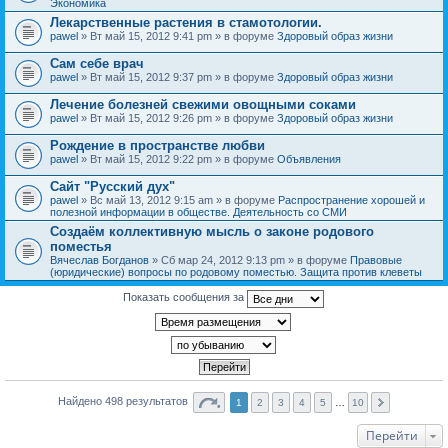
Экономика
Лекарственные растения в стамотологии.
pawel
» Вт май 15, 2012 9:41 pm » в форуме
Здоровый образ жизни
Сам себе врач
pawel
» Вт май 15, 2012 9:37 pm » в форуме
Здоровый образ жизни
Лечение болезней свежими овощными соками
pawel
» Вт май 15, 2012 9:26 pm » в форуме
Здоровый образ жизни
Рождение в пространстве любви
pawel
» Вт май 15, 2012 9:22 pm » в форуме
Объявления
Сайт "Русский дух"
pawel
» Вс май 13, 2012 9:15 am » в форуме
Распространение хорошей и
полезной информации в обществе. Деятельность со СМИ
Создаём коллективную мысль о законе родового
поместья
Вячеслав Богданов
» Сб мар 24, 2012 9:13 pm » в форуме
Правовые
(юридические) вопросы по родовому поместью. Защита против клеветы
Показать сообщения за
Найдено 498 результатов
1
2
3
4
5
…
10
Перейти