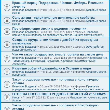
Красный перец. Подорожник. Чеснок. Имбирь. Реальное
лечение
Вячеслав Богданов
» Вт июн 30, 2015 8:44 pm » в форуме
Здоровый образ
жизни
Соль жизни - удивительные целительные свойства
Вячеслав Богданов
» Вт июн 30, 2015 8:43 pm » в форуме
Здоровый образ
жизни
Про оформление земли в родовом поселении
Вячеслав Богданов
» Вс июн 07, 2015 9:22 pm » в форуме
Правовые
(юридические) вопросы по родовому поместью. Защита против клеветы
Создание пруда, в том числе с дамбой из природных
материалов
Вячеслав Богданов
» Вс май 24, 2015 9:59 pm » в форуме
Обустройство
родового поместья
Что же такое государство, власть, органы на самом деле
Вячеслав Богданов
» Сб фев 07, 2015 11:51 am » в форуме
Народовластие.
Территориальные громады (общины). Народная (некоммерческая)
экономика
Развитие событий дальнейших в Украине и мире
Вячеслав Богданов
» Чт янв 15, 2015 11:02 pm » в форуме
События, вести,
репортажи
Закон о родовом поместье - поправка в Конституцию
страны
Вячеслав Богданов
» Сб фев 08, 2014 3:50 pm » в форуме
Правовые
(юридические) вопросы по родовому поместью. Защита против клеветы
ВСТРЕЧА ПОСЕЛЕНЦЕВ РОДОВЫХ ПОМЕСТИЙ 25 ЯНВАРЯ
Игорь
» Пт янв 17, 2014 12:30 am » в форуме
Мероприятия. Анонсы встреч.
Афиша
Закон о родовом поместье - поправка в Конституцию
страны