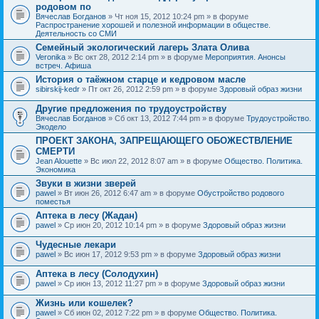
родовом по
Вячеслав Богданов
» Чт ноя 15, 2012 10:24 pm » в форуме
Распространение хорошей и полезной информации в обществе.
Деятельность со СМИ
Семейный экологический лагерь Злата Олива
Veronika
» Вс окт 28, 2012 2:14 pm » в форуме
Мероприятия. Анонсы
встреч. Афиша
История о таёжном старце и кедровом масле
sibirskij-kedr
» Пт окт 26, 2012 2:59 pm » в форуме
Здоровый образ жизни
Другие предложения по трудоустройству
Вячеслав Богданов
» Сб окт 13, 2012 7:44 pm » в форуме
Трудоустройство.
Экодело
ПРОЕКТ ЗАКОНА, ЗАПРЕЩАЮЩЕГО ОБОЖЕСТВЛЕНИЕ
СМЕРТИ
Jean Alouette
» Вс июл 22, 2012 8:07 am » в форуме
Общество. Политика.
Экономика
Звуки в жизни зверей
pawel
» Вт июн 26, 2012 6:47 am » в форуме
Обустройство родового
поместья
Аптека в лесу (Жадан)
pawel
» Ср июн 20, 2012 10:14 pm » в форуме
Здоровый образ жизни
Чудесные лекари
pawel
» Вс июн 17, 2012 9:53 pm » в форуме
Здоровый образ жизни
Аптека в лесу (Солодухин)
pawel
» Ср июн 13, 2012 11:27 pm » в форуме
Здоровый образ жизни
Жизнь или кошелек?
pawel
» Сб июн 02, 2012 7:22 pm » в форуме
Общество. Политика.