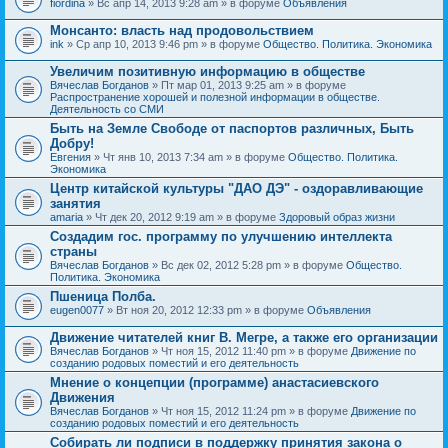
fiordina
» Вс апр 14, 2013 9:28 am » в форуме
Объявления
е
е
н
м
Монсанто: власть над продовольствием
и
а
я
ink
» Ср апр 10, 2013 9:46 pm » в форуме
Общество. Политика. Экономика
с
о
Увеличим позитивную информацию в обществе
д
е
Вячеслав Богданов
» Пт мар 01, 2013 9:25 am » в форуме
р
Распространение хорошей и полезной информации в обществе.
ж
Деятельность со СМИ
и
Быть на Земле Свободе от паспортов различных, Быть
т
Добру!
о
п
Евгения
» Чт янв 10, 2013 7:34 am » в форуме
Общество. Политика.
р
Экономика
о
Центр китайской культуры "ДАО ДЭ" - оздоравливающие
с
занятия
.
amaria
» Чт дек 20, 2012 9:19 am » в форуме
Здоровый образ жизни
Создадим гос. программу по улучшению интеллекта
страны
Вячеслав Богданов
» Вс дек 02, 2012 5:28 pm » в форуме
Общество.
Политика. Экономика
Пшеница Полба.
eugen0077
» Вт ноя 20, 2012 12:33 pm » в форуме
Объявления
Движение читателей книг В. Мегре, а также его организации
Вячеслав Богданов
» Чт ноя 15, 2012 11:40 pm » в форуме
Движение по
созданию родовых поместий и его деятельность
Мнение о концепции (программе) анастасиевского
Движения
Вячеслав Богданов
» Чт ноя 15, 2012 11:24 pm » в форуме
Движение по
созданию родовых поместий и его деятельность
Собирать ли подписи в поддержку принятия закона о