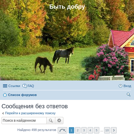
Быть добру
Ссылки
FAQ
Вход
Список форумов
ои
Сообщения без ответов
ск
Перейти к расширенному поиску
Найдено 498 результатов
1
2
3
4
5
…
10