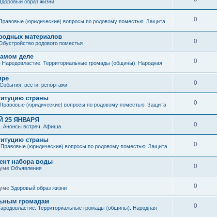
Здоровый образ жизни
0
Правовые (юридические) вопросы по родовому поместью. Защита
иродных материалов
0
Обустройство родового поместья
 самом деле
0
е
Народовластие. Территориальные громады (общины). Народная
ире
0
События, вести, репортажи
титуцию страны
0
Правовые (юридические) вопросы по родовому поместью. Защита
 25 ЯНВАРЯ
0
. Анонсы встреч. Афиша
титуцию страны
0
е
Правовые (юридические) вопросы по родовому поместью. Защита
мент набора воды
0
руме
Объявления
0
руме
Здоровый образ жизни
льным громадам
0
ародовластие. Территориальные громады (общины). Народная