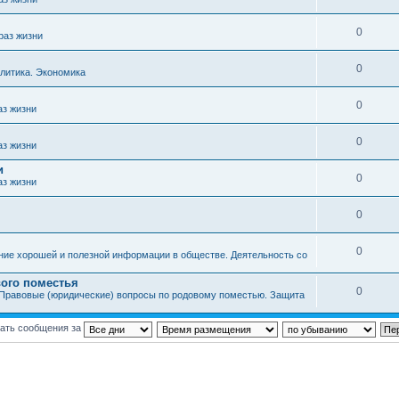
0
раз жизни
0
литика. Экономика
0
аз жизни
0
аз жизни
и
0
аз жизни
0
0
ние хорошей и полезной информации в обществе. Деятельность со
ого поместья
0
Правовые (юридические) вопросы по родовому поместью. Защита
ать сообщения за