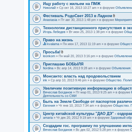
Ищу работу с жильем на ПМЖ
Николай
» Ср окт 16, 2013 10:27 am » в форуме
Объявлен
Фестиваль РодоСвет 2013 в Ладном
В
Anastasia
» Пт авг 30, 2013 1:48 pm » в форуме
Мероприят
л
о
Технологии дистанционного присутствия в эк
ж
Игорь Лебедев
» Вт июн 25, 2013 1:38 pm » в форуме
Обще
е
н
Право на жизнь
и
я
kvalama
» Пн июн 17, 2013 11:19 am » в форуме
Обществ
Д
а
Просьба!
н
В
leonkom
» Пн май 20, 2013 3:16 pm » в форуме
Объявлени
н
л
а
о
Приглашаю БОБЫЛЯ
я
ж
fiordina
т
» Вс апр 14, 2013 9:28 am » в форуме
Объявления
е
е
н
м
Монсанто: власть над продовольствием
и
а
я
ink
» Ср апр 10, 2013 9:46 pm » в форуме
Общество. Полит
с
о
Увеличим позитивную информацию в общест
д
Вячеслав Богданов
» Пт мар 01, 2013 9:25 am » в форуме
е
Деятельность со СМИ
р
ж
Быть на Земле Свободе от паспортов различ
и
Евгения
» Чт янв 10, 2013 7:34 am » в форуме
Общество. 
т
о
Центр китайской культуры "ДАО ДЭ" - оздор
п
amaria
р
» Чт дек 20, 2012 9:19 am » в форуме
Здоровый обр
о
с
Создадим гос. программу по улучшению инте
.
Вячеслав Богданов
» Вс дек 02, 2012 5:28 pm » в форуме
О