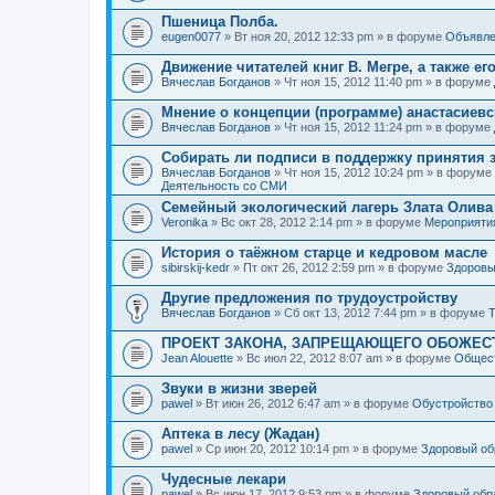
Пшеница Полба.
eugen0077
» Вт ноя 20, 2012 12:33 pm » в форуме
Объявле
Движение читателей книг В. Мегре, а также ег
Вячеслав Богданов
» Чт ноя 15, 2012 11:40 pm » в форуме
Мнение о концепции (программе) анастасиев
Вячеслав Богданов
» Чт ноя 15, 2012 11:24 pm » в форуме
Собирать ли подписи в поддержку принятия 
Вячеслав Богданов
» Чт ноя 15, 2012 10:24 pm » в форуме
Деятельность со СМИ
Семейный экологический лагерь Злата Олива
Veronika
» Вс окт 28, 2012 2:14 pm » в форуме
Мероприяти
История о таёжном старце и кедровом масле
sibirskij-kedr
» Пт окт 26, 2012 2:59 pm » в форуме
Здоровы
Другие предложения по трудоустройству
Вячеслав Богданов
» Сб окт 13, 2012 7:44 pm » в форуме
Т
ПРОЕКТ ЗАКОНА, ЗАПРЕЩАЮЩЕГО ОБОЖЕС
Jean Alouette
» Вс июл 22, 2012 8:07 am » в форуме
Общест
Звуки в жизни зверей
pawel
» Вт июн 26, 2012 6:47 am » в форуме
Обустройство
Аптека в лесу (Жадан)
pawel
» Ср июн 20, 2012 10:14 pm » в форуме
Здоровый об
Чудесные лекари
pawel
» Вс июн 17, 2012 9:53 pm » в форуме
Здоровый обр