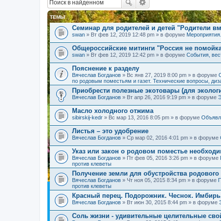
ТЕМЫ
Семинар для родителей и детей "Родители вм
swan
» Вт фев 12, 2019 12:48 pm » в форуме
Мероприятия
Общероссийские митинги "Россия не помойк
swan
» Вт фев 12, 2019 12:42 pm » в форуме
События, вес
Пояснение к разделу
Вячеслав Богданов
» Вс янв 27, 2019 8:00 pm » в форуме
по родовым поместьям и газет. Технические вопросы, диз
Приобрести полезные экотовары (для экологи
Вячеслав Богданов
» Вт апр 26, 2016 9:19 pm » в форуме
Масло холодного отжима
sibirskij-kedr
» Вс мар 13, 2016 8:05 pm » в форуме
Объявл
Листья – это удобрение
Вячеслав Богданов
» Ср мар 02, 2016 4:01 pm » в форуме
Указ или закон о родовом поместье необход
Вячеслав Богданов
» Пт фев 05, 2016 3:26 pm » в форуме
против клеветы
Получение земли для обустройства родового
Вячеслав Богданов
» Чт ноя 05, 2015 8:34 pm » в форуме
П
против клеветы
Красный перец. Подорожник. Чеснок. Имбирь
Вячеслав Богданов
» Вт июн 30, 2015 8:44 pm » в форуме
Соль жизни - удивительные целительные сво