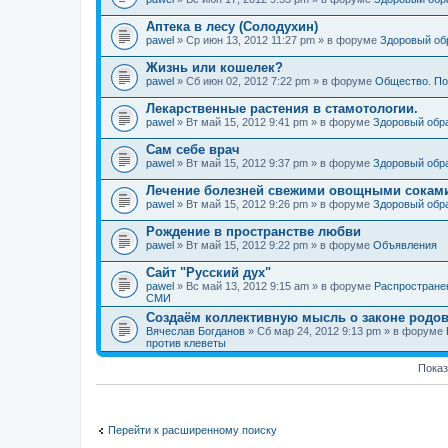
Аптека в лесу (Солодухин)
pawel
» Ср июн 13, 2012 11:27 pm » в форуме
Здоровый об
Жизнь или кошелек?
pawel
» Сб июн 02, 2012 7:22 pm » в форуме
Общество. По
Лекарственные растения в стамотологии.
pawel
» Вт май 15, 2012 9:41 pm » в форуме
Здоровый обр
Сам себе врач
pawel
» Вт май 15, 2012 9:37 pm » в форуме
Здоровый обр
Лечение болезней свежими овощными сокам
pawel
» Вт май 15, 2012 9:26 pm » в форуме
Здоровый обр
Рождение в пространстве любви
pawel
» Вт май 15, 2012 9:22 pm » в форуме
Объявления
Сайт "Русский дух"
pawel
» Вс май 13, 2012 9:15 am » в форуме
Распростране
СМИ
Создаём коллективную мысль о законе родов
Вячеслав Богданов
» Сб мар 24, 2012 9:13 pm » в форуме
против клеветы
Показ
Перейти к расширенному поиску