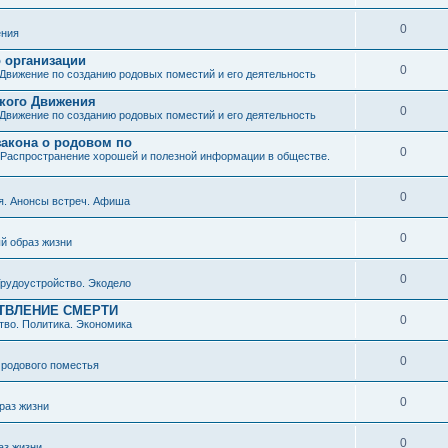
0
ния
о организации
0
Движение по созданию родовых поместий и его деятельность
ского Движения
0
Движение по созданию родовых поместий и его деятельность
закона о родовом по
0
Распространение хорошей и полезной информации в обществе.
0
я. Анонсы встреч. Афиша
0
й образ жизни
0
рудоустройство. Экодело
ТВЛЕНИЕ СМЕРТИ
0
во. Политика. Экономика
0
 родового поместья
0
раз жизни
0
аз жизни