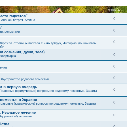
ОТВЕТЫ
есто гаджетов"
0
. Анонсы встреч. Афиша
а"
0
ти, репортажи
0
Образ эл. страницы портала «Быть добру», Информационной базы
айн
и сознания, души, тела)
0
Экоярмарка
0
ения
0
Обустройство родового поместья
им в первую очередь
0
Правовые (юридические) вопросы по родовому поместью. Защита
 поместья в Украине
0
равовые (юридические) вопросы по родовому поместью. Защита
. Реальное лечение
0
Здоровый образ жизни
йства
0