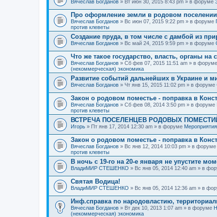
Вячеслав Богданов
» Вт июн 30, 2015 8:43 pm » в форуме
Про оформление земли в родовом поселении
Вячеслав Богданов
» Вс июн 07, 2015 9:22 pm » в форуме
против клеветы
Создание пруда, в том числе с дамбой из пр
Вячеслав Богданов
» Вс май 24, 2015 9:59 pm » в форуме
Что же такое государство, власть, органы на
Вячеслав Богданов
» Сб фев 07, 2015 11:51 am » в форум
(некоммерческая) экономика
Развитие событий дальнейших в Украине и м
Вячеслав Богданов
» Чт янв 15, 2015 11:02 pm » в форуме
Закон о родовом поместье - поправка в Конс
Вячеслав Богданов
» Сб фев 08, 2014 3:50 pm » в форуме
против клеветы
ВСТРЕЧА ПОСЕЛЕНЦЕВ РОДОВЫХ ПОМЕСТИЙ
Игорь
» Пт янв 17, 2014 12:30 am » в форуме
Мероприятия
Закон о родовом поместье - поправка в Конс
Вячеслав Богданов
» Вс янв 12, 2014 10:03 pm » в форум
против клеветы
В ночь с 19-го на 20-е января не упустите мо
ВладиМИР СТЕШЕНКО
» Вс янв 05, 2014 12:40 am » в фо
Святая Водица!
ВладиМИР СТЕШЕНКО
» Вс янв 05, 2014 12:36 am » в фо
Инф.справка по народовластию, территориа
Вячеслав Богданов
» Вт дек 10, 2013 1:07 am » в форуме
Н
(некоммерческая) экономика