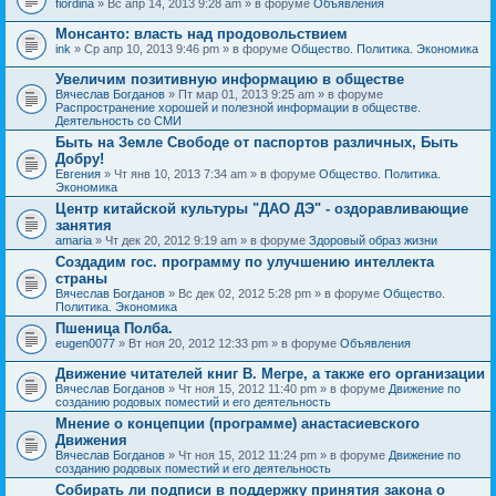
fiordina
» Вс апр 14, 2013 9:28 am » в форуме
Объявления
е
е
н
м
Монсанто: власть над продовольствием
и
а
я
ink
» Ср апр 10, 2013 9:46 pm » в форуме
Общество. Политика. Экономика
с
о
Увеличим позитивную информацию в обществе
д
е
Вячеслав Богданов
» Пт мар 01, 2013 9:25 am » в форуме
р
Распространение хорошей и полезной информации в обществе.
ж
Деятельность со СМИ
и
Быть на Земле Свободе от паспортов различных, Быть
т
Добру!
о
п
Евгения
» Чт янв 10, 2013 7:34 am » в форуме
Общество. Политика.
р
Экономика
о
Центр китайской культуры "ДАО ДЭ" - оздоравливающие
с
занятия
.
amaria
» Чт дек 20, 2012 9:19 am » в форуме
Здоровый образ жизни
Создадим гос. программу по улучшению интеллекта
страны
Вячеслав Богданов
» Вс дек 02, 2012 5:28 pm » в форуме
Общество.
Политика. Экономика
Пшеница Полба.
eugen0077
» Вт ноя 20, 2012 12:33 pm » в форуме
Объявления
Движение читателей книг В. Мегре, а также его организации
Вячеслав Богданов
» Чт ноя 15, 2012 11:40 pm » в форуме
Движение по
созданию родовых поместий и его деятельность
Мнение о концепции (программе) анастасиевского
Движения
Вячеслав Богданов
» Чт ноя 15, 2012 11:24 pm » в форуме
Движение по
созданию родовых поместий и его деятельность
Собирать ли подписи в поддержку принятия закона о