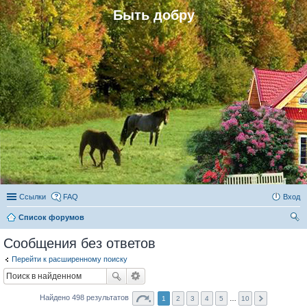
Быть добру
Ссылки
FAQ
Вход
Список форумов
ои
Сообщения без ответов
ск
Перейти к расширенному поиску
Найдено 498 результатов
1
2
3
4
5
…
10