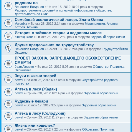
родовом по
Вячеслав Богданов
» Чт ноя 15, 2012 10:24 pm » в форуме
Распространение хорошей и полезной информации в обществе.
Деятельность со СМИ
Семейный экологический лагерь Злата Олива
Veronika
» Вс окт 28, 2012 2:14 pm » в форуме
Мероприятия. Анонсы
встреч. Афиша
История о таёжном старце и кедровом масле
sibirskij-kedr
» Пт окт 26, 2012 2:59 pm » в форуме
Здоровый образ жизни
Другие предложения по трудоустройству
Вячеслав Богданов
» Сб окт 13, 2012 7:44 pm » в форуме
Трудоустройство.
Экодело
ПРОЕКТ ЗАКОНА, ЗАПРЕЩАЮЩЕГО ОБОЖЕСТВЛЕНИЕ
СМЕРТИ
Jean Alouette
» Вс июл 22, 2012 8:07 am » в форуме
Общество. Политика.
Экономика
Звуки в жизни зверей
pawel
» Вт июн 26, 2012 6:47 am » в форуме
Обустройство родового
поместья
Аптека в лесу (Жадан)
pawel
» Ср июн 20, 2012 10:14 pm » в форуме
Здоровый образ жизни
Чудесные лекари
pawel
» Вс июн 17, 2012 9:53 pm » в форуме
Здоровый образ жизни
Аптека в лесу (Солодухин)
pawel
» Ср июн 13, 2012 11:27 pm » в форуме
Здоровый образ жизни
Жизнь или кошелек?
pawel
» Сб июн 02, 2012 7:22 pm » в форуме
Общество. Политика.