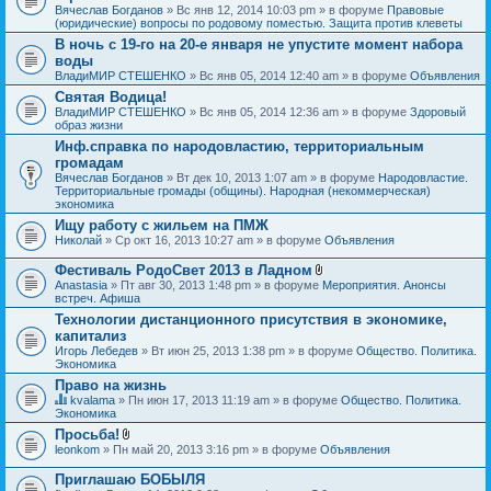
Вячеслав Богданов
» Вс янв 12, 2014 10:03 pm » в форуме
Правовые
(юридические) вопросы по родовому поместью. Защита против клеветы
В ночь с 19-го на 20-е января не упустите момент набора
воды
ВладиМИР СТЕШЕНКО
» Вс янв 05, 2014 12:40 am » в форуме
Объявления
Святая Водица!
ВладиМИР СТЕШЕНКО
» Вс янв 05, 2014 12:36 am » в форуме
Здоровый
образ жизни
Инф.справка по народовластию, территориальным
громадам
Вячеслав Богданов
» Вт дек 10, 2013 1:07 am » в форуме
Народовластие.
Территориальные громады (общины). Народная (некоммерческая)
экономика
Ищу работу с жильем на ПМЖ
Николай
» Ср окт 16, 2013 10:27 am » в форуме
Объявления
Фестиваль РодоСвет 2013 в Ладном
В
Anastasia
» Пт авг 30, 2013 1:48 pm » в форуме
Мероприятия. Анонсы
л
встреч. Афиша
о
Технологии дистанционного присутствия в экономике,
ж
капитализ
е
н
Игорь Лебедев
» Вт июн 25, 2013 1:38 pm » в форуме
Общество. Политика.
и
Экономика
я
Право на жизнь
kvalama
» Пн июн 17, 2013 11:19 am » в форуме
Общество. Политика.
Д
Экономика
а
Просьба!
н
В
leonkom
» Пн май 20, 2013 3:16 pm » в форуме
Объявления
н
л
а
о
я
Приглашаю БОБЫЛЯ
ж
т