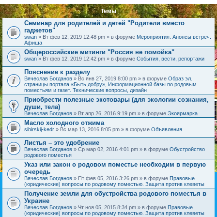
Темы
Семинар для родителей и детей "Родители вместо
гаджетов"
swan
» Вт фев 12, 2019 12:48 pm » в форуме
Мероприятия. Анонсы встреч.
Афиша
Общероссийские митинги "Россия не помойка"
swan
» Вт фев 12, 2019 12:42 pm » в форуме
События, вести, репортажи
Пояснение к разделу
Вячеслав Богданов
» Вс янв 27, 2019 8:00 pm » в форуме
Образ эл.
страницы портала «Быть добру», Информационной базы по родовым
поместьям и газет. Технические вопросы, дизайн
Приобрести полезные экотовары (для экологии сознания,
души, тела)
Вячеслав Богданов
» Вт апр 26, 2016 9:19 pm » в форуме
Экоярмарка
Масло холодного отжима
sibirskij-kedr
» Вс мар 13, 2016 8:05 pm » в форуме
Объявления
Листья – это удобрение
Вячеслав Богданов
» Ср мар 02, 2016 4:01 pm » в форуме
Обустройство
родового поместья
Указ или закон о родовом поместье необходим в первую
очередь
Вячеслав Богданов
» Пт фев 05, 2016 3:26 pm » в форуме
Правовые
(юридические) вопросы по родовому поместью. Защита против клеветы
Получение земли для обустройства родового поместья в
Украине
Вячеслав Богданов
» Чт ноя 05, 2015 8:34 pm » в форуме
Правовые
(юридические) вопросы по родовому поместью. Защита против клеветы