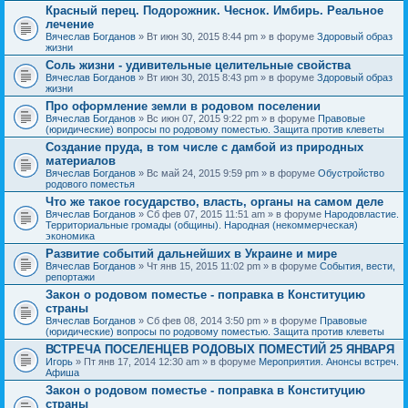
Красный перец. Подорожник. Чеснок. Имбирь. Реальное
лечение
Вячеслав Богданов
» Вт июн 30, 2015 8:44 pm » в форуме
Здоровый образ
жизни
Соль жизни - удивительные целительные свойства
Вячеслав Богданов
» Вт июн 30, 2015 8:43 pm » в форуме
Здоровый образ
жизни
Про оформление земли в родовом поселении
Вячеслав Богданов
» Вс июн 07, 2015 9:22 pm » в форуме
Правовые
(юридические) вопросы по родовому поместью. Защита против клеветы
Создание пруда, в том числе с дамбой из природных
материалов
Вячеслав Богданов
» Вс май 24, 2015 9:59 pm » в форуме
Обустройство
родового поместья
Что же такое государство, власть, органы на самом деле
Вячеслав Богданов
» Сб фев 07, 2015 11:51 am » в форуме
Народовластие.
Территориальные громады (общины). Народная (некоммерческая)
экономика
Развитие событий дальнейших в Украине и мире
Вячеслав Богданов
» Чт янв 15, 2015 11:02 pm » в форуме
События, вести,
репортажи
Закон о родовом поместье - поправка в Конституцию
страны
Вячеслав Богданов
» Сб фев 08, 2014 3:50 pm » в форуме
Правовые
(юридические) вопросы по родовому поместью. Защита против клеветы
ВСТРЕЧА ПОСЕЛЕНЦЕВ РОДОВЫХ ПОМЕСТИЙ 25 ЯНВАРЯ
Игорь
» Пт янв 17, 2014 12:30 am » в форуме
Мероприятия. Анонсы встреч.
Афиша
Закон о родовом поместье - поправка в Конституцию
страны