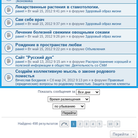
Экономика
Лекарственные растения в стамотологии.
pawel
» Вт май 15, 2012 9:41 pm » в форуме
Здоровый образ жизни
Сам себе врач
pawel
» Вт май 15, 2012 9:37 pm » в форуме
Здоровый образ жизни
Лечение болезней свежими овощными соками
pawel
» Вт май 15, 2012 9:26 pm » в форуме
Здоровый образ жизни
Рождение в пространстве любви
pawel
» Вт май 15, 2012 9:22 pm » в форуме
Объявления
Сайт "Русский дух"
pawel
» Вс май 13, 2012 9:15 am » в форуме
Распространение хорошей и
полезной информации в обществе. Деятельность со СМИ
Создаём коллективную мысль о законе родового
поместья
Вячеслав Богданов
» Сб мар 24, 2012 9:13 pm » в форуме
Правовые
(юридические) вопросы по родовому поместью. Защита против клеветы
Показать сообщения за
Найдено 498 результатов
1
2
3
4
5
…
10
Перейти