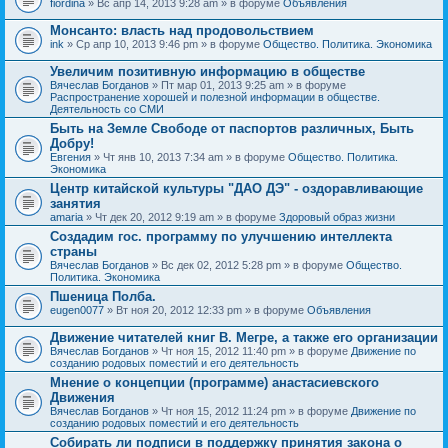
fiordina
» Вс апр 14, 2013 9:28 am » в форуме
Объявления
е
е
н
м
Монсанто: власть над продовольствием
и
а
я
ink
» Ср апр 10, 2013 9:46 pm » в форуме
Общество. Политика. Экономика
с
о
Увеличим позитивную информацию в обществе
д
е
Вячеслав Богданов
» Пт мар 01, 2013 9:25 am » в форуме
р
Распространение хорошей и полезной информации в обществе.
ж
Деятельность со СМИ
и
Быть на Земле Свободе от паспортов различных, Быть
т
Добру!
о
п
Евгения
» Чт янв 10, 2013 7:34 am » в форуме
Общество. Политика.
р
Экономика
о
Центр китайской культуры "ДАО ДЭ" - оздоравливающие
с
занятия
.
amaria
» Чт дек 20, 2012 9:19 am » в форуме
Здоровый образ жизни
Создадим гос. программу по улучшению интеллекта
страны
Вячеслав Богданов
» Вс дек 02, 2012 5:28 pm » в форуме
Общество.
Политика. Экономика
Пшеница Полба.
eugen0077
» Вт ноя 20, 2012 12:33 pm » в форуме
Объявления
Движение читателей книг В. Мегре, а также его организации
Вячеслав Богданов
» Чт ноя 15, 2012 11:40 pm » в форуме
Движение по
созданию родовых поместий и его деятельность
Мнение о концепции (программе) анастасиевского
Движения
Вячеслав Богданов
» Чт ноя 15, 2012 11:24 pm » в форуме
Движение по
созданию родовых поместий и его деятельность
Собирать ли подписи в поддержку принятия закона о