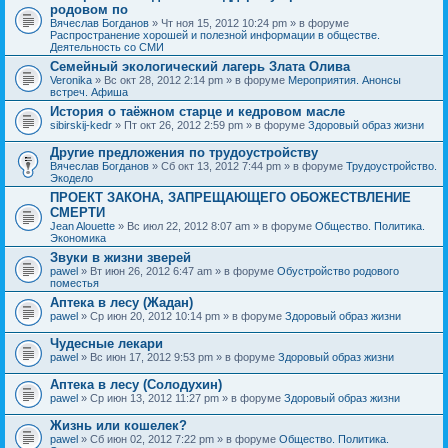
родовом по
Вячеслав Богданов
» Чт ноя 15, 2012 10:24 pm » в форуме
Распространение хорошей и полезной информации в обществе.
Деятельность со СМИ
Семейный экологический лагерь Злата Олива
Veronika
» Вс окт 28, 2012 2:14 pm » в форуме
Мероприятия. Анонсы
встреч. Афиша
История о таёжном старце и кедровом масле
sibirskij-kedr
» Пт окт 26, 2012 2:59 pm » в форуме
Здоровый образ жизни
Другие предложения по трудоустройству
Вячеслав Богданов
» Сб окт 13, 2012 7:44 pm » в форуме
Трудоустройство.
Экодело
ПРОЕКТ ЗАКОНА, ЗАПРЕЩАЮЩЕГО ОБОЖЕСТВЛЕНИЕ
СМЕРТИ
Jean Alouette
» Вс июл 22, 2012 8:07 am » в форуме
Общество. Политика.
Экономика
Звуки в жизни зверей
pawel
» Вт июн 26, 2012 6:47 am » в форуме
Обустройство родового
поместья
Аптека в лесу (Жадан)
pawel
» Ср июн 20, 2012 10:14 pm » в форуме
Здоровый образ жизни
Чудесные лекари
pawel
» Вс июн 17, 2012 9:53 pm » в форуме
Здоровый образ жизни
Аптека в лесу (Солодухин)
pawel
» Ср июн 13, 2012 11:27 pm » в форуме
Здоровый образ жизни
Жизнь или кошелек?
pawel
» Сб июн 02, 2012 7:22 pm » в форуме
Общество. Политика.