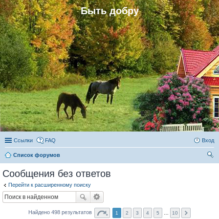
Быть добру
Ссылки
FAQ
Вход
Список форумов
ои
Сообщения без ответов
ск
Перейти к расширенному поиску
Найдено 498 результатов
1
2
3
4
5
…
10