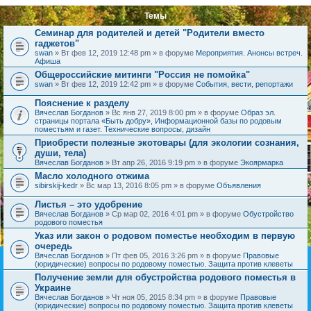
Темы
Семинар для родителей и детей "Родители вместо
гаджетов"
swan
» Вт фев 12, 2019 12:48 pm » в форуме
Мероприятия. Анонсы встреч.
Афиша
Общероссийские митинги "Россия не помойка"
swan
» Вт фев 12, 2019 12:42 pm » в форуме
События, вести, репортажи
Пояснение к разделу
Вячеслав Богданов
» Вс янв 27, 2019 8:00 pm » в форуме
Образ эл.
страницы портала «Быть добру», Информационной базы по родовым
поместьям и газет. Технические вопросы, дизайн
Приобрести полезные экотовары (для экологии сознания,
души, тела)
Вячеслав Богданов
» Вт апр 26, 2016 9:19 pm » в форуме
Экоярмарка
Масло холодного отжима
sibirskij-kedr
» Вс мар 13, 2016 8:05 pm » в форуме
Объявления
Листья – это удобрение
Вячеслав Богданов
» Ср мар 02, 2016 4:01 pm » в форуме
Обустройство
родового поместья
Указ или закон о родовом поместье необходим в первую
очередь
Вячеслав Богданов
» Пт фев 05, 2016 3:26 pm » в форуме
Правовые
(юридические) вопросы по родовому поместью. Защита против клеветы
Получение земли для обустройства родового поместья в
Украине
Вячеслав Богданов
» Чт ноя 05, 2015 8:34 pm » в форуме
Правовые
(юридические) вопросы по родовому поместью. Защита против клеветы