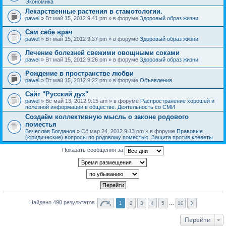
Экономика
Лекарственные растения в стамотологии.
pawel
» Вт май 15, 2012 9:41 pm » в форуме
Здоровый образ жизни
Сам себе врач
pawel
» Вт май 15, 2012 9:37 pm » в форуме
Здоровый образ жизни
Лечение болезней свежими овощными соками
pawel
» Вт май 15, 2012 9:26 pm » в форуме
Здоровый образ жизни
Рождение в пространстве любви
pawel
» Вт май 15, 2012 9:22 pm » в форуме
Объявления
Сайт "Русский дух"
pawel
» Вс май 13, 2012 9:15 am » в форуме
Распространение хорошей и
полезной информации в обществе. Деятельность со СМИ
Создаём коллективную мысль о законе родового
поместья
Вячеслав Богданов
» Сб мар 24, 2012 9:13 pm » в форуме
Правовые
(юридические) вопросы по родовому поместью. Защита против клеветы
Показать сообщения за
Найдено 498 результатов
1
2
3
4
5
…
10
Перейти