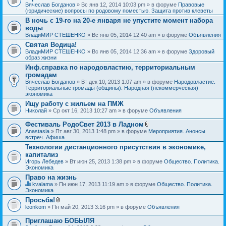
Вячеслав Богданов
» Вс янв 12, 2014 10:03 pm » в форуме
Правовые
(юридические) вопросы по родовому поместью. Защита против клеветы
В ночь с 19-го на 20-е января не упустите момент набора
воды
ВладиМИР СТЕШЕНКО
» Вс янв 05, 2014 12:40 am » в форуме
Объявления
Святая Водица!
ВладиМИР СТЕШЕНКО
» Вс янв 05, 2014 12:36 am » в форуме
Здоровый
образ жизни
Инф.справка по народовластию, территориальным
громадам
Вячеслав Богданов
» Вт дек 10, 2013 1:07 am » в форуме
Народовластие.
Территориальные громады (общины). Народная (некоммерческая)
экономика
Ищу работу с жильем на ПМЖ
Николай
» Ср окт 16, 2013 10:27 am » в форуме
Объявления
Фестиваль РодоСвет 2013 в Ладном
В
Anastasia
» Пт авг 30, 2013 1:48 pm » в форуме
Мероприятия. Анонсы
л
встреч. Афиша
о
Технологии дистанционного присутствия в экономике,
ж
капитализ
е
н
Игорь Лебедев
» Вт июн 25, 2013 1:38 pm » в форуме
Общество. Политика.
и
Экономика
я
Право на жизнь
kvalama
» Пн июн 17, 2013 11:19 am » в форуме
Общество. Политика.
Д
Экономика
а
Просьба!
н
В
leonkom
» Пн май 20, 2013 3:16 pm » в форуме
Объявления
н
л
а
о
я
Приглашаю БОБЫЛЯ
ж
т