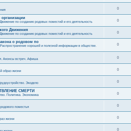
0
ния
о организации
0
Движение по созданию родовых поместий и его деятельность
ского Движения
0
Движение по созданию родовых поместий и его деятельность
закона о родовом по
0
Распространение хорошей и полезной информации в обществе.
0
я. Анонсы встреч. Афиша
0
й образ жизни
0
рудоустройство. Экодело
ТВЛЕНИЕ СМЕРТИ
0
во. Политика. Экономика
0
 родового поместья
0
раз жизни
0
аз жизни