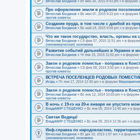
Вячеслав Богданов
» Вт июн 30, 2015 8:43 pm » в форуме
Про оформление земли в родовом поселении
Вячеслав Богданов
» Вс июн 07, 2015 9:22 pm » в форуме
против клеветы
Создание пруда, в том числе с дамбой из пр
Вячеслав Богданов
» Вс май 24, 2015 9:59 pm » в форуме
Что же такое государство, власть, органы на
Вячеслав Богданов
» Сб фев 07, 2015 11:51 am » в форум
(некоммерческая) экономика
Развитие событий дальнейших в Украине и м
Вячеслав Богданов
» Чт янв 15, 2015 11:02 pm » в форуме
Закон о родовом поместье - поправка в Конс
Вячеслав Богданов
» Сб фев 08, 2014 3:50 pm » в форуме
против клеветы
ВСТРЕЧА ПОСЕЛЕНЦЕВ РОДОВЫХ ПОМЕСТИЙ
Игорь
» Пт янв 17, 2014 12:30 am » в форуме
Мероприятия
Закон о родовом поместье - поправка в Конс
Вячеслав Богданов
» Вс янв 12, 2014 10:03 pm » в форум
против клеветы
В ночь с 19-го на 20-е января не упустите мо
ВладиМИР СТЕШЕНКО
» Вс янв 05, 2014 12:40 am » в фо
Святая Водица!
ВладиМИР СТЕШЕНКО
» Вс янв 05, 2014 12:36 am » в фо
Инф.справка по народовластию, территориа
Вячеслав Богданов
» Вт дек 10, 2013 1:07 am » в форуме
Н
(некоммерческая) экономика