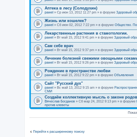
Аптека в лесу (Солодухин)
pawel
» Ср июн 13, 2012 11:27 pm » в форуме
Здоровый об
Жизнь или кошелек?
pawel
» Сб июн 02, 2012 7:22 pm » в форуме
Общество. По
Лекарственные растения в стамотологии.
pawel
» Вт май 15, 2012 9:41 pm » в форуме
Здоровый обр
Сам себе врач
pawel
» Вт май 15, 2012 9:37 pm » в форуме
Здоровый обр
Лечение болезней свежими овощными сокам
pawel
» Вт май 15, 2012 9:26 pm » в форуме
Здоровый обр
Рождение в пространстве любви
pawel
» Вт май 15, 2012 9:22 pm » в форуме
Объявления
Сайт "Русский дух"
pawel
» Вс май 13, 2012 9:15 am » в форуме
Распростране
СМИ
Создаём коллективную мысль о законе родов
Вячеслав Богданов
» Сб мар 24, 2012 9:13 pm » в форуме
против клеветы
Показ
Перейти к расширенному поиску