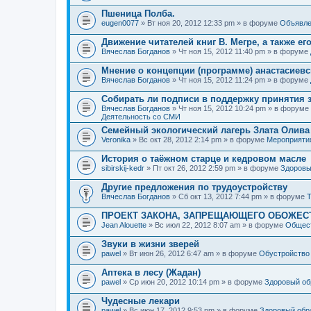
Пшеница Полба.
eugen0077
» Вт ноя 20, 2012 12:33 pm » в форуме
Объявле
Движение читателей книг В. Мегре, а также ег
Вячеслав Богданов
» Чт ноя 15, 2012 11:40 pm » в форуме
Мнение о концепции (программе) анастасиев
Вячеслав Богданов
» Чт ноя 15, 2012 11:24 pm » в форуме
Собирать ли подписи в поддержку принятия 
Вячеслав Богданов
» Чт ноя 15, 2012 10:24 pm » в форуме
Деятельность со СМИ
Семейный экологический лагерь Злата Олива
Veronika
» Вс окт 28, 2012 2:14 pm » в форуме
Мероприяти
История о таёжном старце и кедровом масле
sibirskij-kedr
» Пт окт 26, 2012 2:59 pm » в форуме
Здоровы
Другие предложения по трудоустройству
Вячеслав Богданов
» Сб окт 13, 2012 7:44 pm » в форуме
Т
ПРОЕКТ ЗАКОНА, ЗАПРЕЩАЮЩЕГО ОБОЖЕС
Jean Alouette
» Вс июл 22, 2012 8:07 am » в форуме
Общест
Звуки в жизни зверей
pawel
» Вт июн 26, 2012 6:47 am » в форуме
Обустройство
Аптека в лесу (Жадан)
pawel
» Ср июн 20, 2012 10:14 pm » в форуме
Здоровый об
Чудесные лекари
pawel
» Вс июн 17, 2012 9:53 pm » в форуме
Здоровый обр