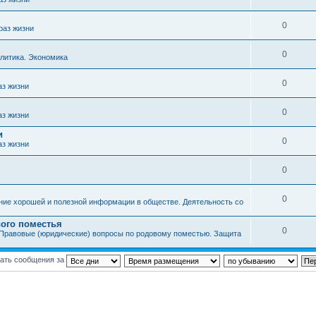
0
раз жизни
0
литика. Экономика
0
аз жизни
0
аз жизни
и
0
аз жизни
0
0
ние хорошей и полезной информации в обществе. Деятельность со
ого поместья
0
Правовые (юридические) вопросы по родовому поместью. Защита
ать сообщения за