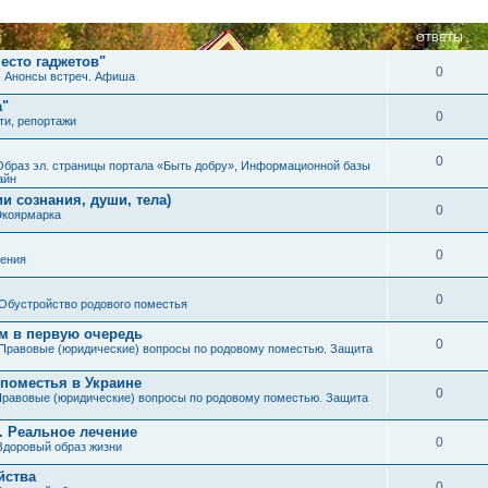
ОТВЕТЫ
есто гаджетов"
0
. Анонсы встреч. Афиша
а"
0
ти, репортажи
0
Образ эл. страницы портала «Быть добру», Информационной базы
айн
и сознания, души, тела)
0
Экоярмарка
0
ения
0
Обустройство родового поместья
им в первую очередь
0
Правовые (юридические) вопросы по родовому поместью. Защита
 поместья в Украине
0
равовые (юридические) вопросы по родовому поместью. Защита
. Реальное лечение
0
Здоровый образ жизни
йства
0