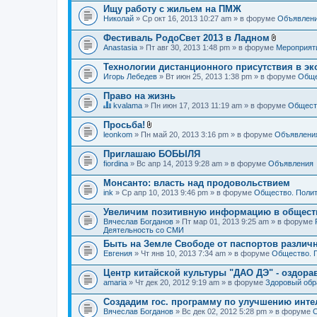
Ищу работу с жильем на ПМЖ
Николай
» Ср окт 16, 2013 10:27 am » в форуме
Объявлен
Фестиваль РодоСвет 2013 в Ладном
В
Anastasia
» Пт авг 30, 2013 1:48 pm » в форуме
Мероприят
л
о
Технологии дистанционного присутствия в эк
ж
Игорь Лебедев
» Вт июн 25, 2013 1:38 pm » в форуме
Обще
е
н
Право на жизнь
и
я
kvalama
» Пн июн 17, 2013 11:19 am » в форуме
Обществ
Д
а
Просьба!
н
В
leonkom
» Пн май 20, 2013 3:16 pm » в форуме
Объявлени
н
л
а
о
Приглашаю БОБЫЛЯ
я
ж
fiordina
т
» Вс апр 14, 2013 9:28 am » в форуме
Объявления
е
е
н
м
Монсанто: власть над продовольствием
и
а
я
ink
» Ср апр 10, 2013 9:46 pm » в форуме
Общество. Полит
с
о
Увеличим позитивную информацию в общест
д
Вячеслав Богданов
» Пт мар 01, 2013 9:25 am » в форуме
е
Деятельность со СМИ
р
ж
Быть на Земле Свободе от паспортов различ
и
Евгения
» Чт янв 10, 2013 7:34 am » в форуме
Общество. 
т
о
Центр китайской культуры "ДАО ДЭ" - оздор
п
amaria
р
» Чт дек 20, 2012 9:19 am » в форуме
Здоровый обр
о
с
Создадим гос. программу по улучшению инте
.
Вячеслав Богданов
» Вс дек 02, 2012 5:28 pm » в форуме
О