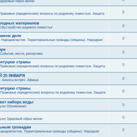
Здоровый образ жизни
0
Правовые (юридические) вопросы по родовому поместью. Защита
иродных материалов
0
Обустройство родового поместья
 самом деле
0
е
Народовластие. Территориальные громады (общины). Народная
ире
0
События, вести, репортажи
титуцию страны
0
Правовые (юридические) вопросы по родовому поместью. Защита
 25 ЯНВАРЯ
0
. Анонсы встреч. Афиша
титуцию страны
0
е
Правовые (юридические) вопросы по родовому поместью. Защита
мент набора воды
0
руме
Объявления
0
руме
Здоровый образ жизни
льным громадам
0
ародовластие. Территориальные громады (общины). Народная