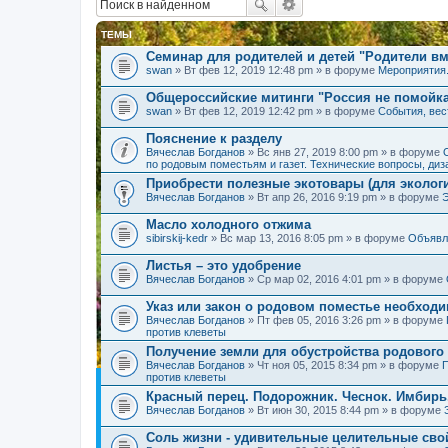
ТЕМЫ
Семинар для родителей и детей "Родители вм
swan
» Вт фев 12, 2019 12:48 pm » в форуме
Мероприятия
Общероссийские митинги "Россия не помойк
swan
» Вт фев 12, 2019 12:42 pm » в форуме
События, вес
Пояснение к разделу
Вячеслав Богданов
» Вс янв 27, 2019 8:00 pm » в форуме
по родовым поместьям и газет. Технические вопросы, диз
Приобрести полезные экотовары (для экологи
Вячеслав Богданов
» Вт апр 26, 2016 9:19 pm » в форуме
Масло холодного отжима
sibirskij-kedr
» Вс мар 13, 2016 8:05 pm » в форуме
Объявл
Листья – это удобрение
Вячеслав Богданов
» Ср мар 02, 2016 4:01 pm » в форуме
Указ или закон о родовом поместье необход
Вячеслав Богданов
» Пт фев 05, 2016 3:26 pm » в форуме
против клеветы
Получение земли для обустройства родового
Вячеслав Богданов
» Чт ноя 05, 2015 8:34 pm » в форуме
П
против клеветы
Красный перец. Подорожник. Чеснок. Имбирь
Вячеслав Богданов
» Вт июн 30, 2015 8:44 pm » в форуме
Соль жизни - удивительные целительные сво