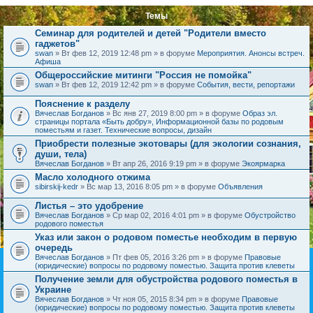
Темы
Семинар для родителей и детей "Родители вместо
гаджетов"
swan
» Вт фев 12, 2019 12:48 pm » в форуме
Мероприятия. Анонсы встреч.
Афиша
Общероссийские митинги "Россия не помойка"
swan
» Вт фев 12, 2019 12:42 pm » в форуме
События, вести, репортажи
Пояснение к разделу
Вячеслав Богданов
» Вс янв 27, 2019 8:00 pm » в форуме
Образ эл.
страницы портала «Быть добру», Информационной базы по родовым
поместьям и газет. Технические вопросы, дизайн
Приобрести полезные экотовары (для экологии сознания,
души, тела)
Вячеслав Богданов
» Вт апр 26, 2016 9:19 pm » в форуме
Экоярмарка
Масло холодного отжима
sibirskij-kedr
» Вс мар 13, 2016 8:05 pm » в форуме
Объявления
Листья – это удобрение
Вячеслав Богданов
» Ср мар 02, 2016 4:01 pm » в форуме
Обустройство
родового поместья
Указ или закон о родовом поместье необходим в первую
очередь
Вячеслав Богданов
» Пт фев 05, 2016 3:26 pm » в форуме
Правовые
(юридические) вопросы по родовому поместью. Защита против клеветы
Получение земли для обустройства родового поместья в
Украине
Вячеслав Богданов
» Чт ноя 05, 2015 8:34 pm » в форуме
Правовые
(юридические) вопросы по родовому поместью. Защита против клеветы