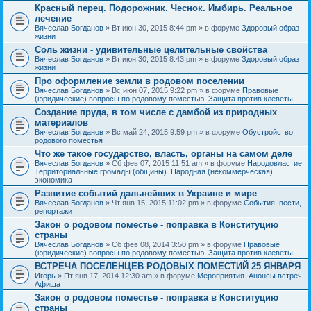
Красный перец. Подорожник. Чеснок. Имбирь. Реальное
лечение
Вячеслав Богданов
» Вт июн 30, 2015 8:44 pm » в форуме
Здоровый образ
жизни
Соль жизни - удивительные целительные свойства
Вячеслав Богданов
» Вт июн 30, 2015 8:43 pm » в форуме
Здоровый образ
жизни
Про оформление земли в родовом поселении
Вячеслав Богданов
» Вс июн 07, 2015 9:22 pm » в форуме
Правовые
(юридические) вопросы по родовому поместью. Защита против клеветы
Создание пруда, в том числе с дамбой из природных
материалов
Вячеслав Богданов
» Вс май 24, 2015 9:59 pm » в форуме
Обустройство
родового поместья
Что же такое государство, власть, органы на самом деле
Вячеслав Богданов
» Сб фев 07, 2015 11:51 am » в форуме
Народовластие.
Территориальные громады (общины). Народная (некоммерческая)
экономика
Развитие событий дальнейших в Украине и мире
Вячеслав Богданов
» Чт янв 15, 2015 11:02 pm » в форуме
События, вести,
репортажи
Закон о родовом поместье - поправка в Конституцию
страны
Вячеслав Богданов
» Сб фев 08, 2014 3:50 pm » в форуме
Правовые
(юридические) вопросы по родовому поместью. Защита против клеветы
ВСТРЕЧА ПОСЕЛЕНЦЕВ РОДОВЫХ ПОМЕСТИЙ 25 ЯНВАРЯ
Игорь
» Пт янв 17, 2014 12:30 am » в форуме
Мероприятия. Анонсы встреч.
Афиша
Закон о родовом поместье - поправка в Конституцию
страны