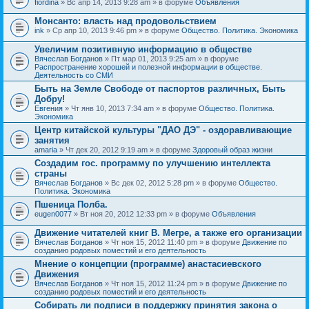
fiordina
» Вс апр 14, 2013 9:28 am » в форуме
Объявления
е
е
н
м
Монсанто: власть над продовольствием
и
а
я
ink
» Ср апр 10, 2013 9:46 pm » в форуме
Общество. Политика. Экономика
с
о
Увеличим позитивную информацию в обществе
д
е
Вячеслав Богданов
» Пт мар 01, 2013 9:25 am » в форуме
р
Распространение хорошей и полезной информации в обществе.
ж
Деятельность со СМИ
и
Быть на Земле Свободе от паспортов различных, Быть
т
Добру!
о
п
Евгения
» Чт янв 10, 2013 7:34 am » в форуме
Общество. Политика.
р
Экономика
о
Центр китайской культуры "ДАО ДЭ" - оздоравливающие
с
занятия
.
amaria
» Чт дек 20, 2012 9:19 am » в форуме
Здоровый образ жизни
Создадим гос. программу по улучшению интеллекта
страны
Вячеслав Богданов
» Вс дек 02, 2012 5:28 pm » в форуме
Общество.
Политика. Экономика
Пшеница Полба.
eugen0077
» Вт ноя 20, 2012 12:33 pm » в форуме
Объявления
Движение читателей книг В. Мегре, а также его организации
Вячеслав Богданов
» Чт ноя 15, 2012 11:40 pm » в форуме
Движение по
созданию родовых поместий и его деятельность
Мнение о концепции (программе) анастасиевского
Движения
Вячеслав Богданов
» Чт ноя 15, 2012 11:24 pm » в форуме
Движение по
созданию родовых поместий и его деятельность
Собирать ли подписи в поддержку принятия закона о