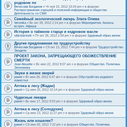
родовом по
Вячеслав Богданов
» Чт ноя 15, 2012 10:24 pm » в форуме
Распространение хорошей и полезной информации в обществе.
Деятельность со СМИ
Семейный экологический лагерь Злата Олива
Veronika
» Вс окт 28, 2012 2:14 pm » в форуме
Мероприятия. Анонсы
встреч. Афиша
История о таёжном старце и кедровом масле
sibirskij-kedr
» Пт окт 26, 2012 2:59 pm » в форуме
Здоровый образ жизни
Другие предложения по трудоустройству
Вячеслав Богданов
» Сб окт 13, 2012 7:44 pm » в форуме
Трудоустройство.
Экодело
ПРОЕКТ ЗАКОНА, ЗАПРЕЩАЮЩЕГО ОБОЖЕСТВЛЕНИЕ
СМЕРТИ
Jean Alouette
» Вс июл 22, 2012 8:07 am » в форуме
Общество. Политика.
Экономика
Звуки в жизни зверей
pawel
» Вт июн 26, 2012 6:47 am » в форуме
Обустройство родового
поместья
Аптека в лесу (Жадан)
pawel
» Ср июн 20, 2012 10:14 pm » в форуме
Здоровый образ жизни
Чудесные лекари
pawel
» Вс июн 17, 2012 9:53 pm » в форуме
Здоровый образ жизни
Аптека в лесу (Солодухин)
pawel
» Ср июн 13, 2012 11:27 pm » в форуме
Здоровый образ жизни
Жизнь или кошелек?
pawel
» Сб июн 02, 2012 7:22 pm » в форуме
Общество. Политика.