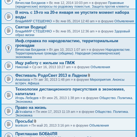
Вячеслав Богданов
» Вс янв 12, 2014 10:03 pm » в форуме
Правовые
(юридические) вопросы по родовому поместью. Защита против клеветы
В ночь с 19-го на 20-е января не упустите момент набора
воды
ВладиМИР СТЕШЕНКО
» Вс янв 05, 2014 12:40 am » в форуме
Объявления
Святая Водица!
ВладиМИР СТЕШЕНКО
» Вс янв 05, 2014 12:36 am » в форуме
Здоровый
образ жизни
Инф.справка по народовластию, территориальным
громадам
Вячеслав Богданов
» Вт дек 10, 2013 1:07 am » в форуме
Народовластие.
Территориальные громады (общины). Народная (некоммерческая)
экономика
Ищу работу с жильем на ПМЖ
Николай
» Ср окт 16, 2013 10:27 am » в форуме
Объявления
Фестиваль РодоСвет 2013 в Ладном
В
Anastasia
» Пт авг 30, 2013 1:48 pm » в форуме
Мероприятия. Анонсы
л
встреч. Афиша
о
Технологии дистанционного присутствия в экономике,
ж
капитализ
е
н
Игорь Лебедев
» Вт июн 25, 2013 1:38 pm » в форуме
Общество. Политика.
и
Экономика
я
Право на жизнь
kvalama
» Пн июн 17, 2013 11:19 am » в форуме
Общество. Политика.
Д
Экономика
а
Просьба!
н
В
leonkom
» Пн май 20, 2013 3:16 pm » в форуме
Объявления
н
л
а
о
я
Приглашаю БОБЫЛЯ
ж
т