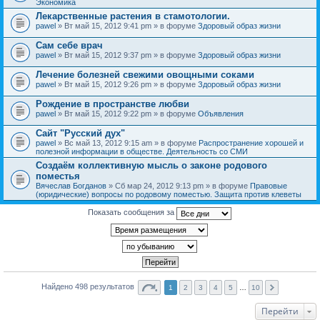
Экономика
Лекарственные растения в стамотологии.
pawel
» Вт май 15, 2012 9:41 pm » в форуме
Здоровый образ жизни
Сам себе врач
pawel
» Вт май 15, 2012 9:37 pm » в форуме
Здоровый образ жизни
Лечение болезней свежими овощными соками
pawel
» Вт май 15, 2012 9:26 pm » в форуме
Здоровый образ жизни
Рождение в пространстве любви
pawel
» Вт май 15, 2012 9:22 pm » в форуме
Объявления
Сайт "Русский дух"
pawel
» Вс май 13, 2012 9:15 am » в форуме
Распространение хорошей и
полезной информации в обществе. Деятельность со СМИ
Создаём коллективную мысль о законе родового
поместья
Вячеслав Богданов
» Сб мар 24, 2012 9:13 pm » в форуме
Правовые
(юридические) вопросы по родовому поместью. Защита против клеветы
Показать сообщения за
Найдено 498 результатов
1
2
3
4
5
…
10
Перейти