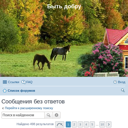
Быть добру
Ссылки
FAQ
Вход
Список форумов
ои
Сообщения без ответов
ск
Перейти к расширенному поиску
Найдено 498 результатов
1
2
3
4
5
…
10