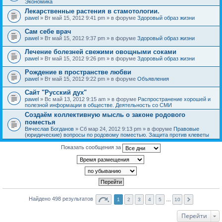
Экономика
Лекарственные растения в стамотологии.
pawel
» Вт май 15, 2012 9:41 pm » в форуме
Здоровый образ жизни
Сам себе врач
pawel
» Вт май 15, 2012 9:37 pm » в форуме
Здоровый образ жизни
Лечение болезней свежими овощными соками
pawel
» Вт май 15, 2012 9:26 pm » в форуме
Здоровый образ жизни
Рождение в пространстве любви
pawel
» Вт май 15, 2012 9:22 pm » в форуме
Объявления
Сайт "Русский дух"
pawel
» Вс май 13, 2012 9:15 am » в форуме
Распространение хорошей и
полезной информации в обществе. Деятельность со СМИ
Создаём коллективную мысль о законе родового
поместья
Вячеслав Богданов
» Сб мар 24, 2012 9:13 pm » в форуме
Правовые
(юридические) вопросы по родовому поместью. Защита против клеветы
Показать сообщения за
Найдено 498 результатов
1
2
3
4
5
…
10
Перейти