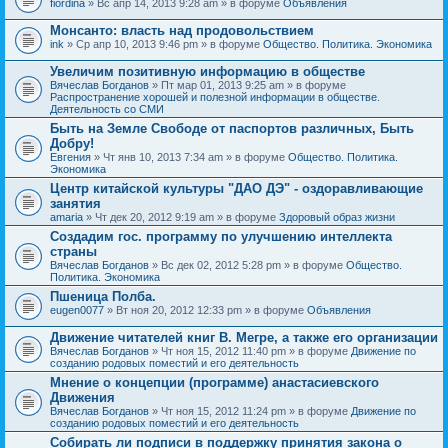
fiordina
» Вс апр 14, 2013 9:28 am » в форуме
Объявления
е
е
н
м
Монсанто: власть над продовольствием
и
а
я
ink
» Ср апр 10, 2013 9:46 pm » в форуме
Общество. Политика. Экономика
с
о
Увеличим позитивную информацию в обществе
д
е
Вячеслав Богданов
» Пт мар 01, 2013 9:25 am » в форуме
р
Распространение хорошей и полезной информации в обществе.
ж
Деятельность со СМИ
и
Быть на Земле Свободе от паспортов различных, Быть
т
Добру!
о
п
Евгения
» Чт янв 10, 2013 7:34 am » в форуме
Общество. Политика.
р
Экономика
о
Центр китайской культуры "ДАО ДЭ" - оздоравливающие
с
занятия
.
amaria
» Чт дек 20, 2012 9:19 am » в форуме
Здоровый образ жизни
Создадим гос. программу по улучшению интеллекта
страны
Вячеслав Богданов
» Вс дек 02, 2012 5:28 pm » в форуме
Общество.
Политика. Экономика
Пшеница Полба.
eugen0077
» Вт ноя 20, 2012 12:33 pm » в форуме
Объявления
Движение читателей книг В. Мегре, а также его организации
Вячеслав Богданов
» Чт ноя 15, 2012 11:40 pm » в форуме
Движение по
созданию родовых поместий и его деятельность
Мнение о концепции (программе) анастасиевского
Движения
Вячеслав Богданов
» Чт ноя 15, 2012 11:24 pm » в форуме
Движение по
созданию родовых поместий и его деятельность
Собирать ли подписи в поддержку принятия закона о