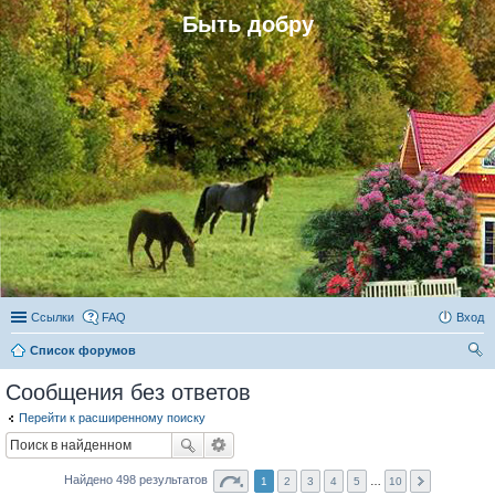
Быть добру
Ссылки
FAQ
Вход
Список форумов
ои
Сообщения без ответов
ск
Перейти к расширенному поиску
Найдено 498 результатов
1
2
3
4
5
…
10