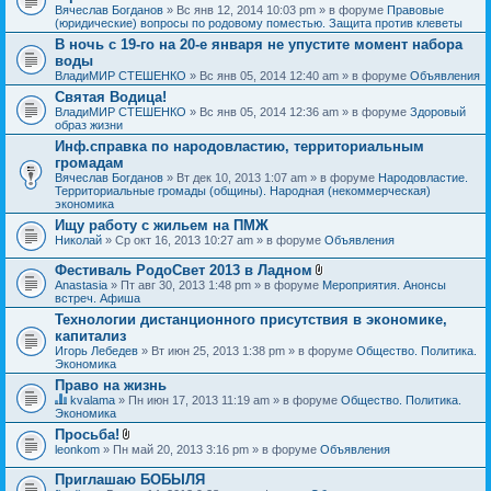
Вячеслав Богданов
» Вс янв 12, 2014 10:03 pm » в форуме
Правовые
(юридические) вопросы по родовому поместью. Защита против клеветы
В ночь с 19-го на 20-е января не упустите момент набора
воды
ВладиМИР СТЕШЕНКО
» Вс янв 05, 2014 12:40 am » в форуме
Объявления
Святая Водица!
ВладиМИР СТЕШЕНКО
» Вс янв 05, 2014 12:36 am » в форуме
Здоровый
образ жизни
Инф.справка по народовластию, территориальным
громадам
Вячеслав Богданов
» Вт дек 10, 2013 1:07 am » в форуме
Народовластие.
Территориальные громады (общины). Народная (некоммерческая)
экономика
Ищу работу с жильем на ПМЖ
Николай
» Ср окт 16, 2013 10:27 am » в форуме
Объявления
Фестиваль РодоСвет 2013 в Ладном
В
Anastasia
» Пт авг 30, 2013 1:48 pm » в форуме
Мероприятия. Анонсы
л
встреч. Афиша
о
Технологии дистанционного присутствия в экономике,
ж
капитализ
е
н
Игорь Лебедев
» Вт июн 25, 2013 1:38 pm » в форуме
Общество. Политика.
и
Экономика
я
Право на жизнь
kvalama
» Пн июн 17, 2013 11:19 am » в форуме
Общество. Политика.
Д
Экономика
а
Просьба!
н
В
leonkom
» Пн май 20, 2013 3:16 pm » в форуме
Объявления
н
л
а
о
я
Приглашаю БОБЫЛЯ
ж
т