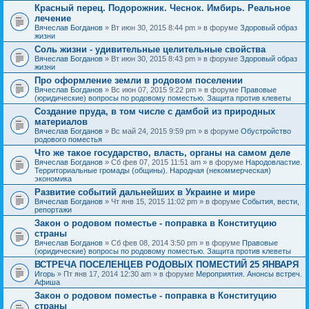
Красный перец. Подорожник. Чеснок. Имбирь. Реальное
лечение
Вячеслав Богданов
» Вт июн 30, 2015 8:44 pm » в форуме
Здоровый образ
жизни
Соль жизни - удивительные целительные свойства
Вячеслав Богданов
» Вт июн 30, 2015 8:43 pm » в форуме
Здоровый образ
жизни
Про оформление земли в родовом поселении
Вячеслав Богданов
» Вс июн 07, 2015 9:22 pm » в форуме
Правовые
(юридические) вопросы по родовому поместью. Защита против клеветы
Создание пруда, в том числе с дамбой из природных
материалов
Вячеслав Богданов
» Вс май 24, 2015 9:59 pm » в форуме
Обустройство
родового поместья
Что же такое государство, власть, органы на самом деле
Вячеслав Богданов
» Сб фев 07, 2015 11:51 am » в форуме
Народовластие.
Территориальные громады (общины). Народная (некоммерческая)
экономика
Развитие событий дальнейших в Украине и мире
Вячеслав Богданов
» Чт янв 15, 2015 11:02 pm » в форуме
События, вести,
репортажи
Закон о родовом поместье - поправка в Конституцию
страны
Вячеслав Богданов
» Сб фев 08, 2014 3:50 pm » в форуме
Правовые
(юридические) вопросы по родовому поместью. Защита против клеветы
ВСТРЕЧА ПОСЕЛЕНЦЕВ РОДОВЫХ ПОМЕСТИЙ 25 ЯНВАРЯ
Игорь
» Пт янв 17, 2014 12:30 am » в форуме
Мероприятия. Анонсы встреч.
Афиша
Закон о родовом поместье - поправка в Конституцию
страны