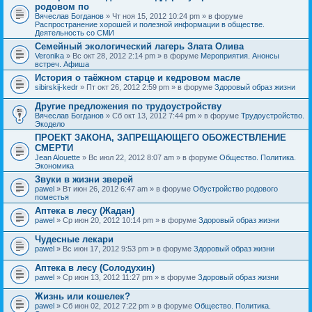
родовом по
Вячеслав Богданов
» Чт ноя 15, 2012 10:24 pm » в форуме
Распространение хорошей и полезной информации в обществе.
Деятельность со СМИ
Семейный экологический лагерь Злата Олива
Veronika
» Вс окт 28, 2012 2:14 pm » в форуме
Мероприятия. Анонсы
встреч. Афиша
История о таёжном старце и кедровом масле
sibirskij-kedr
» Пт окт 26, 2012 2:59 pm » в форуме
Здоровый образ жизни
Другие предложения по трудоустройству
Вячеслав Богданов
» Сб окт 13, 2012 7:44 pm » в форуме
Трудоустройство.
Экодело
ПРОЕКТ ЗАКОНА, ЗАПРЕЩАЮЩЕГО ОБОЖЕСТВЛЕНИЕ
СМЕРТИ
Jean Alouette
» Вс июл 22, 2012 8:07 am » в форуме
Общество. Политика.
Экономика
Звуки в жизни зверей
pawel
» Вт июн 26, 2012 6:47 am » в форуме
Обустройство родового
поместья
Аптека в лесу (Жадан)
pawel
» Ср июн 20, 2012 10:14 pm » в форуме
Здоровый образ жизни
Чудесные лекари
pawel
» Вс июн 17, 2012 9:53 pm » в форуме
Здоровый образ жизни
Аптека в лесу (Солодухин)
pawel
» Ср июн 13, 2012 11:27 pm » в форуме
Здоровый образ жизни
Жизнь или кошелек?
pawel
» Сб июн 02, 2012 7:22 pm » в форуме
Общество. Политика.