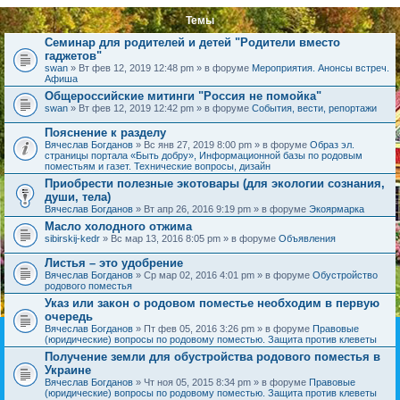
Темы
Семинар для родителей и детей "Родители вместо
гаджетов"
swan
» Вт фев 12, 2019 12:48 pm » в форуме
Мероприятия. Анонсы встреч.
Афиша
Общероссийские митинги "Россия не помойка"
swan
» Вт фев 12, 2019 12:42 pm » в форуме
События, вести, репортажи
Пояснение к разделу
Вячеслав Богданов
» Вс янв 27, 2019 8:00 pm » в форуме
Образ эл.
страницы портала «Быть добру», Информационной базы по родовым
поместьям и газет. Технические вопросы, дизайн
Приобрести полезные экотовары (для экологии сознания,
души, тела)
Вячеслав Богданов
» Вт апр 26, 2016 9:19 pm » в форуме
Экоярмарка
Масло холодного отжима
sibirskij-kedr
» Вс мар 13, 2016 8:05 pm » в форуме
Объявления
Листья – это удобрение
Вячеслав Богданов
» Ср мар 02, 2016 4:01 pm » в форуме
Обустройство
родового поместья
Указ или закон о родовом поместье необходим в первую
очередь
Вячеслав Богданов
» Пт фев 05, 2016 3:26 pm » в форуме
Правовые
(юридические) вопросы по родовому поместью. Защита против клеветы
Получение земли для обустройства родового поместья в
Украине
Вячеслав Богданов
» Чт ноя 05, 2015 8:34 pm » в форуме
Правовые
(юридические) вопросы по родовому поместью. Защита против клеветы