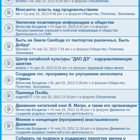
fiordina
» Вс апр 14, 2013 9:28 am » в форуме
Объявления
е
е
н
м
Монсанто: власть над продовольствием
и
а
я
ink
» Ср апр 10, 2013 9:46 pm » в форуме
Общество. Политика. Экономика
с
о
Увеличим позитивную информацию в обществе
д
е
Вячеслав Богданов
» Пт мар 01, 2013 9:25 am » в форуме
р
Распространение хорошей и полезной информации в обществе.
ж
Деятельность со СМИ
и
Быть на Земле Свободе от паспортов различных, Быть
т
Добру!
о
п
Евгения
» Чт янв 10, 2013 7:34 am » в форуме
Общество. Политика.
р
Экономика
о
Центр китайской культуры "ДАО ДЭ" - оздоравливающие
с
занятия
.
amaria
» Чт дек 20, 2012 9:19 am » в форуме
Здоровый образ жизни
Создадим гос. программу по улучшению интеллекта
страны
Вячеслав Богданов
» Вс дек 02, 2012 5:28 pm » в форуме
Общество.
Политика. Экономика
Пшеница Полба.
eugen0077
» Вт ноя 20, 2012 12:33 pm » в форуме
Объявления
Движение читателей книг В. Мегре, а также его организации
Вячеслав Богданов
» Чт ноя 15, 2012 11:40 pm » в форуме
Движение по
созданию родовых поместий и его деятельность
Мнение о концепции (программе) анастасиевского
Движения
Вячеслав Богданов
» Чт ноя 15, 2012 11:24 pm » в форуме
Движение по
созданию родовых поместий и его деятельность
Собирать ли подписи в поддержку принятия закона о