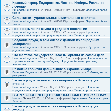
Красный перец. Подорожник. Чеснок. Имбирь. Реальное
лечение
Вячеслав Богданов
» Вт июн 30, 2015 8:44 pm » в форуме
Здоровый образ
жизни
Соль жизни - удивительные целительные свойства
Вячеслав Богданов
» Вт июн 30, 2015 8:43 pm » в форуме
Здоровый образ
жизни
Про оформление земли в родовом поселении
Вячеслав Богданов
» Вс июн 07, 2015 9:22 pm » в форуме
Правовые
(юридические) вопросы по родовому поместью. Защита против клеветы
Создание пруда, в том числе с дамбой из природных
материалов
Вячеслав Богданов
» Вс май 24, 2015 9:59 pm » в форуме
Обустройство
родового поместья
Что же такое государство, власть, органы на самом деле
Вячеслав Богданов
» Сб фев 07, 2015 11:51 am » в форуме
Народовластие.
Территориальные громады (общины). Народная (некоммерческая)
экономика
Развитие событий дальнейших в Украине и мире
Вячеслав Богданов
» Чт янв 15, 2015 11:02 pm » в форуме
События, вести,
репортажи
Закон о родовом поместье - поправка в Конституцию
страны
Вячеслав Богданов
» Сб фев 08, 2014 3:50 pm » в форуме
Правовые
(юридические) вопросы по родовому поместью. Защита против клеветы
ВСТРЕЧА ПОСЕЛЕНЦЕВ РОДОВЫХ ПОМЕСТИЙ 25 ЯНВАРЯ
Игорь
» Пт янв 17, 2014 12:30 am » в форуме
Мероприятия. Анонсы встреч.
Афиша
Закон о родовом поместье - поправка в Конституцию
страны