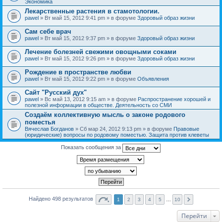
Экономика
Лекарственные растения в стамотологии.
pawel
» Вт май 15, 2012 9:41 pm » в форуме
Здоровый образ жизни
Сам себе врач
pawel
» Вт май 15, 2012 9:37 pm » в форуме
Здоровый образ жизни
Лечение болезней свежими овощными соками
pawel
» Вт май 15, 2012 9:26 pm » в форуме
Здоровый образ жизни
Рождение в пространстве любви
pawel
» Вт май 15, 2012 9:22 pm » в форуме
Объявления
Сайт "Русский дух"
pawel
» Вс май 13, 2012 9:15 am » в форуме
Распространение хорошей и
полезной информации в обществе. Деятельность со СМИ
Создаём коллективную мысль о законе родового
поместья
Вячеслав Богданов
» Сб мар 24, 2012 9:13 pm » в форуме
Правовые
(юридические) вопросы по родовому поместью. Защита против клеветы
Показать сообщения за
Найдено 498 результатов
1
2
3
4
5
…
10
Перейти