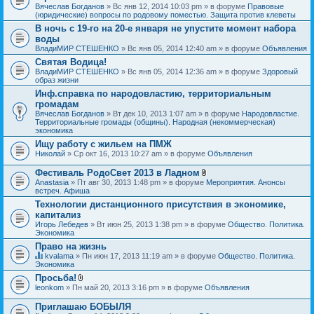
Вячеслав Богданов
» Вс янв 12, 2014 10:03 pm » в форуме
Правовые
(юридические) вопросы по родовому поместью. Защита против клеветы
В ночь с 19-го на 20-е января не упустите момент набора
воды
ВладиМИР СТЕШЕНКО
» Вс янв 05, 2014 12:40 am » в форуме
Объявления
Святая Водица!
ВладиМИР СТЕШЕНКО
» Вс янв 05, 2014 12:36 am » в форуме
Здоровый
образ жизни
Инф.справка по народовластию, территориальным
громадам
Вячеслав Богданов
» Вт дек 10, 2013 1:07 am » в форуме
Народовластие.
Территориальные громады (общины). Народная (некоммерческая)
экономика
Ищу работу с жильем на ПМЖ
Николай
» Ср окт 16, 2013 10:27 am » в форуме
Объявления
Фестиваль РодоСвет 2013 в Ладном
В
Anastasia
» Пт авг 30, 2013 1:48 pm » в форуме
Мероприятия. Анонсы
л
встреч. Афиша
о
Технологии дистанционного присутствия в экономике,
ж
капитализ
е
н
Игорь Лебедев
» Вт июн 25, 2013 1:38 pm » в форуме
Общество. Политика.
и
Экономика
я
Право на жизнь
kvalama
» Пн июн 17, 2013 11:19 am » в форуме
Общество. Политика.
Д
Экономика
а
Просьба!
н
В
leonkom
» Пн май 20, 2013 3:16 pm » в форуме
Объявления
н
л
а
о
я
Приглашаю БОБЫЛЯ
ж
т