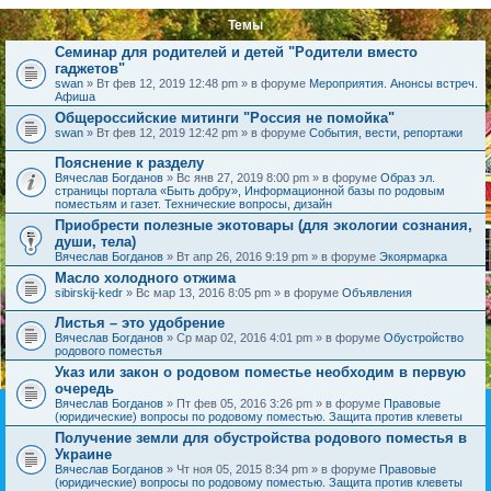
Темы
Семинар для родителей и детей "Родители вместо
гаджетов"
swan
» Вт фев 12, 2019 12:48 pm » в форуме
Мероприятия. Анонсы встреч.
Афиша
Общероссийские митинги "Россия не помойка"
swan
» Вт фев 12, 2019 12:42 pm » в форуме
События, вести, репортажи
Пояснение к разделу
Вячеслав Богданов
» Вс янв 27, 2019 8:00 pm » в форуме
Образ эл.
страницы портала «Быть добру», Информационной базы по родовым
поместьям и газет. Технические вопросы, дизайн
Приобрести полезные экотовары (для экологии сознания,
души, тела)
Вячеслав Богданов
» Вт апр 26, 2016 9:19 pm » в форуме
Экоярмарка
Масло холодного отжима
sibirskij-kedr
» Вс мар 13, 2016 8:05 pm » в форуме
Объявления
Листья – это удобрение
Вячеслав Богданов
» Ср мар 02, 2016 4:01 pm » в форуме
Обустройство
родового поместья
Указ или закон о родовом поместье необходим в первую
очередь
Вячеслав Богданов
» Пт фев 05, 2016 3:26 pm » в форуме
Правовые
(юридические) вопросы по родовому поместью. Защита против клеветы
Получение земли для обустройства родового поместья в
Украине
Вячеслав Богданов
» Чт ноя 05, 2015 8:34 pm » в форуме
Правовые
(юридические) вопросы по родовому поместью. Защита против клеветы