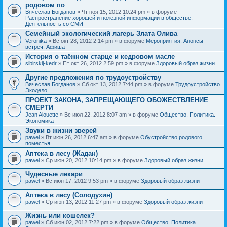
родовом по
Вячеслав Богданов
» Чт ноя 15, 2012 10:24 pm » в форуме
Распространение хорошей и полезной информации в обществе.
Деятельность со СМИ
Семейный экологический лагерь Злата Олива
Veronika
» Вс окт 28, 2012 2:14 pm » в форуме
Мероприятия. Анонсы
встреч. Афиша
История о таёжном старце и кедровом масле
sibirskij-kedr
» Пт окт 26, 2012 2:59 pm » в форуме
Здоровый образ жизни
Другие предложения по трудоустройству
Вячеслав Богданов
» Сб окт 13, 2012 7:44 pm » в форуме
Трудоустройство.
Экодело
ПРОЕКТ ЗАКОНА, ЗАПРЕЩАЮЩЕГО ОБОЖЕСТВЛЕНИЕ
СМЕРТИ
Jean Alouette
» Вс июл 22, 2012 8:07 am » в форуме
Общество. Политика.
Экономика
Звуки в жизни зверей
pawel
» Вт июн 26, 2012 6:47 am » в форуме
Обустройство родового
поместья
Аптека в лесу (Жадан)
pawel
» Ср июн 20, 2012 10:14 pm » в форуме
Здоровый образ жизни
Чудесные лекари
pawel
» Вс июн 17, 2012 9:53 pm » в форуме
Здоровый образ жизни
Аптека в лесу (Солодухин)
pawel
» Ср июн 13, 2012 11:27 pm » в форуме
Здоровый образ жизни
Жизнь или кошелек?
pawel
» Сб июн 02, 2012 7:22 pm » в форуме
Общество. Политика.