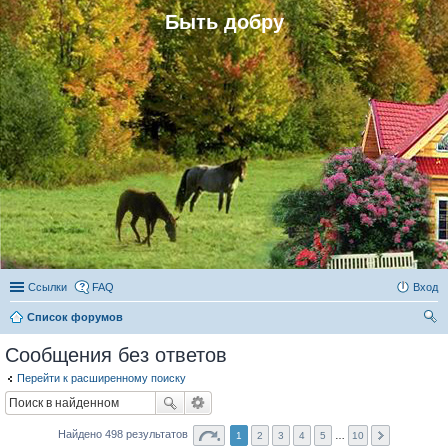
Быть добру
Ссылки
FAQ
Вход
Список форумов
ои
Сообщения без ответов
ск
Перейти к расширенному поиску
Найдено 498 результатов
1
2
3
4
5
…
10