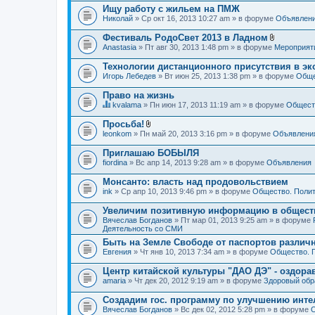
Ищу работу с жильем на ПМЖ
Николай
» Ср окт 16, 2013 10:27 am » в форуме
Объявлен
Фестиваль РодоСвет 2013 в Ладном
В
Anastasia
» Пт авг 30, 2013 1:48 pm » в форуме
Мероприят
л
о
Технологии дистанционного присутствия в эк
ж
Игорь Лебедев
» Вт июн 25, 2013 1:38 pm » в форуме
Обще
е
н
Право на жизнь
и
я
kvalama
» Пн июн 17, 2013 11:19 am » в форуме
Обществ
Д
а
Просьба!
н
В
leonkom
» Пн май 20, 2013 3:16 pm » в форуме
Объявлени
н
л
а
о
Приглашаю БОБЫЛЯ
я
ж
fiordina
т
» Вс апр 14, 2013 9:28 am » в форуме
Объявления
е
е
н
м
Монсанто: власть над продовольствием
и
а
я
ink
» Ср апр 10, 2013 9:46 pm » в форуме
Общество. Полит
с
о
Увеличим позитивную информацию в общест
д
Вячеслав Богданов
» Пт мар 01, 2013 9:25 am » в форуме
е
Деятельность со СМИ
р
ж
Быть на Земле Свободе от паспортов различ
и
Евгения
» Чт янв 10, 2013 7:34 am » в форуме
Общество. 
т
о
Центр китайской культуры "ДАО ДЭ" - оздор
п
amaria
р
» Чт дек 20, 2012 9:19 am » в форуме
Здоровый обр
о
с
Создадим гос. программу по улучшению инте
.
Вячеслав Богданов
» Вс дек 02, 2012 5:28 pm » в форуме
О