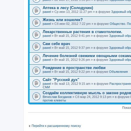
Аптека в лесу (Солодухин)
pawel
» Ср июн 13, 2012 11:27 pm » в форуме
Здоровый об
Жизнь или кошелек?
pawel
» Сб июн 02, 2012 7:22 pm » в форуме
Общество. По
Лекарственные растения в стамотологии.
pawel
» Вт май 15, 2012 9:41 pm » в форуме
Здоровый обр
Сам себе врач
pawel
» Вт май 15, 2012 9:37 pm » в форуме
Здоровый обр
Лечение болезней свежими овощными сокам
pawel
» Вт май 15, 2012 9:26 pm » в форуме
Здоровый обр
Рождение в пространстве любви
pawel
» Вт май 15, 2012 9:22 pm » в форуме
Объявления
Сайт "Русский дух"
pawel
» Вс май 13, 2012 9:15 am » в форуме
Распростране
СМИ
Создаём коллективную мысль о законе родов
Вячеслав Богданов
» Сб мар 24, 2012 9:13 pm » в форуме
против клеветы
Показ
Перейти к расширенному поиску