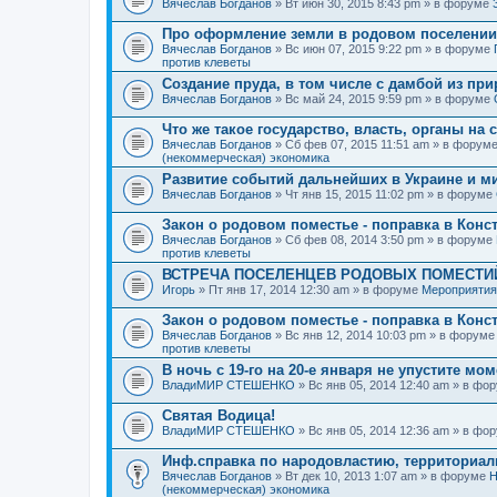
Вячеслав Богданов
» Вт июн 30, 2015 8:43 pm » в форуме
Про оформление земли в родовом поселении
Вячеслав Богданов
» Вс июн 07, 2015 9:22 pm » в форуме
против клеветы
Создание пруда, в том числе с дамбой из пр
Вячеслав Богданов
» Вс май 24, 2015 9:59 pm » в форуме
Что же такое государство, власть, органы на
Вячеслав Богданов
» Сб фев 07, 2015 11:51 am » в форум
(некоммерческая) экономика
Развитие событий дальнейших в Украине и м
Вячеслав Богданов
» Чт янв 15, 2015 11:02 pm » в форуме
Закон о родовом поместье - поправка в Конс
Вячеслав Богданов
» Сб фев 08, 2014 3:50 pm » в форуме
против клеветы
ВСТРЕЧА ПОСЕЛЕНЦЕВ РОДОВЫХ ПОМЕСТИЙ
Игорь
» Пт янв 17, 2014 12:30 am » в форуме
Мероприятия
Закон о родовом поместье - поправка в Конс
Вячеслав Богданов
» Вс янв 12, 2014 10:03 pm » в форум
против клеветы
В ночь с 19-го на 20-е января не упустите мо
ВладиМИР СТЕШЕНКО
» Вс янв 05, 2014 12:40 am » в фо
Святая Водица!
ВладиМИР СТЕШЕНКО
» Вс янв 05, 2014 12:36 am » в фо
Инф.справка по народовластию, территориа
Вячеслав Богданов
» Вт дек 10, 2013 1:07 am » в форуме
Н
(некоммерческая) экономика