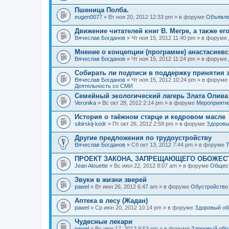
Пшеница Полба.
eugen0077
» Вт ноя 20, 2012 12:33 pm » в форуме
Объявле
Движение читателей книг В. Мегре, а также ег
Вячеслав Богданов
» Чт ноя 15, 2012 11:40 pm » в форуме
Мнение о концепции (программе) анастасиев
Вячеслав Богданов
» Чт ноя 15, 2012 11:24 pm » в форуме
Собирать ли подписи в поддержку принятия 
Вячеслав Богданов
» Чт ноя 15, 2012 10:24 pm » в форуме
Деятельность со СМИ
Семейный экологический лагерь Злата Олива
Veronika
» Вс окт 28, 2012 2:14 pm » в форуме
Мероприяти
История о таёжном старце и кедровом масле
sibirskij-kedr
» Пт окт 26, 2012 2:59 pm » в форуме
Здоровы
Другие предложения по трудоустройству
Вячеслав Богданов
» Сб окт 13, 2012 7:44 pm » в форуме
Т
ПРОЕКТ ЗАКОНА, ЗАПРЕЩАЮЩЕГО ОБОЖЕС
Jean Alouette
» Вс июл 22, 2012 8:07 am » в форуме
Общест
Звуки в жизни зверей
pawel
» Вт июн 26, 2012 6:47 am » в форуме
Обустройство
Аптека в лесу (Жадан)
pawel
» Ср июн 20, 2012 10:14 pm » в форуме
Здоровый об
Чудесные лекари
pawel
» Вс июн 17, 2012 9:53 pm » в форуме
Здоровый обр