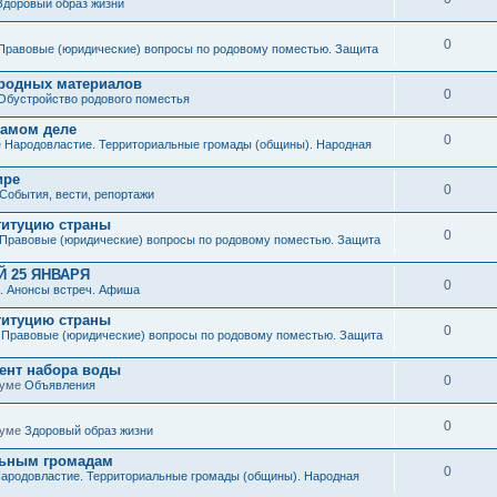
Здоровый образ жизни
0
Правовые (юридические) вопросы по родовому поместью. Защита
иродных материалов
0
Обустройство родового поместья
 самом деле
0
е
Народовластие. Территориальные громады (общины). Народная
ире
0
События, вести, репортажи
титуцию страны
0
Правовые (юридические) вопросы по родовому поместью. Защита
 25 ЯНВАРЯ
0
. Анонсы встреч. Афиша
титуцию страны
0
е
Правовые (юридические) вопросы по родовому поместью. Защита
мент набора воды
0
руме
Объявления
0
руме
Здоровый образ жизни
льным громадам
0
ародовластие. Территориальные громады (общины). Народная