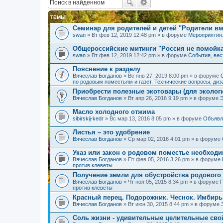
ТЕМЫ
Семинар для родителей и детей "Родители вм
swan
» Вт фев 12, 2019 12:48 pm » в форуме
Мероприятия
Общероссийские митинги "Россия не помойк
swan
» Вт фев 12, 2019 12:42 pm » в форуме
События, вес
Пояснение к разделу
Вячеслав Богданов
» Вс янв 27, 2019 8:00 pm » в форуме
по родовым поместьям и газет. Технические вопросы, диз
Приобрести полезные экотовары (для экологи
Вячеслав Богданов
» Вт апр 26, 2016 9:19 pm » в форуме
Масло холодного отжима
sibirskij-kedr
» Вс мар 13, 2016 8:05 pm » в форуме
Объявл
Листья – это удобрение
Вячеслав Богданов
» Ср мар 02, 2016 4:01 pm » в форуме
Указ или закон о родовом поместье необход
Вячеслав Богданов
» Пт фев 05, 2016 3:26 pm » в форуме
против клеветы
Получение земли для обустройства родового
Вячеслав Богданов
» Чт ноя 05, 2015 8:34 pm » в форуме
П
против клеветы
Красный перец. Подорожник. Чеснок. Имбирь
Вячеслав Богданов
» Вт июн 30, 2015 8:44 pm » в форуме
Соль жизни - удивительные целительные сво