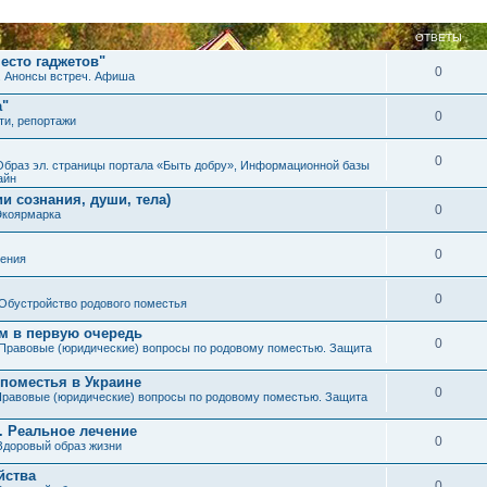
ОТВЕТЫ
есто гаджетов"
0
. Анонсы встреч. Афиша
а"
0
ти, репортажи
0
Образ эл. страницы портала «Быть добру», Информационной базы
айн
и сознания, души, тела)
0
Экоярмарка
0
ения
0
Обустройство родового поместья
им в первую очередь
0
Правовые (юридические) вопросы по родовому поместью. Защита
 поместья в Украине
0
равовые (юридические) вопросы по родовому поместью. Защита
. Реальное лечение
0
Здоровый образ жизни
йства
0