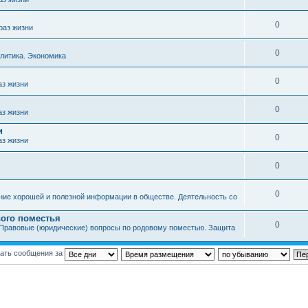
0
раз жизни
0
литика. Экономика
0
аз жизни
0
аз жизни
и
0
аз жизни
0
0
ние хорошей и полезной информации в обществе. Деятельность со
ого поместья
0
Правовые (юридические) вопросы по родовому поместью. Защита
ать сообщения за