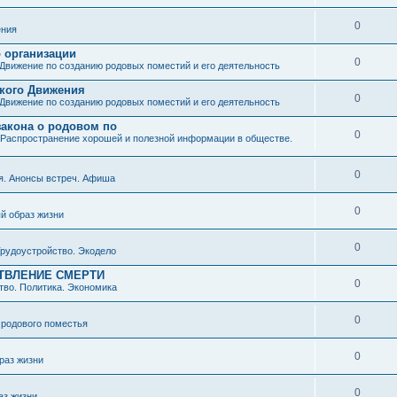
0
ния
о организации
0
Движение по созданию родовых поместий и его деятельность
ского Движения
0
Движение по созданию родовых поместий и его деятельность
закона о родовом по
0
Распространение хорошей и полезной информации в обществе.
0
я. Анонсы встреч. Афиша
0
й образ жизни
0
рудоустройство. Экодело
ТВЛЕНИЕ СМЕРТИ
0
во. Политика. Экономика
0
 родового поместья
0
раз жизни
0
аз жизни