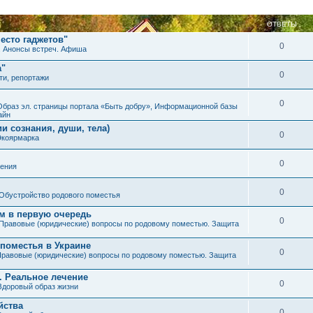
ОТВЕТЫ
есто гаджетов"
0
. Анонсы встреч. Афиша
а"
0
ти, репортажи
0
Образ эл. страницы портала «Быть добру», Информационной базы
айн
и сознания, души, тела)
0
Экоярмарка
0
ения
0
Обустройство родового поместья
им в первую очередь
0
Правовые (юридические) вопросы по родовому поместью. Защита
 поместья в Украине
0
равовые (юридические) вопросы по родовому поместью. Защита
. Реальное лечение
0
Здоровый образ жизни
йства
0