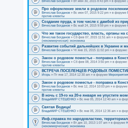
Вячеслав Богданов
» Вт июн 30, 2015 8:43 pm » в форуме
Про оформление земли в родовом поселении
Вячеслав Богданов
» Вс июн 07, 2015 9:22 pm » в форуме
против клеветы
Создание пруда, в том числе с дамбой из пр
Вячеслав Богданов
» Вс май 24, 2015 9:59 pm » в форуме
Что же такое государство, власть, органы на
Вячеслав Богданов
» Сб фев 07, 2015 11:51 am » в форум
(некоммерческая) экономика
Развитие событий дальнейших в Украине и м
Вячеслав Богданов
» Чт янв 15, 2015 11:02 pm » в форуме
Закон о родовом поместье - поправка в Конс
Вячеслав Богданов
» Сб фев 08, 2014 3:50 pm » в форуме
против клеветы
ВСТРЕЧА ПОСЕЛЕНЦЕВ РОДОВЫХ ПОМЕСТИЙ
Игорь
» Пт янв 17, 2014 12:30 am » в форуме
Мероприятия
Закон о родовом поместье - поправка в Конс
Вячеслав Богданов
» Вс янв 12, 2014 10:03 pm » в форум
против клеветы
В ночь с 19-го на 20-е января не упустите мо
ВладиМИР СТЕШЕНКО
» Вс янв 05, 2014 12:40 am » в фо
Святая Водица!
ВладиМИР СТЕШЕНКО
» Вс янв 05, 2014 12:36 am » в фо
Инф.справка по народовластию, территориа
Вячеслав Богданов
» Вт дек 10, 2013 1:07 am » в форуме
Н
(некоммерческая) экономика