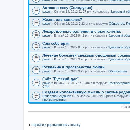
Аптека в лесу (Солодухин)
pawel
» Ср июн 13, 2012 11:27 pm » в форуме
Здоровый об
Жизнь или кошелек?
pawel
» Сб июн 02, 2012 7:22 pm » в форуме
Общество. По
Лекарственные растения в стамотологии.
pawel
» Вт май 15, 2012 9:41 pm » в форуме
Здоровый обр
Сам себе врач
pawel
» Вт май 15, 2012 9:37 pm » в форуме
Здоровый обр
Лечение болезней свежими овощными сокам
pawel
» Вт май 15, 2012 9:26 pm » в форуме
Здоровый обр
Рождение в пространстве любви
pawel
» Вт май 15, 2012 9:22 pm » в форуме
Объявления
Сайт "Русский дух"
pawel
» Вс май 13, 2012 9:15 am » в форуме
Распростране
СМИ
Создаём коллективную мысль о законе родов
Вячеслав Богданов
» Сб мар 24, 2012 9:13 pm » в форуме
против клеветы
Показ
Перейти к расширенному поиску