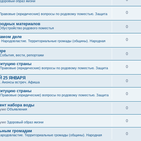
Здоровый образ жизни
0
Правовые (юридические) вопросы по родовому поместью. Защита
иродных материалов
0
Обустройство родового поместья
 самом деле
0
е
Народовластие. Территориальные громады (общины). Народная
ире
0
События, вести, репортажи
титуцию страны
0
Правовые (юридические) вопросы по родовому поместью. Защита
 25 ЯНВАРЯ
0
. Анонсы встреч. Афиша
титуцию страны
0
е
Правовые (юридические) вопросы по родовому поместью. Защита
мент набора воды
0
руме
Объявления
0
руме
Здоровый образ жизни
льным громадам
0
ародовластие. Территориальные громады (общины). Народная