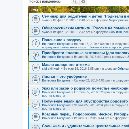
ТЕМЫ
Семинар для родителей и детей "Родители вм
swan
» Вт фев 12, 2019 12:48 pm » в форуме
Мероприятия
Общероссийские митинги "Россия не помойк
swan
» Вт фев 12, 2019 12:42 pm » в форуме
События, вес
Пояснение к разделу
Вячеслав Богданов
» Вс янв 27, 2019 8:00 pm » в форуме
по родовым поместьям и газет. Технические вопросы, диз
Приобрести полезные экотовары (для экологи
Вячеслав Богданов
» Вт апр 26, 2016 9:19 pm » в форуме
Масло холодного отжима
sibirskij-kedr
» Вс мар 13, 2016 8:05 pm » в форуме
Объявл
Листья – это удобрение
Вячеслав Богданов
» Ср мар 02, 2016 4:01 pm » в форуме
Указ или закон о родовом поместье необход
Вячеслав Богданов
» Пт фев 05, 2016 3:26 pm » в форуме
против клеветы
Получение земли для обустройства родового
Вячеслав Богданов
» Чт ноя 05, 2015 8:34 pm » в форуме
П
против клеветы
Красный перец. Подорожник. Чеснок. Имбирь
Вячеслав Богданов
» Вт июн 30, 2015 8:44 pm » в форуме
Соль жизни - удивительные целительные сво