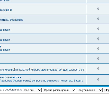
0
раз жизни
0
литика. Экономика
0
аз жизни
0
аз жизни
и
0
аз жизни
0
0
ние хорошей и полезной информации в обществе. Деятельность со
ого поместья
0
Правовые (юридические) вопросы по родовому поместью. Защита
ать сообщения за