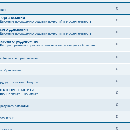
0
ния
о организации
0
Движение по созданию родовых поместий и его деятельность
ского Движения
0
Движение по созданию родовых поместий и его деятельность
закона о родовом по
0
Распространение хорошей и полезной информации в обществе.
0
я. Анонсы встреч. Афиша
0
й образ жизни
0
рудоустройство. Экодело
ТВЛЕНИЕ СМЕРТИ
0
во. Политика. Экономика
0
 родового поместья
0
раз жизни
0
аз жизни