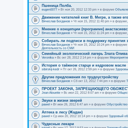
Пшеница Полба.
eugen0077
» Вт ноя 20, 2012 12:33 pm » в форуме
Объявле
Движение читателей книг В. Мегре, а также ег
Вячеслав Богданов
» Чт ноя 15, 2012 11:40 pm » в форуме
Мнение о концепции (программе) анастасиев
Вячеслав Богданов
» Чт ноя 15, 2012 11:24 pm » в форуме
Собирать ли подписи в поддержку принятия 
Вячеслав Богданов
» Чт ноя 15, 2012 10:24 pm » в форуме
Деятельность со СМИ
Семейный экологический лагерь Злата Олива
Veronika
» Вс окт 28, 2012 2:14 pm » в форуме
Мероприяти
История о таёжном старце и кедровом масле
sibirskij-kedr
» Пт окт 26, 2012 2:59 pm » в форуме
Здоровы
Другие предложения по трудоустройству
Вячеслав Богданов
» Сб окт 13, 2012 7:44 pm » в форуме
Т
ПРОЕКТ ЗАКОНА, ЗАПРЕЩАЮЩЕГО ОБОЖЕС
Jean Alouette
» Вс июл 22, 2012 8:07 am » в форуме
Общест
Звуки в жизни зверей
pawel
» Вт июн 26, 2012 6:47 am » в форуме
Обустройство
Аптека в лесу (Жадан)
pawel
» Ср июн 20, 2012 10:14 pm » в форуме
Здоровый об
Чудесные лекари
pawel
» Вс июн 17, 2012 9:53 pm » в форуме
Здоровый обр