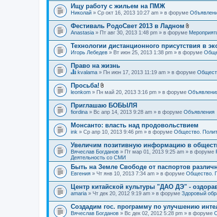
Ищу работу с жильем на ПМЖ
Николай
» Ср окт 16, 2013 10:27 am » в форуме
Объявлен
Фестиваль РодоСвет 2013 в Ладном
В
Anastasia
» Пт авг 30, 2013 1:48 pm » в форуме
Мероприят
л
о
Технологии дистанционного присутствия в эк
ж
Игорь Лебедев
» Вт июн 25, 2013 1:38 pm » в форуме
Обще
е
н
Право на жизнь
и
я
kvalama
» Пн июн 17, 2013 11:19 am » в форуме
Обществ
Д
а
Просьба!
н
В
leonkom
» Пн май 20, 2013 3:16 pm » в форуме
Объявлени
н
л
а
о
Приглашаю БОБЫЛЯ
я
ж
fiordina
т
» Вс апр 14, 2013 9:28 am » в форуме
Объявления
е
е
н
м
Монсанто: власть над продовольствием
и
а
я
ink
» Ср апр 10, 2013 9:46 pm » в форуме
Общество. Полит
с
о
Увеличим позитивную информацию в общест
д
Вячеслав Богданов
» Пт мар 01, 2013 9:25 am » в форуме
е
Деятельность со СМИ
р
ж
Быть на Земле Свободе от паспортов различ
и
Евгения
» Чт янв 10, 2013 7:34 am » в форуме
Общество. 
т
о
Центр китайской культуры "ДАО ДЭ" - оздор
п
amaria
р
» Чт дек 20, 2012 9:19 am » в форуме
Здоровый обр
о
с
Создадим гос. программу по улучшению инте
.
Вячеслав Богданов
» Вс дек 02, 2012 5:28 pm » в форуме
О