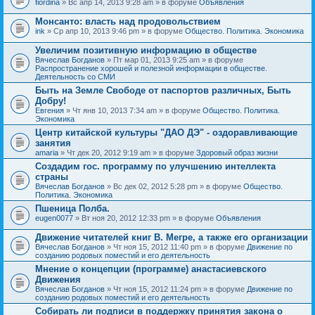
fiordina
» Вс апр 14, 2013 9:28 am » в форуме
Объявления
е
е
н
м
Монсанто: власть над продовольствием
и
а
я
ink
» Ср апр 10, 2013 9:46 pm » в форуме
Общество. Политика. Экономика
с
о
Увеличим позитивную информацию в обществе
д
е
Вячеслав Богданов
» Пт мар 01, 2013 9:25 am » в форуме
р
Распространение хорошей и полезной информации в обществе.
ж
Деятельность со СМИ
и
Быть на Земле Свободе от паспортов различных, Быть
т
Добру!
о
п
Евгения
» Чт янв 10, 2013 7:34 am » в форуме
Общество. Политика.
р
Экономика
о
Центр китайской культуры "ДАО ДЭ" - оздоравливающие
с
занятия
.
amaria
» Чт дек 20, 2012 9:19 am » в форуме
Здоровый образ жизни
Создадим гос. программу по улучшению интеллекта
страны
Вячеслав Богданов
» Вс дек 02, 2012 5:28 pm » в форуме
Общество.
Политика. Экономика
Пшеница Полба.
eugen0077
» Вт ноя 20, 2012 12:33 pm » в форуме
Объявления
Движение читателей книг В. Мегре, а также его организации
Вячеслав Богданов
» Чт ноя 15, 2012 11:40 pm » в форуме
Движение по
созданию родовых поместий и его деятельность
Мнение о концепции (программе) анастасиевского
Движения
Вячеслав Богданов
» Чт ноя 15, 2012 11:24 pm » в форуме
Движение по
созданию родовых поместий и его деятельность
Собирать ли подписи в поддержку принятия закона о