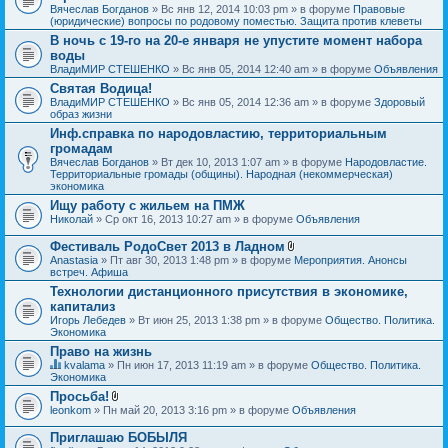
Вячеслав Богданов
» Вс янв 12, 2014 10:03 pm » в форуме
Правовые
(юридические) вопросы по родовому поместью. Защита против клеветы
В ночь с 19-го на 20-е января не упустите момент набора
воды
ВладиМИР СТЕШЕНКО
» Вс янв 05, 2014 12:40 am » в форуме
Объявления
Святая Водица!
ВладиМИР СТЕШЕНКО
» Вс янв 05, 2014 12:36 am » в форуме
Здоровый
образ жизни
Инф.справка по народовластию, территориальным
громадам
Вячеслав Богданов
» Вт дек 10, 2013 1:07 am » в форуме
Народовластие.
Территориальные громады (общины). Народная (некоммерческая)
экономика
Ищу работу с жильем на ПМЖ
Николай
» Ср окт 16, 2013 10:27 am » в форуме
Объявления
Фестиваль РодоСвет 2013 в Ладном
В
Anastasia
» Пт авг 30, 2013 1:48 pm » в форуме
Мероприятия. Анонсы
л
встреч. Афиша
о
Технологии дистанционного присутствия в экономике,
ж
капитализ
е
н
Игорь Лебедев
» Вт июн 25, 2013 1:38 pm » в форуме
Общество. Политика.
и
Экономика
я
Право на жизнь
kvalama
» Пн июн 17, 2013 11:19 am » в форуме
Общество. Политика.
Д
Экономика
а
Просьба!
н
В
leonkom
» Пн май 20, 2013 3:16 pm » в форуме
Объявления
н
л
а
о
я
Приглашаю БОБЫЛЯ
ж
т