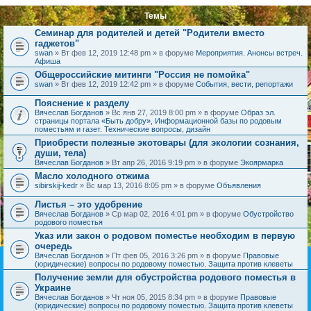
Темы
Семинар для родителей и детей "Родители вместо
гаджетов"
swan
» Вт фев 12, 2019 12:48 pm » в форуме
Мероприятия. Анонсы встреч.
Афиша
Общероссийские митинги "Россия не помойка"
swan
» Вт фев 12, 2019 12:42 pm » в форуме
События, вести, репортажи
Пояснение к разделу
Вячеслав Богданов
» Вс янв 27, 2019 8:00 pm » в форуме
Образ эл.
страницы портала «Быть добру», Информационной базы по родовым
поместьям и газет. Технические вопросы, дизайн
Приобрести полезные экотовары (для экологии сознания,
души, тела)
Вячеслав Богданов
» Вт апр 26, 2016 9:19 pm » в форуме
Экоярмарка
Масло холодного отжима
sibirskij-kedr
» Вс мар 13, 2016 8:05 pm » в форуме
Объявления
Листья – это удобрение
Вячеслав Богданов
» Ср мар 02, 2016 4:01 pm » в форуме
Обустройство
родового поместья
Указ или закон о родовом поместье необходим в первую
очередь
Вячеслав Богданов
» Пт фев 05, 2016 3:26 pm » в форуме
Правовые
(юридические) вопросы по родовому поместью. Защита против клеветы
Получение земли для обустройства родового поместья в
Украине
Вячеслав Богданов
» Чт ноя 05, 2015 8:34 pm » в форуме
Правовые
(юридические) вопросы по родовому поместью. Защита против клеветы