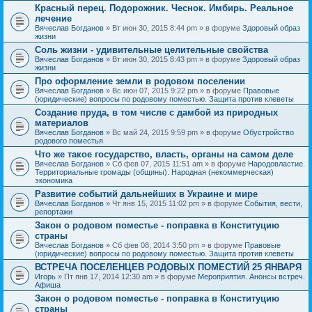
Красный перец. Подорожник. Чеснок. Имбирь. Реальное
лечение
Вячеслав Богданов
» Вт июн 30, 2015 8:44 pm » в форуме
Здоровый образ
жизни
Соль жизни - удивительные целительные свойства
Вячеслав Богданов
» Вт июн 30, 2015 8:43 pm » в форуме
Здоровый образ
жизни
Про оформление земли в родовом поселении
Вячеслав Богданов
» Вс июн 07, 2015 9:22 pm » в форуме
Правовые
(юридические) вопросы по родовому поместью. Защита против клеветы
Создание пруда, в том числе с дамбой из природных
материалов
Вячеслав Богданов
» Вс май 24, 2015 9:59 pm » в форуме
Обустройство
родового поместья
Что же такое государство, власть, органы на самом деле
Вячеслав Богданов
» Сб фев 07, 2015 11:51 am » в форуме
Народовластие.
Территориальные громады (общины). Народная (некоммерческая)
экономика
Развитие событий дальнейших в Украине и мире
Вячеслав Богданов
» Чт янв 15, 2015 11:02 pm » в форуме
События, вести,
репортажи
Закон о родовом поместье - поправка в Конституцию
страны
Вячеслав Богданов
» Сб фев 08, 2014 3:50 pm » в форуме
Правовые
(юридические) вопросы по родовому поместью. Защита против клеветы
ВСТРЕЧА ПОСЕЛЕНЦЕВ РОДОВЫХ ПОМЕСТИЙ 25 ЯНВАРЯ
Игорь
» Пт янв 17, 2014 12:30 am » в форуме
Мероприятия. Анонсы встреч.
Афиша
Закон о родовом поместье - поправка в Конституцию
страны