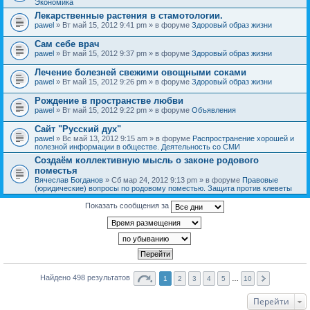
Экономика
Лекарственные растения в стамотологии.
pawel
» Вт май 15, 2012 9:41 pm » в форуме
Здоровый образ жизни
Сам себе врач
pawel
» Вт май 15, 2012 9:37 pm » в форуме
Здоровый образ жизни
Лечение болезней свежими овощными соками
pawel
» Вт май 15, 2012 9:26 pm » в форуме
Здоровый образ жизни
Рождение в пространстве любви
pawel
» Вт май 15, 2012 9:22 pm » в форуме
Объявления
Сайт "Русский дух"
pawel
» Вс май 13, 2012 9:15 am » в форуме
Распространение хорошей и
полезной информации в обществе. Деятельность со СМИ
Создаём коллективную мысль о законе родового
поместья
Вячеслав Богданов
» Сб мар 24, 2012 9:13 pm » в форуме
Правовые
(юридические) вопросы по родовому поместью. Защита против клеветы
Показать сообщения за
Найдено 498 результатов
1
2
3
4
5
…
10
Перейти