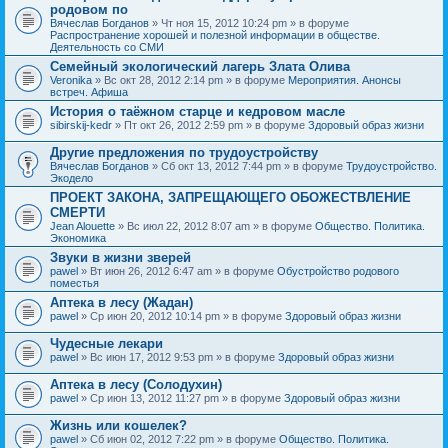
родовом по
Вячеслав Богданов
» Чт ноя 15, 2012 10:24 pm » в форуме
Распространение хорошей и полезной информации в обществе.
Деятельность со СМИ
Семейный экологический лагерь Злата Олива
Veronika
» Вс окт 28, 2012 2:14 pm » в форуме
Мероприятия. Анонсы
встреч. Афиша
История о таёжном старце и кедровом масле
sibirskij-kedr
» Пт окт 26, 2012 2:59 pm » в форуме
Здоровый образ жизни
Другие предложения по трудоустройству
Вячеслав Богданов
» Сб окт 13, 2012 7:44 pm » в форуме
Трудоустройство.
Экодело
ПРОЕКТ ЗАКОНА, ЗАПРЕЩАЮЩЕГО ОБОЖЕСТВЛЕНИЕ
СМЕРТИ
Jean Alouette
» Вс июл 22, 2012 8:07 am » в форуме
Общество. Политика.
Экономика
Звуки в жизни зверей
pawel
» Вт июн 26, 2012 6:47 am » в форуме
Обустройство родового
поместья
Аптека в лесу (Жадан)
pawel
» Ср июн 20, 2012 10:14 pm » в форуме
Здоровый образ жизни
Чудесные лекари
pawel
» Вс июн 17, 2012 9:53 pm » в форуме
Здоровый образ жизни
Аптека в лесу (Солодухин)
pawel
» Ср июн 13, 2012 11:27 pm » в форуме
Здоровый образ жизни
Жизнь или кошелек?
pawel
» Сб июн 02, 2012 7:22 pm » в форуме
Общество. Политика.