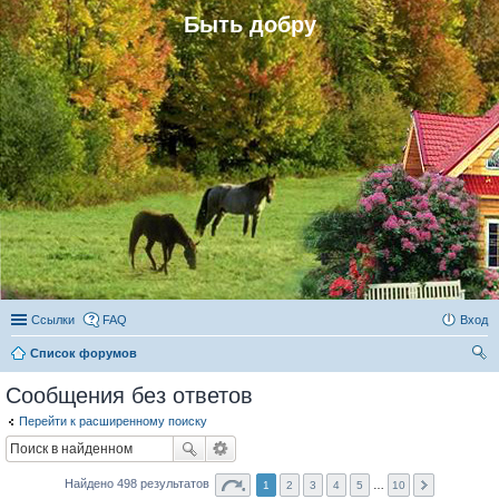
Быть добру
Ссылки
FAQ
Вход
Список форумов
ои
Сообщения без ответов
ск
Перейти к расширенному поиску
Найдено 498 результатов
1
2
3
4
5
…
10