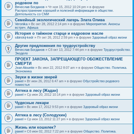
родовом по
Вячеслав Богданов
» Чт ноя 15, 2012 10:24 pm » в форуме
Распространение хорошей и полезной информации в обществе.
Деятельность со СМИ
Семейный экологический лагерь Злата Олива
Veronika
» Вс окт 28, 2012 2:14 pm » в форуме
Мероприятия. Анонсы
встреч. Афиша
История о таёжном старце и кедровом масле
sibirskij-kedr
» Пт окт 26, 2012 2:59 pm » в форуме
Здоровый образ жизни
Другие предложения по трудоустройству
Вячеслав Богданов
» Сб окт 13, 2012 7:44 pm » в форуме
Трудоустройство.
Экодело
ПРОЕКТ ЗАКОНА, ЗАПРЕЩАЮЩЕГО ОБОЖЕСТВЛЕНИЕ
СМЕРТИ
Jean Alouette
» Вс июл 22, 2012 8:07 am » в форуме
Общество. Политика.
Экономика
Звуки в жизни зверей
pawel
» Вт июн 26, 2012 6:47 am » в форуме
Обустройство родового
поместья
Аптека в лесу (Жадан)
pawel
» Ср июн 20, 2012 10:14 pm » в форуме
Здоровый образ жизни
Чудесные лекари
pawel
» Вс июн 17, 2012 9:53 pm » в форуме
Здоровый образ жизни
Аптека в лесу (Солодухин)
pawel
» Ср июн 13, 2012 11:27 pm » в форуме
Здоровый образ жизни
Жизнь или кошелек?
pawel
» Сб июн 02, 2012 7:22 pm » в форуме
Общество. Политика.