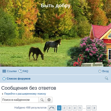
Быть добру
Ссылки
FAQ
Вход
Список форумов
ои
Сообщения без ответов
ск
Перейти к расширенному поиску
Найдено 498 результатов
1
2
3
4
5
…
10