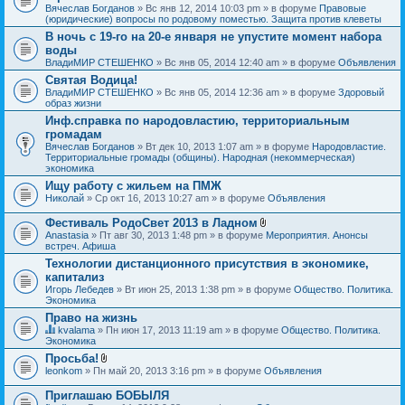
Вячеслав Богданов
» Вс янв 12, 2014 10:03 pm » в форуме
Правовые
(юридические) вопросы по родовому поместью. Защита против клеветы
В ночь с 19-го на 20-е января не упустите момент набора
воды
ВладиМИР СТЕШЕНКО
» Вс янв 05, 2014 12:40 am » в форуме
Объявления
Святая Водица!
ВладиМИР СТЕШЕНКО
» Вс янв 05, 2014 12:36 am » в форуме
Здоровый
образ жизни
Инф.справка по народовластию, территориальным
громадам
Вячеслав Богданов
» Вт дек 10, 2013 1:07 am » в форуме
Народовластие.
Территориальные громады (общины). Народная (некоммерческая)
экономика
Ищу работу с жильем на ПМЖ
Николай
» Ср окт 16, 2013 10:27 am » в форуме
Объявления
Фестиваль РодоСвет 2013 в Ладном
В
Anastasia
» Пт авг 30, 2013 1:48 pm » в форуме
Мероприятия. Анонсы
л
встреч. Афиша
о
Технологии дистанционного присутствия в экономике,
ж
капитализ
е
н
Игорь Лебедев
» Вт июн 25, 2013 1:38 pm » в форуме
Общество. Политика.
и
Экономика
я
Право на жизнь
kvalama
» Пн июн 17, 2013 11:19 am » в форуме
Общество. Политика.
Д
Экономика
а
Просьба!
н
В
leonkom
» Пн май 20, 2013 3:16 pm » в форуме
Объявления
н
л
а
о
я
Приглашаю БОБЫЛЯ
ж
т