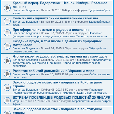
Красный перец. Подорожник. Чеснок. Имбирь. Реальное
лечение
Вячеслав Богданов
» Вт июн 30, 2015 8:44 pm » в форуме
Здоровый образ
жизни
Соль жизни - удивительные целительные свойства
Вячеслав Богданов
» Вт июн 30, 2015 8:43 pm » в форуме
Здоровый образ
жизни
Про оформление земли в родовом поселении
Вячеслав Богданов
» Вс июн 07, 2015 9:22 pm » в форуме
Правовые
(юридические) вопросы по родовому поместью. Защита против клеветы
Создание пруда, в том числе с дамбой из природных
материалов
Вячеслав Богданов
» Вс май 24, 2015 9:59 pm » в форуме
Обустройство
родового поместья
Что же такое государство, власть, органы на самом деле
Вячеслав Богданов
» Сб фев 07, 2015 11:51 am » в форуме
Народовластие.
Территориальные громады (общины). Народная (некоммерческая)
экономика
Развитие событий дальнейших в Украине и мире
Вячеслав Богданов
» Чт янв 15, 2015 11:02 pm » в форуме
События, вести,
репортажи
Закон о родовом поместье - поправка в Конституцию
страны
Вячеслав Богданов
» Сб фев 08, 2014 3:50 pm » в форуме
Правовые
(юридические) вопросы по родовому поместью. Защита против клеветы
ВСТРЕЧА ПОСЕЛЕНЦЕВ РОДОВЫХ ПОМЕСТИЙ 25 ЯНВАРЯ
Игорь
» Пт янв 17, 2014 12:30 am » в форуме
Мероприятия. Анонсы встреч.
Афиша
Закон о родовом поместье - поправка в Конституцию
страны