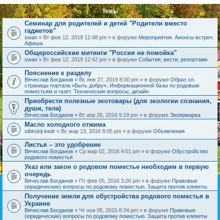
Темы
Семинар для родителей и детей "Родители вместо
гаджетов"
swan
» Вт фев 12, 2019 12:48 pm » в форуме
Мероприятия. Анонсы встреч.
Афиша
Общероссийские митинги "Россия не помойка"
swan
» Вт фев 12, 2019 12:42 pm » в форуме
События, вести, репортажи
Пояснение к разделу
Вячеслав Богданов
» Вс янв 27, 2019 8:00 pm » в форуме
Образ эл.
страницы портала «Быть добру», Информационной базы по родовым
поместьям и газет. Технические вопросы, дизайн
Приобрести полезные экотовары (для экологии сознания,
души, тела)
Вячеслав Богданов
» Вт апр 26, 2016 9:19 pm » в форуме
Экоярмарка
Масло холодного отжима
sibirskij-kedr
» Вс мар 13, 2016 8:05 pm » в форуме
Объявления
Листья – это удобрение
Вячеслав Богданов
» Ср мар 02, 2016 4:01 pm » в форуме
Обустройство
родового поместья
Указ или закон о родовом поместье необходим в первую
очередь
Вячеслав Богданов
» Пт фев 05, 2016 3:26 pm » в форуме
Правовые
(юридические) вопросы по родовому поместью. Защита против клеветы
Получение земли для обустройства родового поместья в
Украине
Вячеслав Богданов
» Чт ноя 05, 2015 8:34 pm » в форуме
Правовые
(юридические) вопросы по родовому поместью. Защита против клеветы