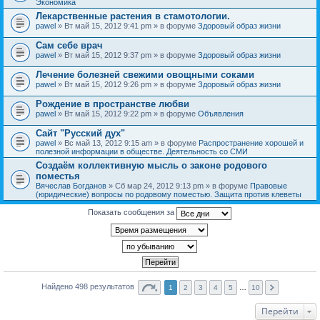
Экономика
Лекарственные растения в стамотологии.
pawel
» Вт май 15, 2012 9:41 pm » в форуме
Здоровый образ жизни
Сам себе врач
pawel
» Вт май 15, 2012 9:37 pm » в форуме
Здоровый образ жизни
Лечение болезней свежими овощными соками
pawel
» Вт май 15, 2012 9:26 pm » в форуме
Здоровый образ жизни
Рождение в пространстве любви
pawel
» Вт май 15, 2012 9:22 pm » в форуме
Объявления
Сайт "Русский дух"
pawel
» Вс май 13, 2012 9:15 am » в форуме
Распространение хорошей и
полезной информации в обществе. Деятельность со СМИ
Создаём коллективную мысль о законе родового
поместья
Вячеслав Богданов
» Сб мар 24, 2012 9:13 pm » в форуме
Правовые
(юридические) вопросы по родовому поместью. Защита против клеветы
Показать сообщения за
Найдено 498 результатов
1
2
3
4
5
…
10
Перейти