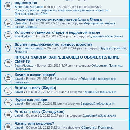
родовом по
Вячеслав Богданов
» Чт ноя 15, 2012 10:24 pm » в форуме
Распространение хорошей и полезной информации в обществе.
Деятельность со СМИ
Семейный экологический лагерь Злата Олива
Veronika
» Вс окт 28, 2012 2:14 pm » в форуме
Мероприятия. Анонсы
встреч. Афиша
История о таёжном старце и кедровом масле
sibirskij-kedr
» Пт окт 26, 2012 2:59 pm » в форуме
Здоровый образ жизни
Другие предложения по трудоустройству
Вячеслав Богданов
» Сб окт 13, 2012 7:44 pm » в форуме
Трудоустройство.
Экодело
ПРОЕКТ ЗАКОНА, ЗАПРЕЩАЮЩЕГО ОБОЖЕСТВЛЕНИЕ
СМЕРТИ
Jean Alouette
» Вс июл 22, 2012 8:07 am » в форуме
Общество. Политика.
Экономика
Звуки в жизни зверей
pawel
» Вт июн 26, 2012 6:47 am » в форуме
Обустройство родового
поместья
Аптека в лесу (Жадан)
pawel
» Ср июн 20, 2012 10:14 pm » в форуме
Здоровый образ жизни
Чудесные лекари
pawel
» Вс июн 17, 2012 9:53 pm » в форуме
Здоровый образ жизни
Аптека в лесу (Солодухин)
pawel
» Ср июн 13, 2012 11:27 pm » в форуме
Здоровый образ жизни
Жизнь или кошелек?
pawel
» Сб июн 02, 2012 7:22 pm » в форуме
Общество. Политика.