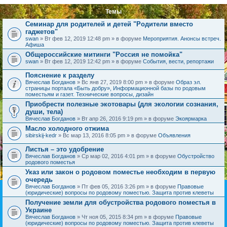
Темы
Семинар для родителей и детей "Родители вместо
гаджетов"
swan
» Вт фев 12, 2019 12:48 pm » в форуме
Мероприятия. Анонсы встреч.
Афиша
Общероссийские митинги "Россия не помойка"
swan
» Вт фев 12, 2019 12:42 pm » в форуме
События, вести, репортажи
Пояснение к разделу
Вячеслав Богданов
» Вс янв 27, 2019 8:00 pm » в форуме
Образ эл.
страницы портала «Быть добру», Информационной базы по родовым
поместьям и газет. Технические вопросы, дизайн
Приобрести полезные экотовары (для экологии сознания,
души, тела)
Вячеслав Богданов
» Вт апр 26, 2016 9:19 pm » в форуме
Экоярмарка
Масло холодного отжима
sibirskij-kedr
» Вс мар 13, 2016 8:05 pm » в форуме
Объявления
Листья – это удобрение
Вячеслав Богданов
» Ср мар 02, 2016 4:01 pm » в форуме
Обустройство
родового поместья
Указ или закон о родовом поместье необходим в первую
очередь
Вячеслав Богданов
» Пт фев 05, 2016 3:26 pm » в форуме
Правовые
(юридические) вопросы по родовому поместью. Защита против клеветы
Получение земли для обустройства родового поместья в
Украине
Вячеслав Богданов
» Чт ноя 05, 2015 8:34 pm » в форуме
Правовые
(юридические) вопросы по родовому поместью. Защита против клеветы