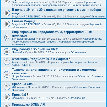
Вячеслав Богданов
» Вс янв 12, 2014 10:03 pm » в форуме
Правовые
(юридические) вопросы по родовому поместью. Защита против клеветы
В ночь с 19-го на 20-е января не упустите момент набора
воды
ВладиМИР СТЕШЕНКО
» Вс янв 05, 2014 12:40 am » в форуме
Объявления
Святая Водица!
ВладиМИР СТЕШЕНКО
» Вс янв 05, 2014 12:36 am » в форуме
Здоровый
образ жизни
Инф.справка по народовластию, территориальным
громадам
Вячеслав Богданов
» Вт дек 10, 2013 1:07 am » в форуме
Народовластие.
Территориальные громады (общины). Народная (некоммерческая)
экономика
Ищу работу с жильем на ПМЖ
Николай
» Ср окт 16, 2013 10:27 am » в форуме
Объявления
Фестиваль РодоСвет 2013 в Ладном
В
Anastasia
» Пт авг 30, 2013 1:48 pm » в форуме
Мероприятия. Анонсы
л
встреч. Афиша
о
Технологии дистанционного присутствия в экономике,
ж
капитализ
е
н
Игорь Лебедев
» Вт июн 25, 2013 1:38 pm » в форуме
Общество. Политика.
и
Экономика
я
Право на жизнь
kvalama
» Пн июн 17, 2013 11:19 am » в форуме
Общество. Политика.
Д
Экономика
а
Просьба!
н
В
leonkom
» Пн май 20, 2013 3:16 pm » в форуме
Объявления
н
л
а
о
я
Приглашаю БОБЫЛЯ
ж
т