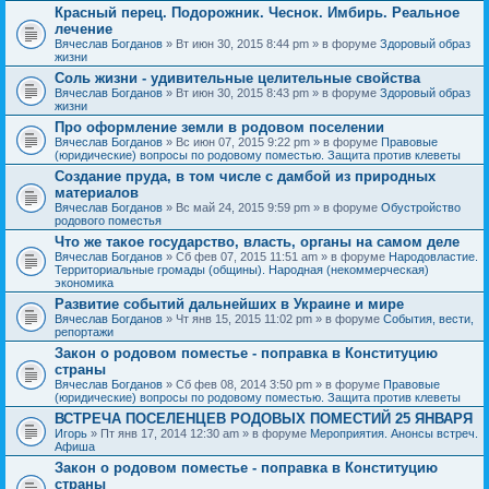
Красный перец. Подорожник. Чеснок. Имбирь. Реальное
лечение
Вячеслав Богданов
» Вт июн 30, 2015 8:44 pm » в форуме
Здоровый образ
жизни
Соль жизни - удивительные целительные свойства
Вячеслав Богданов
» Вт июн 30, 2015 8:43 pm » в форуме
Здоровый образ
жизни
Про оформление земли в родовом поселении
Вячеслав Богданов
» Вс июн 07, 2015 9:22 pm » в форуме
Правовые
(юридические) вопросы по родовому поместью. Защита против клеветы
Создание пруда, в том числе с дамбой из природных
материалов
Вячеслав Богданов
» Вс май 24, 2015 9:59 pm » в форуме
Обустройство
родового поместья
Что же такое государство, власть, органы на самом деле
Вячеслав Богданов
» Сб фев 07, 2015 11:51 am » в форуме
Народовластие.
Территориальные громады (общины). Народная (некоммерческая)
экономика
Развитие событий дальнейших в Украине и мире
Вячеслав Богданов
» Чт янв 15, 2015 11:02 pm » в форуме
События, вести,
репортажи
Закон о родовом поместье - поправка в Конституцию
страны
Вячеслав Богданов
» Сб фев 08, 2014 3:50 pm » в форуме
Правовые
(юридические) вопросы по родовому поместью. Защита против клеветы
ВСТРЕЧА ПОСЕЛЕНЦЕВ РОДОВЫХ ПОМЕСТИЙ 25 ЯНВАРЯ
Игорь
» Пт янв 17, 2014 12:30 am » в форуме
Мероприятия. Анонсы встреч.
Афиша
Закон о родовом поместье - поправка в Конституцию
страны