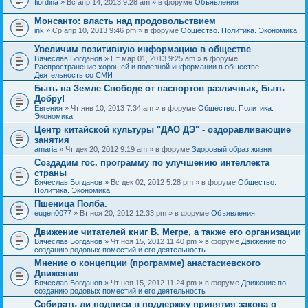
fiordina
» Вс апр 14, 2013 9:28 am » в форуме
Объявления
е
е
н
м
Монсанто: власть над продовольствием
и
а
я
ink
» Ср апр 10, 2013 9:46 pm » в форуме
Общество. Политика. Экономика
с
о
Увеличим позитивную информацию в обществе
д
е
Вячеслав Богданов
» Пт мар 01, 2013 9:25 am » в форуме
р
Распространение хорошей и полезной информации в обществе.
ж
Деятельность со СМИ
и
Быть на Земле Свободе от паспортов различных, Быть
т
Добру!
о
п
Евгения
» Чт янв 10, 2013 7:34 am » в форуме
Общество. Политика.
р
Экономика
о
Центр китайской культуры "ДАО ДЭ" - оздоравливающие
с
занятия
.
amaria
» Чт дек 20, 2012 9:19 am » в форуме
Здоровый образ жизни
Создадим гос. программу по улучшению интеллекта
страны
Вячеслав Богданов
» Вс дек 02, 2012 5:28 pm » в форуме
Общество.
Политика. Экономика
Пшеница Полба.
eugen0077
» Вт ноя 20, 2012 12:33 pm » в форуме
Объявления
Движение читателей книг В. Мегре, а также его организации
Вячеслав Богданов
» Чт ноя 15, 2012 11:40 pm » в форуме
Движение по
созданию родовых поместий и его деятельность
Мнение о концепции (программе) анастасиевского
Движения
Вячеслав Богданов
» Чт ноя 15, 2012 11:24 pm » в форуме
Движение по
созданию родовых поместий и его деятельность
Собирать ли подписи в поддержку принятия закона о