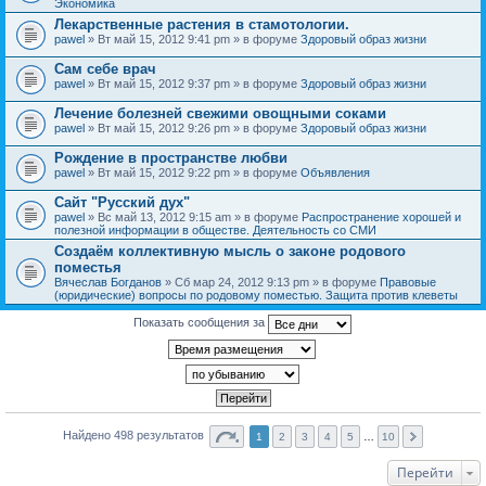
Экономика
Лекарственные растения в стамотологии.
pawel
» Вт май 15, 2012 9:41 pm » в форуме
Здоровый образ жизни
Сам себе врач
pawel
» Вт май 15, 2012 9:37 pm » в форуме
Здоровый образ жизни
Лечение болезней свежими овощными соками
pawel
» Вт май 15, 2012 9:26 pm » в форуме
Здоровый образ жизни
Рождение в пространстве любви
pawel
» Вт май 15, 2012 9:22 pm » в форуме
Объявления
Сайт "Русский дух"
pawel
» Вс май 13, 2012 9:15 am » в форуме
Распространение хорошей и
полезной информации в обществе. Деятельность со СМИ
Создаём коллективную мысль о законе родового
поместья
Вячеслав Богданов
» Сб мар 24, 2012 9:13 pm » в форуме
Правовые
(юридические) вопросы по родовому поместью. Защита против клеветы
Показать сообщения за
Найдено 498 результатов
1
2
3
4
5
…
10
Перейти