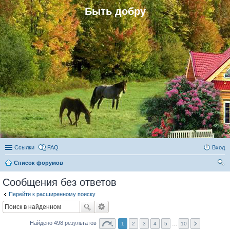
Быть добру
Ссылки
FAQ
Вход
Список форумов
ои
Сообщения без ответов
ск
Перейти к расширенному поиску
Найдено 498 результатов
1
2
3
4
5
…
10