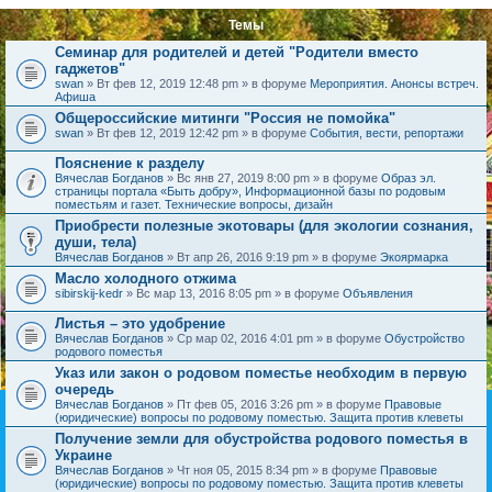
Темы
Семинар для родителей и детей "Родители вместо
гаджетов"
swan
» Вт фев 12, 2019 12:48 pm » в форуме
Мероприятия. Анонсы встреч.
Афиша
Общероссийские митинги "Россия не помойка"
swan
» Вт фев 12, 2019 12:42 pm » в форуме
События, вести, репортажи
Пояснение к разделу
Вячеслав Богданов
» Вс янв 27, 2019 8:00 pm » в форуме
Образ эл.
страницы портала «Быть добру», Информационной базы по родовым
поместьям и газет. Технические вопросы, дизайн
Приобрести полезные экотовары (для экологии сознания,
души, тела)
Вячеслав Богданов
» Вт апр 26, 2016 9:19 pm » в форуме
Экоярмарка
Масло холодного отжима
sibirskij-kedr
» Вс мар 13, 2016 8:05 pm » в форуме
Объявления
Листья – это удобрение
Вячеслав Богданов
» Ср мар 02, 2016 4:01 pm » в форуме
Обустройство
родового поместья
Указ или закон о родовом поместье необходим в первую
очередь
Вячеслав Богданов
» Пт фев 05, 2016 3:26 pm » в форуме
Правовые
(юридические) вопросы по родовому поместью. Защита против клеветы
Получение земли для обустройства родового поместья в
Украине
Вячеслав Богданов
» Чт ноя 05, 2015 8:34 pm » в форуме
Правовые
(юридические) вопросы по родовому поместью. Защита против клеветы