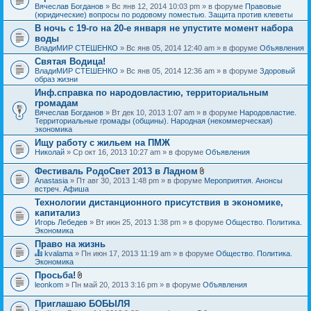
Вячеслав Богданов
» Вс янв 12, 2014 10:03 pm » в форуме
Правовые
(юридические) вопросы по родовому поместью. Защита против клеветы
В ночь с 19-го на 20-е января не упустите момент набора
воды
ВладиМИР СТЕШЕНКО
» Вс янв 05, 2014 12:40 am » в форуме
Объявления
Святая Водица!
ВладиМИР СТЕШЕНКО
» Вс янв 05, 2014 12:36 am » в форуме
Здоровый
образ жизни
Инф.справка по народовластию, территориальным
громадам
Вячеслав Богданов
» Вт дек 10, 2013 1:07 am » в форуме
Народовластие.
Территориальные громады (общины). Народная (некоммерческая)
экономика
Ищу работу с жильем на ПМЖ
Николай
» Ср окт 16, 2013 10:27 am » в форуме
Объявления
Фестиваль РодоСвет 2013 в Ладном
В
Anastasia
» Пт авг 30, 2013 1:48 pm » в форуме
Мероприятия. Анонсы
л
встреч. Афиша
о
Технологии дистанционного присутствия в экономике,
ж
капитализ
е
н
Игорь Лебедев
» Вт июн 25, 2013 1:38 pm » в форуме
Общество. Политика.
и
Экономика
я
Право на жизнь
kvalama
» Пн июн 17, 2013 11:19 am » в форуме
Общество. Политика.
Д
Экономика
а
Просьба!
н
В
leonkom
» Пн май 20, 2013 3:16 pm » в форуме
Объявления
н
л
а
о
я
Приглашаю БОБЫЛЯ
ж
т