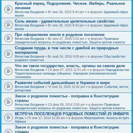
Красный перец. Подорожник. Чеснок. Имбирь. Реальное
лечение
Вячеслав Богданов
» Вт июн 30, 2015 8:44 pm » в форуме
Здоровый образ
жизни
Соль жизни - удивительные целительные свойства
Вячеслав Богданов
» Вт июн 30, 2015 8:43 pm » в форуме
Здоровый образ
жизни
Про оформление земли в родовом поселении
Вячеслав Богданов
» Вс июн 07, 2015 9:22 pm » в форуме
Правовые
(юридические) вопросы по родовому поместью. Защита против клеветы
Создание пруда, в том числе с дамбой из природных
материалов
Вячеслав Богданов
» Вс май 24, 2015 9:59 pm » в форуме
Обустройство
родового поместья
Что же такое государство, власть, органы на самом деле
Вячеслав Богданов
» Сб фев 07, 2015 11:51 am » в форуме
Народовластие.
Территориальные громады (общины). Народная (некоммерческая)
экономика
Развитие событий дальнейших в Украине и мире
Вячеслав Богданов
» Чт янв 15, 2015 11:02 pm » в форуме
События, вести,
репортажи
Закон о родовом поместье - поправка в Конституцию
страны
Вячеслав Богданов
» Сб фев 08, 2014 3:50 pm » в форуме
Правовые
(юридические) вопросы по родовому поместью. Защита против клеветы
ВСТРЕЧА ПОСЕЛЕНЦЕВ РОДОВЫХ ПОМЕСТИЙ 25 ЯНВАРЯ
Игорь
» Пт янв 17, 2014 12:30 am » в форуме
Мероприятия. Анонсы встреч.
Афиша
Закон о родовом поместье - поправка в Конституцию
страны