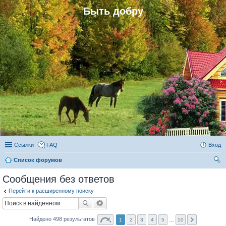
Быть добру
Ссылки
FAQ
Вход
Список форумов
ои
Сообщения без ответов
ск
Перейти к расширенному поиску
Найдено 498 результатов
1
2
3
4
5
…
10