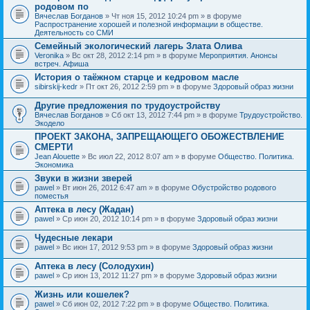
родовом по
Вячеслав Богданов
» Чт ноя 15, 2012 10:24 pm » в форуме
Распространение хорошей и полезной информации в обществе.
Деятельность со СМИ
Семейный экологический лагерь Злата Олива
Veronika
» Вс окт 28, 2012 2:14 pm » в форуме
Мероприятия. Анонсы
встреч. Афиша
История о таёжном старце и кедровом масле
sibirskij-kedr
» Пт окт 26, 2012 2:59 pm » в форуме
Здоровый образ жизни
Другие предложения по трудоустройству
Вячеслав Богданов
» Сб окт 13, 2012 7:44 pm » в форуме
Трудоустройство.
Экодело
ПРОЕКТ ЗАКОНА, ЗАПРЕЩАЮЩЕГО ОБОЖЕСТВЛЕНИЕ
СМЕРТИ
Jean Alouette
» Вс июл 22, 2012 8:07 am » в форуме
Общество. Политика.
Экономика
Звуки в жизни зверей
pawel
» Вт июн 26, 2012 6:47 am » в форуме
Обустройство родового
поместья
Аптека в лесу (Жадан)
pawel
» Ср июн 20, 2012 10:14 pm » в форуме
Здоровый образ жизни
Чудесные лекари
pawel
» Вс июн 17, 2012 9:53 pm » в форуме
Здоровый образ жизни
Аптека в лесу (Солодухин)
pawel
» Ср июн 13, 2012 11:27 pm » в форуме
Здоровый образ жизни
Жизнь или кошелек?
pawel
» Сб июн 02, 2012 7:22 pm » в форуме
Общество. Политика.