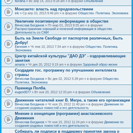
fiordina
» Вс апр 14, 2013 9:28 am » в форуме
Объявления
е
е
н
м
Монсанто: власть над продовольствием
и
а
я
ink
» Ср апр 10, 2013 9:46 pm » в форуме
Общество. Политика. Экономика
с
о
Увеличим позитивную информацию в обществе
д
е
Вячеслав Богданов
» Пт мар 01, 2013 9:25 am » в форуме
р
Распространение хорошей и полезной информации в обществе.
ж
Деятельность со СМИ
и
Быть на Земле Свободе от паспортов различных, Быть
т
Добру!
о
п
Евгения
» Чт янв 10, 2013 7:34 am » в форуме
Общество. Политика.
р
Экономика
о
Центр китайской культуры "ДАО ДЭ" - оздоравливающие
с
занятия
.
amaria
» Чт дек 20, 2012 9:19 am » в форуме
Здоровый образ жизни
Создадим гос. программу по улучшению интеллекта
страны
Вячеслав Богданов
» Вс дек 02, 2012 5:28 pm » в форуме
Общество.
Политика. Экономика
Пшеница Полба.
eugen0077
» Вт ноя 20, 2012 12:33 pm » в форуме
Объявления
Движение читателей книг В. Мегре, а также его организации
Вячеслав Богданов
» Чт ноя 15, 2012 11:40 pm » в форуме
Движение по
созданию родовых поместий и его деятельность
Мнение о концепции (программе) анастасиевского
Движения
Вячеслав Богданов
» Чт ноя 15, 2012 11:24 pm » в форуме
Движение по
созданию родовых поместий и его деятельность
Собирать ли подписи в поддержку принятия закона о