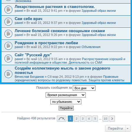
Экономика
Лекарственные растения в стамотологии.
pawel
» Вт май 15, 2012 9:41 pm » в форуме
Здоровый образ жизни
Сам себе врач
pawel
» Вт май 15, 2012 9:37 pm » в форуме
Здоровый образ жизни
Лечение болезней свежими овощными соками
pawel
» Вт май 15, 2012 9:26 pm » в форуме
Здоровый образ жизни
Рождение в пространстве любви
pawel
» Вт май 15, 2012 9:22 pm » в форуме
Объявления
Сайт "Русский дух"
pawel
» Вс май 13, 2012 9:15 am » в форуме
Распространение хорошей и
полезной информации в обществе. Деятельность со СМИ
Создаём коллективную мысль о законе родового
поместья
Вячеслав Богданов
» Сб мар 24, 2012 9:13 pm » в форуме
Правовые
(юридические) вопросы по родовому поместью. Защита против клеветы
Показать сообщения за
Найдено 498 результатов
1
2
3
4
5
…
10
Перейти