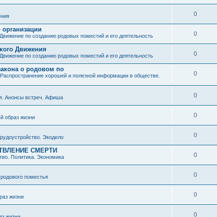
0
ния
о организации
0
Движение по созданию родовых поместий и его деятельность
ского Движения
0
Движение по созданию родовых поместий и его деятельность
закона о родовом по
0
Распространение хорошей и полезной информации в обществе.
0
я. Анонсы встреч. Афиша
0
й образ жизни
0
рудоустройство. Экодело
ТВЛЕНИЕ СМЕРТИ
0
во. Политика. Экономика
0
 родового поместья
0
раз жизни
0
аз жизни