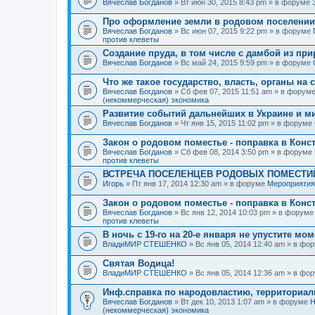
Вячеслав Богданов
» Вт июн 30, 2015 8:43 pm » в форуме
Про оформление земли в родовом поселении
Вячеслав Богданов
» Вс июн 07, 2015 9:22 pm » в форуме
против клеветы
Создание пруда, в том числе с дамбой из пр
Вячеслав Богданов
» Вс май 24, 2015 9:59 pm » в форуме
Что же такое государство, власть, органы на
Вячеслав Богданов
» Сб фев 07, 2015 11:51 am » в форум
(некоммерческая) экономика
Развитие событий дальнейших в Украине и м
Вячеслав Богданов
» Чт янв 15, 2015 11:02 pm » в форуме
Закон о родовом поместье - поправка в Конс
Вячеслав Богданов
» Сб фев 08, 2014 3:50 pm » в форуме
против клеветы
ВСТРЕЧА ПОСЕЛЕНЦЕВ РОДОВЫХ ПОМЕСТИЙ
Игорь
» Пт янв 17, 2014 12:30 am » в форуме
Мероприятия
Закон о родовом поместье - поправка в Конс
Вячеслав Богданов
» Вс янв 12, 2014 10:03 pm » в форум
против клеветы
В ночь с 19-го на 20-е января не упустите мо
ВладиМИР СТЕШЕНКО
» Вс янв 05, 2014 12:40 am » в фо
Святая Водица!
ВладиМИР СТЕШЕНКО
» Вс янв 05, 2014 12:36 am » в фо
Инф.справка по народовластию, территориа
Вячеслав Богданов
» Вт дек 10, 2013 1:07 am » в форуме
Н
(некоммерческая) экономика