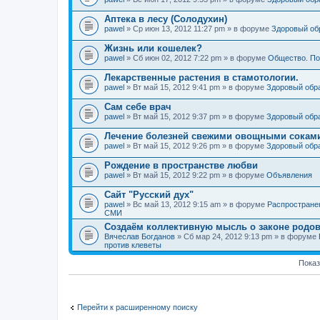
Аптека в лесу (Солодухин)
pawel
» Ср июн 13, 2012 11:27 pm » в форуме
Здоровый об
Жизнь или кошелек?
pawel
» Сб июн 02, 2012 7:22 pm » в форуме
Общество. По
Лекарственные растения в стамотологии.
pawel
» Вт май 15, 2012 9:41 pm » в форуме
Здоровый обр
Сам себе врач
pawel
» Вт май 15, 2012 9:37 pm » в форуме
Здоровый обр
Лечение болезней свежими овощными сокам
pawel
» Вт май 15, 2012 9:26 pm » в форуме
Здоровый обр
Рождение в пространстве любви
pawel
» Вт май 15, 2012 9:22 pm » в форуме
Объявления
Сайт "Русский дух"
pawel
» Вс май 13, 2012 9:15 am » в форуме
Распростране
СМИ
Создаём коллективную мысль о законе родов
Вячеслав Богданов
» Сб мар 24, 2012 9:13 pm » в форуме
против клеветы
Показ
Перейти к расширенному поиску