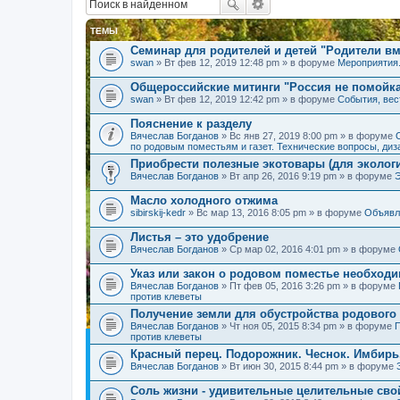
ТЕМЫ
Семинар для родителей и детей "Родители вм
swan
» Вт фев 12, 2019 12:48 pm » в форуме
Мероприятия
Общероссийские митинги "Россия не помойк
swan
» Вт фев 12, 2019 12:42 pm » в форуме
События, вес
Пояснение к разделу
Вячеслав Богданов
» Вс янв 27, 2019 8:00 pm » в форуме
по родовым поместьям и газет. Технические вопросы, диз
Приобрести полезные экотовары (для экологи
Вячеслав Богданов
» Вт апр 26, 2016 9:19 pm » в форуме
Масло холодного отжима
sibirskij-kedr
» Вс мар 13, 2016 8:05 pm » в форуме
Объявл
Листья – это удобрение
Вячеслав Богданов
» Ср мар 02, 2016 4:01 pm » в форуме
Указ или закон о родовом поместье необход
Вячеслав Богданов
» Пт фев 05, 2016 3:26 pm » в форуме
против клеветы
Получение земли для обустройства родового
Вячеслав Богданов
» Чт ноя 05, 2015 8:34 pm » в форуме
П
против клеветы
Красный перец. Подорожник. Чеснок. Имбирь
Вячеслав Богданов
» Вт июн 30, 2015 8:44 pm » в форуме
Соль жизни - удивительные целительные сво