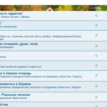
ОТВЕТЫ
есто гаджетов"
0
. Анонсы встреч. Афиша
а"
0
ти, репортажи
0
Образ эл. страницы портала «Быть добру», Информационной базы
айн
и сознания, души, тела)
0
Экоярмарка
0
ения
0
Обустройство родового поместья
им в первую очередь
0
Правовые (юридические) вопросы по родовому поместью. Защита
 поместья в Украине
0
равовые (юридические) вопросы по родовому поместью. Защита
. Реальное лечение
0
Здоровый образ жизни
йства
0