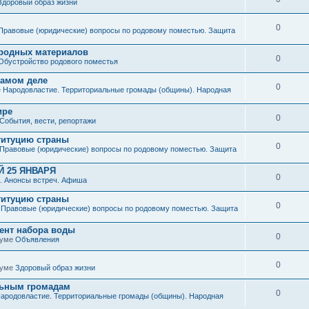
Здоровый образ жизни
0
Правовые (юридические) вопросы по родовому поместью. Защита
иродных материалов
0
Обустройство родового поместья
 самом деле
0
е
Народовластие. Территориальные громады (общины). Народная
ире
0
События, вести, репортажи
титуцию страны
0
Правовые (юридические) вопросы по родовому поместью. Защита
 25 ЯНВАРЯ
0
. Анонсы встреч. Афиша
титуцию страны
0
е
Правовые (юридические) вопросы по родовому поместью. Защита
мент набора воды
0
руме
Объявления
0
руме
Здоровый образ жизни
льным громадам
0
ародовластие. Территориальные громады (общины). Народная