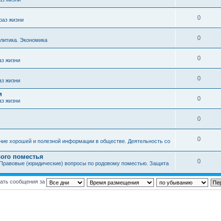
0
раз жизни
0
литика. Экономика
0
аз жизни
0
аз жизни
и
0
аз жизни
0
0
ние хорошей и полезной информации в обществе. Деятельность со
ого поместья
0
Правовые (юридические) вопросы по родовому поместью. Защита
ать сообщения за