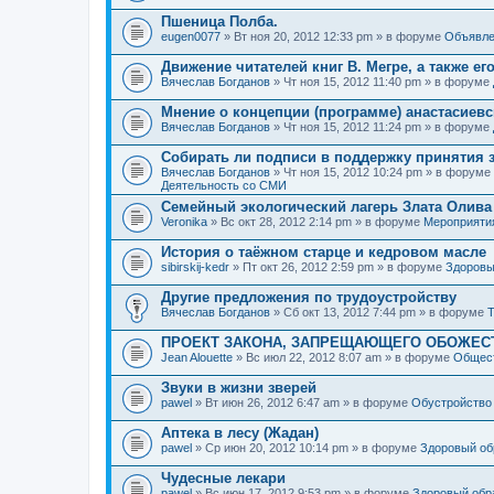
Пшеница Полба.
eugen0077
» Вт ноя 20, 2012 12:33 pm » в форуме
Объявле
Движение читателей книг В. Мегре, а также ег
Вячеслав Богданов
» Чт ноя 15, 2012 11:40 pm » в форуме
Мнение о концепции (программе) анастасиев
Вячеслав Богданов
» Чт ноя 15, 2012 11:24 pm » в форуме
Собирать ли подписи в поддержку принятия 
Вячеслав Богданов
» Чт ноя 15, 2012 10:24 pm » в форуме
Деятельность со СМИ
Семейный экологический лагерь Злата Олива
Veronika
» Вс окт 28, 2012 2:14 pm » в форуме
Мероприяти
История о таёжном старце и кедровом масле
sibirskij-kedr
» Пт окт 26, 2012 2:59 pm » в форуме
Здоровы
Другие предложения по трудоустройству
Вячеслав Богданов
» Сб окт 13, 2012 7:44 pm » в форуме
Т
ПРОЕКТ ЗАКОНА, ЗАПРЕЩАЮЩЕГО ОБОЖЕС
Jean Alouette
» Вс июл 22, 2012 8:07 am » в форуме
Общест
Звуки в жизни зверей
pawel
» Вт июн 26, 2012 6:47 am » в форуме
Обустройство
Аптека в лесу (Жадан)
pawel
» Ср июн 20, 2012 10:14 pm » в форуме
Здоровый об
Чудесные лекари
pawel
» Вс июн 17, 2012 9:53 pm » в форуме
Здоровый обр