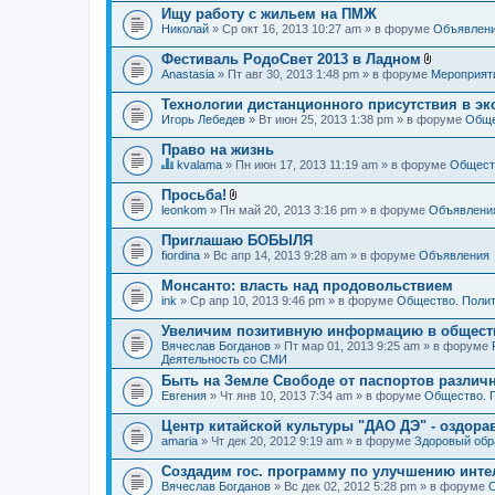
Ищу работу с жильем на ПМЖ
Николай
» Ср окт 16, 2013 10:27 am » в форуме
Объявлен
Фестиваль РодоСвет 2013 в Ладном
В
Anastasia
» Пт авг 30, 2013 1:48 pm » в форуме
Мероприят
л
о
Технологии дистанционного присутствия в эк
ж
Игорь Лебедев
» Вт июн 25, 2013 1:38 pm » в форуме
Обще
е
н
Право на жизнь
и
я
kvalama
» Пн июн 17, 2013 11:19 am » в форуме
Обществ
Д
а
Просьба!
н
В
leonkom
» Пн май 20, 2013 3:16 pm » в форуме
Объявлени
н
л
а
о
Приглашаю БОБЫЛЯ
я
ж
fiordina
т
» Вс апр 14, 2013 9:28 am » в форуме
Объявления
е
е
н
м
Монсанто: власть над продовольствием
и
а
я
ink
» Ср апр 10, 2013 9:46 pm » в форуме
Общество. Полит
с
о
Увеличим позитивную информацию в общест
д
Вячеслав Богданов
» Пт мар 01, 2013 9:25 am » в форуме
е
Деятельность со СМИ
р
ж
Быть на Земле Свободе от паспортов различ
и
Евгения
» Чт янв 10, 2013 7:34 am » в форуме
Общество. 
т
о
Центр китайской культуры "ДАО ДЭ" - оздор
п
amaria
р
» Чт дек 20, 2012 9:19 am » в форуме
Здоровый обр
о
с
Создадим гос. программу по улучшению инте
.
Вячеслав Богданов
» Вс дек 02, 2012 5:28 pm » в форуме
О