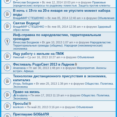
Вячеслав Богданов
» Вс янв 12, 2014 10:03 pm » в форуме
Правовые
(юридические) вопросы по родовому поместью. Защита против клеветы
В ночь с 19-го на 20-е января не упустите момент набора
воды
ВладиМИР СТЕШЕНКО
» Вс янв 05, 2014 12:40 am » в форуме
Объявления
Святая Водица!
ВладиМИР СТЕШЕНКО
» Вс янв 05, 2014 12:36 am » в форуме
Здоровый
образ жизни
Инф.справка по народовластию, территориальным
громадам
Вячеслав Богданов
» Вт дек 10, 2013 1:07 am » в форуме
Народовластие.
Территориальные громады (общины). Народная (некоммерческая)
экономика
Ищу работу с жильем на ПМЖ
Николай
» Ср окт 16, 2013 10:27 am » в форуме
Объявления
Фестиваль РодоСвет 2013 в Ладном
В
Anastasia
» Пт авг 30, 2013 1:48 pm » в форуме
Мероприятия. Анонсы
л
встреч. Афиша
о
Технологии дистанционного присутствия в экономике,
ж
капитализ
е
н
Игорь Лебедев
» Вт июн 25, 2013 1:38 pm » в форуме
Общество. Политика.
и
Экономика
я
Право на жизнь
kvalama
» Пн июн 17, 2013 11:19 am » в форуме
Общество. Политика.
Д
Экономика
а
Просьба!
н
В
leonkom
» Пн май 20, 2013 3:16 pm » в форуме
Объявления
н
л
а
о
я
Приглашаю БОБЫЛЯ
ж
т