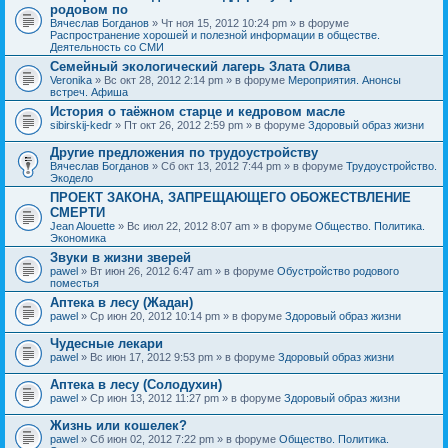
родовом по
Вячеслав Богданов
» Чт ноя 15, 2012 10:24 pm » в форуме
Распространение хорошей и полезной информации в обществе.
Деятельность со СМИ
Семейный экологический лагерь Злата Олива
Veronika
» Вс окт 28, 2012 2:14 pm » в форуме
Мероприятия. Анонсы
встреч. Афиша
История о таёжном старце и кедровом масле
sibirskij-kedr
» Пт окт 26, 2012 2:59 pm » в форуме
Здоровый образ жизни
Другие предложения по трудоустройству
Вячеслав Богданов
» Сб окт 13, 2012 7:44 pm » в форуме
Трудоустройство.
Экодело
ПРОЕКТ ЗАКОНА, ЗАПРЕЩАЮЩЕГО ОБОЖЕСТВЛЕНИЕ
СМЕРТИ
Jean Alouette
» Вс июл 22, 2012 8:07 am » в форуме
Общество. Политика.
Экономика
Звуки в жизни зверей
pawel
» Вт июн 26, 2012 6:47 am » в форуме
Обустройство родового
поместья
Аптека в лесу (Жадан)
pawel
» Ср июн 20, 2012 10:14 pm » в форуме
Здоровый образ жизни
Чудесные лекари
pawel
» Вс июн 17, 2012 9:53 pm » в форуме
Здоровый образ жизни
Аптека в лесу (Солодухин)
pawel
» Ср июн 13, 2012 11:27 pm » в форуме
Здоровый образ жизни
Жизнь или кошелек?
pawel
» Сб июн 02, 2012 7:22 pm » в форуме
Общество. Политика.