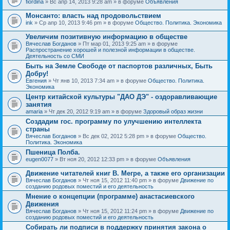
fiordina
» Вс апр 14, 2013 9:28 am » в форуме
Объявления
е
е
н
м
Монсанто: власть над продовольствием
и
а
я
ink
» Ср апр 10, 2013 9:46 pm » в форуме
Общество. Политика. Экономика
с
о
Увеличим позитивную информацию в обществе
д
е
Вячеслав Богданов
» Пт мар 01, 2013 9:25 am » в форуме
р
Распространение хорошей и полезной информации в обществе.
ж
Деятельность со СМИ
и
Быть на Земле Свободе от паспортов различных, Быть
т
Добру!
о
п
Евгения
» Чт янв 10, 2013 7:34 am » в форуме
Общество. Политика.
р
Экономика
о
Центр китайской культуры "ДАО ДЭ" - оздоравливающие
с
занятия
.
amaria
» Чт дек 20, 2012 9:19 am » в форуме
Здоровый образ жизни
Создадим гос. программу по улучшению интеллекта
страны
Вячеслав Богданов
» Вс дек 02, 2012 5:28 pm » в форуме
Общество.
Политика. Экономика
Пшеница Полба.
eugen0077
» Вт ноя 20, 2012 12:33 pm » в форуме
Объявления
Движение читателей книг В. Мегре, а также его организации
Вячеслав Богданов
» Чт ноя 15, 2012 11:40 pm » в форуме
Движение по
созданию родовых поместий и его деятельность
Мнение о концепции (программе) анастасиевского
Движения
Вячеслав Богданов
» Чт ноя 15, 2012 11:24 pm » в форуме
Движение по
созданию родовых поместий и его деятельность
Собирать ли подписи в поддержку принятия закона о