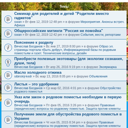
Темы
Семинар для родителей и детей "Родители вместо
гаджетов"
swan
» Вт фев 12, 2019 12:48 pm » в форуме
Мероприятия. Анонсы встреч.
Афиша
Общероссийские митинги "Россия не помойка"
swan
» Вт фев 12, 2019 12:42 pm » в форуме
События, вести, репортажи
Пояснение к разделу
Вячеслав Богданов
» Вс янв 27, 2019 8:00 pm » в форуме
Образ эл.
страницы портала «Быть добру», Информационной базы по родовым
поместьям и газет. Технические вопросы, дизайн
Приобрести полезные экотовары (для экологии сознания,
души, тела)
Вячеслав Богданов
» Вт апр 26, 2016 9:19 pm » в форуме
Экоярмарка
Масло холодного отжима
sibirskij-kedr
» Вс мар 13, 2016 8:05 pm » в форуме
Объявления
Листья – это удобрение
Вячеслав Богданов
» Ср мар 02, 2016 4:01 pm » в форуме
Обустройство
родового поместья
Указ или закон о родовом поместье необходим в первую
очередь
Вячеслав Богданов
» Пт фев 05, 2016 3:26 pm » в форуме
Правовые
(юридические) вопросы по родовому поместью. Защита против клеветы
Получение земли для обустройства родового поместья в
Украине
Вячеслав Богданов
» Чт ноя 05, 2015 8:34 pm » в форуме
Правовые
(юридические) вопросы по родовому поместью. Защита против клеветы