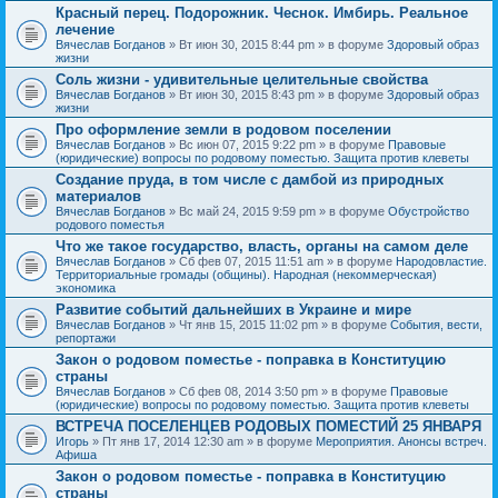
Красный перец. Подорожник. Чеснок. Имбирь. Реальное
лечение
Вячеслав Богданов
» Вт июн 30, 2015 8:44 pm » в форуме
Здоровый образ
жизни
Соль жизни - удивительные целительные свойства
Вячеслав Богданов
» Вт июн 30, 2015 8:43 pm » в форуме
Здоровый образ
жизни
Про оформление земли в родовом поселении
Вячеслав Богданов
» Вс июн 07, 2015 9:22 pm » в форуме
Правовые
(юридические) вопросы по родовому поместью. Защита против клеветы
Создание пруда, в том числе с дамбой из природных
материалов
Вячеслав Богданов
» Вс май 24, 2015 9:59 pm » в форуме
Обустройство
родового поместья
Что же такое государство, власть, органы на самом деле
Вячеслав Богданов
» Сб фев 07, 2015 11:51 am » в форуме
Народовластие.
Территориальные громады (общины). Народная (некоммерческая)
экономика
Развитие событий дальнейших в Украине и мире
Вячеслав Богданов
» Чт янв 15, 2015 11:02 pm » в форуме
События, вести,
репортажи
Закон о родовом поместье - поправка в Конституцию
страны
Вячеслав Богданов
» Сб фев 08, 2014 3:50 pm » в форуме
Правовые
(юридические) вопросы по родовому поместью. Защита против клеветы
ВСТРЕЧА ПОСЕЛЕНЦЕВ РОДОВЫХ ПОМЕСТИЙ 25 ЯНВАРЯ
Игорь
» Пт янв 17, 2014 12:30 am » в форуме
Мероприятия. Анонсы встреч.
Афиша
Закон о родовом поместье - поправка в Конституцию
страны