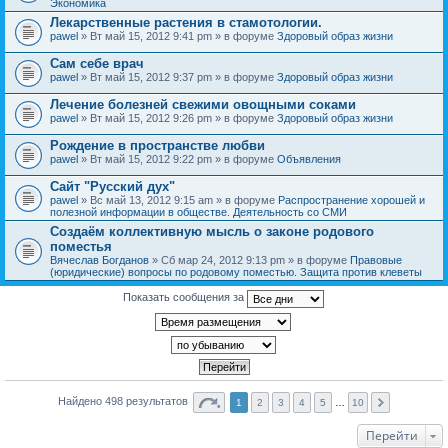
Экономика
Лекарственные растения в стамотологии.
pawel
» Вт май 15, 2012 9:41 pm » в форуме
Здоровый образ жизни
Сам себе врач
pawel
» Вт май 15, 2012 9:37 pm » в форуме
Здоровый образ жизни
Лечение болезней свежими овощными соками
pawel
» Вт май 15, 2012 9:26 pm » в форуме
Здоровый образ жизни
Рождение в пространстве любви
pawel
» Вт май 15, 2012 9:22 pm » в форуме
Объявления
Сайт "Русский дух"
pawel
» Вс май 13, 2012 9:15 am » в форуме
Распространение хорошей и
полезной информации в обществе. Деятельность со СМИ
Создаём коллективную мысль о законе родового
поместья
Вячеслав Богданов
» Сб мар 24, 2012 9:13 pm » в форуме
Правовые
(юридические) вопросы по родовому поместью. Защита против клеветы
Показать сообщения за
Найдено 498 результатов
1
2
3
4
5
…
10
Перейти