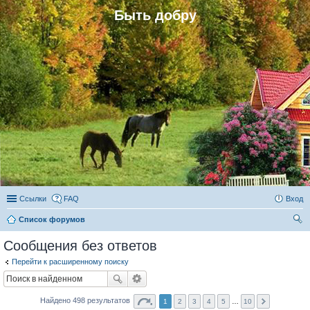
Быть добру
Ссылки
FAQ
Вход
Список форумов
ои
Сообщения без ответов
ск
Перейти к расширенному поиску
Найдено 498 результатов
1
2
3
4
5
…
10