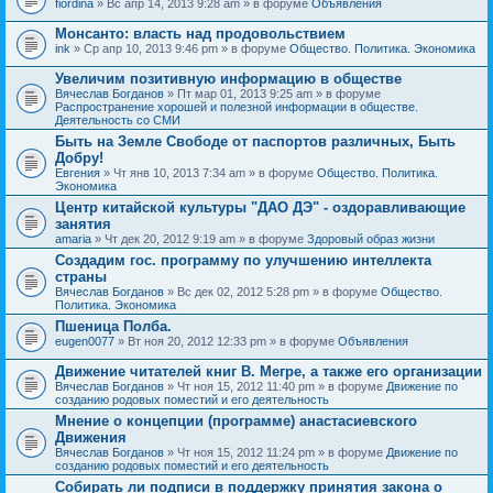
fiordina
» Вс апр 14, 2013 9:28 am » в форуме
Объявления
е
е
н
м
Монсанто: власть над продовольствием
и
а
я
ink
» Ср апр 10, 2013 9:46 pm » в форуме
Общество. Политика. Экономика
с
о
Увеличим позитивную информацию в обществе
д
е
Вячеслав Богданов
» Пт мар 01, 2013 9:25 am » в форуме
р
Распространение хорошей и полезной информации в обществе.
ж
Деятельность со СМИ
и
Быть на Земле Свободе от паспортов различных, Быть
т
Добру!
о
п
Евгения
» Чт янв 10, 2013 7:34 am » в форуме
Общество. Политика.
р
Экономика
о
Центр китайской культуры "ДАО ДЭ" - оздоравливающие
с
занятия
.
amaria
» Чт дек 20, 2012 9:19 am » в форуме
Здоровый образ жизни
Создадим гос. программу по улучшению интеллекта
страны
Вячеслав Богданов
» Вс дек 02, 2012 5:28 pm » в форуме
Общество.
Политика. Экономика
Пшеница Полба.
eugen0077
» Вт ноя 20, 2012 12:33 pm » в форуме
Объявления
Движение читателей книг В. Мегре, а также его организации
Вячеслав Богданов
» Чт ноя 15, 2012 11:40 pm » в форуме
Движение по
созданию родовых поместий и его деятельность
Мнение о концепции (программе) анастасиевского
Движения
Вячеслав Богданов
» Чт ноя 15, 2012 11:24 pm » в форуме
Движение по
созданию родовых поместий и его деятельность
Собирать ли подписи в поддержку принятия закона о