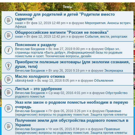
Темы
Семинар для родителей и детей "Родители вместо
гаджетов"
swan
» Вт фев 12, 2019 12:48 pm » в форуме
Мероприятия. Анонсы встреч.
Афиша
Общероссийские митинги "Россия не помойка"
swan
» Вт фев 12, 2019 12:42 pm » в форуме
События, вести, репортажи
Пояснение к разделу
Вячеслав Богданов
» Вс янв 27, 2019 8:00 pm » в форуме
Образ эл.
страницы портала «Быть добру», Информационной базы по родовым
поместьям и газет. Технические вопросы, дизайн
Приобрести полезные экотовары (для экологии сознания,
души, тела)
Вячеслав Богданов
» Вт апр 26, 2016 9:19 pm » в форуме
Экоярмарка
Масло холодного отжима
sibirskij-kedr
» Вс мар 13, 2016 8:05 pm » в форуме
Объявления
Листья – это удобрение
Вячеслав Богданов
» Ср мар 02, 2016 4:01 pm » в форуме
Обустройство
родового поместья
Указ или закон о родовом поместье необходим в первую
очередь
Вячеслав Богданов
» Пт фев 05, 2016 3:26 pm » в форуме
Правовые
(юридические) вопросы по родовому поместью. Защита против клеветы
Получение земли для обустройства родового поместья в
Украине
Вячеслав Богданов
» Чт ноя 05, 2015 8:34 pm » в форуме
Правовые
(юридические) вопросы по родовому поместью. Защита против клеветы