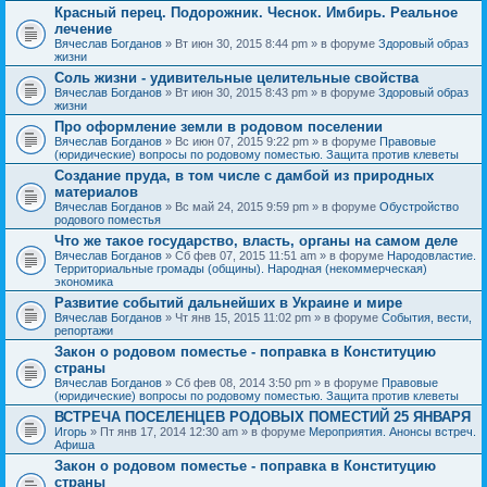
Красный перец. Подорожник. Чеснок. Имбирь. Реальное
лечение
Вячеслав Богданов
» Вт июн 30, 2015 8:44 pm » в форуме
Здоровый образ
жизни
Соль жизни - удивительные целительные свойства
Вячеслав Богданов
» Вт июн 30, 2015 8:43 pm » в форуме
Здоровый образ
жизни
Про оформление земли в родовом поселении
Вячеслав Богданов
» Вс июн 07, 2015 9:22 pm » в форуме
Правовые
(юридические) вопросы по родовому поместью. Защита против клеветы
Создание пруда, в том числе с дамбой из природных
материалов
Вячеслав Богданов
» Вс май 24, 2015 9:59 pm » в форуме
Обустройство
родового поместья
Что же такое государство, власть, органы на самом деле
Вячеслав Богданов
» Сб фев 07, 2015 11:51 am » в форуме
Народовластие.
Территориальные громады (общины). Народная (некоммерческая)
экономика
Развитие событий дальнейших в Украине и мире
Вячеслав Богданов
» Чт янв 15, 2015 11:02 pm » в форуме
События, вести,
репортажи
Закон о родовом поместье - поправка в Конституцию
страны
Вячеслав Богданов
» Сб фев 08, 2014 3:50 pm » в форуме
Правовые
(юридические) вопросы по родовому поместью. Защита против клеветы
ВСТРЕЧА ПОСЕЛЕНЦЕВ РОДОВЫХ ПОМЕСТИЙ 25 ЯНВАРЯ
Игорь
» Пт янв 17, 2014 12:30 am » в форуме
Мероприятия. Анонсы встреч.
Афиша
Закон о родовом поместье - поправка в Конституцию
страны