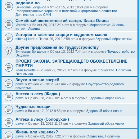
родовом по
Вячеслав Богданов
» Чт ноя 15, 2012 10:24 pm » в форуме
Распространение хорошей и полезной информации в обществе.
Деятельность со СМИ
Семейный экологический лагерь Злата Олива
Veronika
» Вс окт 28, 2012 2:14 pm » в форуме
Мероприятия. Анонсы
встреч. Афиша
История о таёжном старце и кедровом масле
sibirskij-kedr
» Пт окт 26, 2012 2:59 pm » в форуме
Здоровый образ жизни
Другие предложения по трудоустройству
Вячеслав Богданов
» Сб окт 13, 2012 7:44 pm » в форуме
Трудоустройство.
Экодело
ПРОЕКТ ЗАКОНА, ЗАПРЕЩАЮЩЕГО ОБОЖЕСТВЛЕНИЕ
СМЕРТИ
Jean Alouette
» Вс июл 22, 2012 8:07 am » в форуме
Общество. Политика.
Экономика
Звуки в жизни зверей
pawel
» Вт июн 26, 2012 6:47 am » в форуме
Обустройство родового
поместья
Аптека в лесу (Жадан)
pawel
» Ср июн 20, 2012 10:14 pm » в форуме
Здоровый образ жизни
Чудесные лекари
pawel
» Вс июн 17, 2012 9:53 pm » в форуме
Здоровый образ жизни
Аптека в лесу (Солодухин)
pawel
» Ср июн 13, 2012 11:27 pm » в форуме
Здоровый образ жизни
Жизнь или кошелек?
pawel
» Сб июн 02, 2012 7:22 pm » в форуме
Общество. Политика.