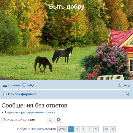
Быть добру
Ссылки
FAQ
Вход
Список форумов
ои
Сообщения без ответов
ск
Перейти к расширенному поиску
Найдено 498 результатов
1
2
3
4
5
…
10