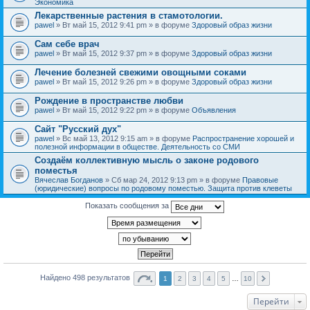
Экономика
Лекарственные растения в стамотологии.
pawel
» Вт май 15, 2012 9:41 pm » в форуме
Здоровый образ жизни
Сам себе врач
pawel
» Вт май 15, 2012 9:37 pm » в форуме
Здоровый образ жизни
Лечение болезней свежими овощными соками
pawel
» Вт май 15, 2012 9:26 pm » в форуме
Здоровый образ жизни
Рождение в пространстве любви
pawel
» Вт май 15, 2012 9:22 pm » в форуме
Объявления
Сайт "Русский дух"
pawel
» Вс май 13, 2012 9:15 am » в форуме
Распространение хорошей и
полезной информации в обществе. Деятельность со СМИ
Создаём коллективную мысль о законе родового
поместья
Вячеслав Богданов
» Сб мар 24, 2012 9:13 pm » в форуме
Правовые
(юридические) вопросы по родовому поместью. Защита против клеветы
Показать сообщения за
Найдено 498 результатов
1
2
3
4
5
…
10
Перейти