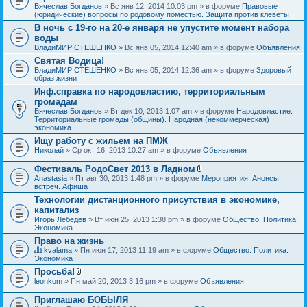
Вячеслав Богданов
» Вс янв 12, 2014 10:03 pm » в форуме
Правовые
(юридические) вопросы по родовому поместью. Защита против клеветы
В ночь с 19-го на 20-е января не упустите момент набора
воды
ВладиМИР СТЕШЕНКО
» Вс янв 05, 2014 12:40 am » в форуме
Объявления
Святая Водица!
ВладиМИР СТЕШЕНКО
» Вс янв 05, 2014 12:36 am » в форуме
Здоровый
образ жизни
Инф.справка по народовластию, территориальным
громадам
Вячеслав Богданов
» Вт дек 10, 2013 1:07 am » в форуме
Народовластие.
Территориальные громады (общины). Народная (некоммерческая)
экономика
Ищу работу с жильем на ПМЖ
Николай
» Ср окт 16, 2013 10:27 am » в форуме
Объявления
Фестиваль РодоСвет 2013 в Ладном
В
Anastasia
» Пт авг 30, 2013 1:48 pm » в форуме
Мероприятия. Анонсы
л
встреч. Афиша
о
Технологии дистанционного присутствия в экономике,
ж
капитализ
е
н
Игорь Лебедев
» Вт июн 25, 2013 1:38 pm » в форуме
Общество. Политика.
и
Экономика
я
Право на жизнь
kvalama
» Пн июн 17, 2013 11:19 am » в форуме
Общество. Политика.
Д
Экономика
а
Просьба!
н
В
leonkom
» Пн май 20, 2013 3:16 pm » в форуме
Объявления
н
л
а
о
я
Приглашаю БОБЫЛЯ
ж
т