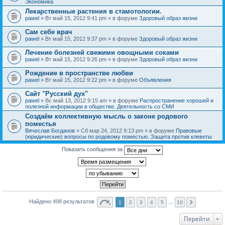
Экономика
Лекарственные растения в стамотологии.
pawel
» Вт май 15, 2012 9:41 pm » в форуме
Здоровый образ жизни
Сам себе врач
pawel
» Вт май 15, 2012 9:37 pm » в форуме
Здоровый образ жизни
Лечение болезней свежими овощными соками
pawel
» Вт май 15, 2012 9:26 pm » в форуме
Здоровый образ жизни
Рождение в пространстве любви
pawel
» Вт май 15, 2012 9:22 pm » в форуме
Объявления
Сайт "Русский дух"
pawel
» Вс май 13, 2012 9:15 am » в форуме
Распространение хорошей и
полезной информации в обществе. Деятельность со СМИ
Создаём коллективную мысль о законе родового
поместья
Вячеслав Богданов
» Сб мар 24, 2012 9:13 pm » в форуме
Правовые
(юридические) вопросы по родовому поместью. Защита против клеветы
Показать сообщения за
Найдено 498 результатов
1
2
3
4
5
…
10
Перейти