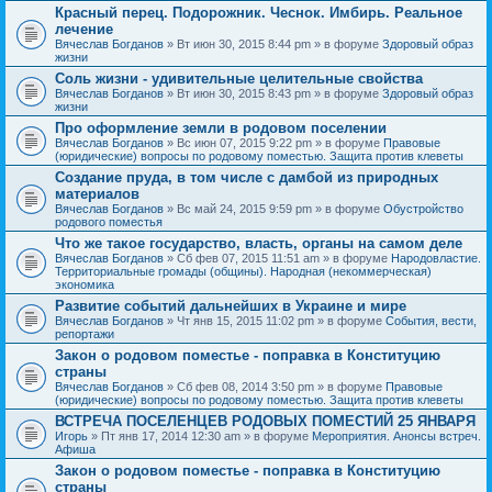
Красный перец. Подорожник. Чеснок. Имбирь. Реальное
лечение
Вячеслав Богданов
» Вт июн 30, 2015 8:44 pm » в форуме
Здоровый образ
жизни
Соль жизни - удивительные целительные свойства
Вячеслав Богданов
» Вт июн 30, 2015 8:43 pm » в форуме
Здоровый образ
жизни
Про оформление земли в родовом поселении
Вячеслав Богданов
» Вс июн 07, 2015 9:22 pm » в форуме
Правовые
(юридические) вопросы по родовому поместью. Защита против клеветы
Создание пруда, в том числе с дамбой из природных
материалов
Вячеслав Богданов
» Вс май 24, 2015 9:59 pm » в форуме
Обустройство
родового поместья
Что же такое государство, власть, органы на самом деле
Вячеслав Богданов
» Сб фев 07, 2015 11:51 am » в форуме
Народовластие.
Территориальные громады (общины). Народная (некоммерческая)
экономика
Развитие событий дальнейших в Украине и мире
Вячеслав Богданов
» Чт янв 15, 2015 11:02 pm » в форуме
События, вести,
репортажи
Закон о родовом поместье - поправка в Конституцию
страны
Вячеслав Богданов
» Сб фев 08, 2014 3:50 pm » в форуме
Правовые
(юридические) вопросы по родовому поместью. Защита против клеветы
ВСТРЕЧА ПОСЕЛЕНЦЕВ РОДОВЫХ ПОМЕСТИЙ 25 ЯНВАРЯ
Игорь
» Пт янв 17, 2014 12:30 am » в форуме
Мероприятия. Анонсы встреч.
Афиша
Закон о родовом поместье - поправка в Конституцию
страны