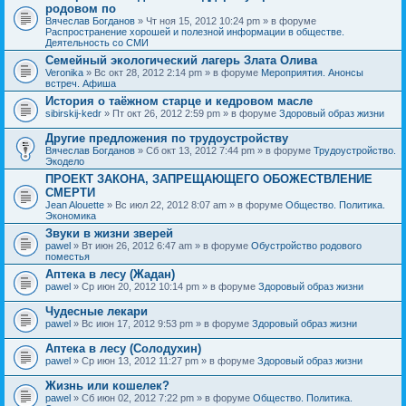
родовом по
Вячеслав Богданов
» Чт ноя 15, 2012 10:24 pm » в форуме
Распространение хорошей и полезной информации в обществе.
Деятельность со СМИ
Семейный экологический лагерь Злата Олива
Veronika
» Вс окт 28, 2012 2:14 pm » в форуме
Мероприятия. Анонсы
встреч. Афиша
История о таёжном старце и кедровом масле
sibirskij-kedr
» Пт окт 26, 2012 2:59 pm » в форуме
Здоровый образ жизни
Другие предложения по трудоустройству
Вячеслав Богданов
» Сб окт 13, 2012 7:44 pm » в форуме
Трудоустройство.
Экодело
ПРОЕКТ ЗАКОНА, ЗАПРЕЩАЮЩЕГО ОБОЖЕСТВЛЕНИЕ
СМЕРТИ
Jean Alouette
» Вс июл 22, 2012 8:07 am » в форуме
Общество. Политика.
Экономика
Звуки в жизни зверей
pawel
» Вт июн 26, 2012 6:47 am » в форуме
Обустройство родового
поместья
Аптека в лесу (Жадан)
pawel
» Ср июн 20, 2012 10:14 pm » в форуме
Здоровый образ жизни
Чудесные лекари
pawel
» Вс июн 17, 2012 9:53 pm » в форуме
Здоровый образ жизни
Аптека в лесу (Солодухин)
pawel
» Ср июн 13, 2012 11:27 pm » в форуме
Здоровый образ жизни
Жизнь или кошелек?
pawel
» Сб июн 02, 2012 7:22 pm » в форуме
Общество. Политика.