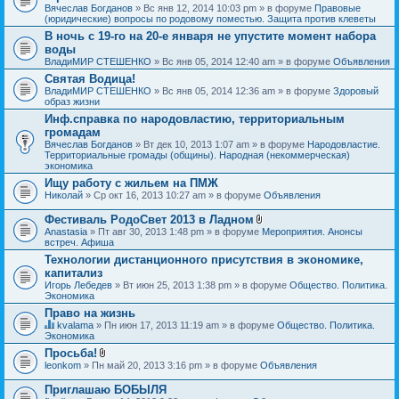
Вячеслав Богданов
» Вс янв 12, 2014 10:03 pm » в форуме
Правовые
(юридические) вопросы по родовому поместью. Защита против клеветы
В ночь с 19-го на 20-е января не упустите момент набора
воды
ВладиМИР СТЕШЕНКО
» Вс янв 05, 2014 12:40 am » в форуме
Объявления
Святая Водица!
ВладиМИР СТЕШЕНКО
» Вс янв 05, 2014 12:36 am » в форуме
Здоровый
образ жизни
Инф.справка по народовластию, территориальным
громадам
Вячеслав Богданов
» Вт дек 10, 2013 1:07 am » в форуме
Народовластие.
Территориальные громады (общины). Народная (некоммерческая)
экономика
Ищу работу с жильем на ПМЖ
Николай
» Ср окт 16, 2013 10:27 am » в форуме
Объявления
Фестиваль РодоСвет 2013 в Ладном
В
Anastasia
» Пт авг 30, 2013 1:48 pm » в форуме
Мероприятия. Анонсы
л
встреч. Афиша
о
Технологии дистанционного присутствия в экономике,
ж
капитализ
е
н
Игорь Лебедев
» Вт июн 25, 2013 1:38 pm » в форуме
Общество. Политика.
и
Экономика
я
Право на жизнь
kvalama
» Пн июн 17, 2013 11:19 am » в форуме
Общество. Политика.
Д
Экономика
а
Просьба!
н
В
leonkom
» Пн май 20, 2013 3:16 pm » в форуме
Объявления
н
л
а
о
я
Приглашаю БОБЫЛЯ
ж
т