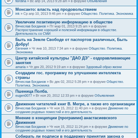
fiordina
» Вс апр 14, 2013 9:28 am » в форуме
Объявления
е
е
н
м
Монсанто: власть над продовольствием
и
а
я
ink
» Ср апр 10, 2013 9:46 pm » в форуме
Общество. Политика. Экономика
с
о
Увеличим позитивную информацию в обществе
д
е
Вячеслав Богданов
» Пт мар 01, 2013 9:25 am » в форуме
р
Распространение хорошей и полезной информации в обществе.
ж
Деятельность со СМИ
и
Быть на Земле Свободе от паспортов различных, Быть
т
Добру!
о
п
Евгения
» Чт янв 10, 2013 7:34 am » в форуме
Общество. Политика.
р
Экономика
о
Центр китайской культуры "ДАО ДЭ" - оздоравливающие
с
занятия
.
amaria
» Чт дек 20, 2012 9:19 am » в форуме
Здоровый образ жизни
Создадим гос. программу по улучшению интеллекта
страны
Вячеслав Богданов
» Вс дек 02, 2012 5:28 pm » в форуме
Общество.
Политика. Экономика
Пшеница Полба.
eugen0077
» Вт ноя 20, 2012 12:33 pm » в форуме
Объявления
Движение читателей книг В. Мегре, а также его организации
Вячеслав Богданов
» Чт ноя 15, 2012 11:40 pm » в форуме
Движение по
созданию родовых поместий и его деятельность
Мнение о концепции (программе) анастасиевского
Движения
Вячеслав Богданов
» Чт ноя 15, 2012 11:24 pm » в форуме
Движение по
созданию родовых поместий и его деятельность
Собирать ли подписи в поддержку принятия закона о