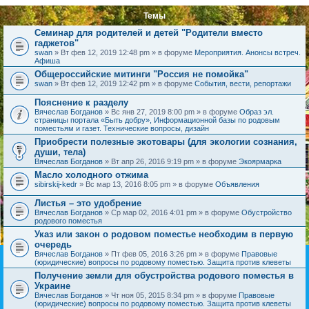
Темы
Семинар для родителей и детей "Родители вместо
гаджетов"
swan
» Вт фев 12, 2019 12:48 pm » в форуме
Мероприятия. Анонсы встреч.
Афиша
Общероссийские митинги "Россия не помойка"
swan
» Вт фев 12, 2019 12:42 pm » в форуме
События, вести, репортажи
Пояснение к разделу
Вячеслав Богданов
» Вс янв 27, 2019 8:00 pm » в форуме
Образ эл.
страницы портала «Быть добру», Информационной базы по родовым
поместьям и газет. Технические вопросы, дизайн
Приобрести полезные экотовары (для экологии сознания,
души, тела)
Вячеслав Богданов
» Вт апр 26, 2016 9:19 pm » в форуме
Экоярмарка
Масло холодного отжима
sibirskij-kedr
» Вс мар 13, 2016 8:05 pm » в форуме
Объявления
Листья – это удобрение
Вячеслав Богданов
» Ср мар 02, 2016 4:01 pm » в форуме
Обустройство
родового поместья
Указ или закон о родовом поместье необходим в первую
очередь
Вячеслав Богданов
» Пт фев 05, 2016 3:26 pm » в форуме
Правовые
(юридические) вопросы по родовому поместью. Защита против клеветы
Получение земли для обустройства родового поместья в
Украине
Вячеслав Богданов
» Чт ноя 05, 2015 8:34 pm » в форуме
Правовые
(юридические) вопросы по родовому поместью. Защита против клеветы