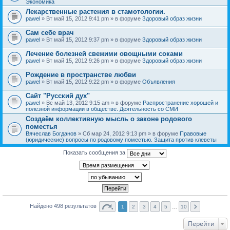
Экономика
Лекарственные растения в стамотологии.
pawel
» Вт май 15, 2012 9:41 pm » в форуме
Здоровый образ жизни
Сам себе врач
pawel
» Вт май 15, 2012 9:37 pm » в форуме
Здоровый образ жизни
Лечение болезней свежими овощными соками
pawel
» Вт май 15, 2012 9:26 pm » в форуме
Здоровый образ жизни
Рождение в пространстве любви
pawel
» Вт май 15, 2012 9:22 pm » в форуме
Объявления
Сайт "Русский дух"
pawel
» Вс май 13, 2012 9:15 am » в форуме
Распространение хорошей и
полезной информации в обществе. Деятельность со СМИ
Создаём коллективную мысль о законе родового
поместья
Вячеслав Богданов
» Сб мар 24, 2012 9:13 pm » в форуме
Правовые
(юридические) вопросы по родовому поместью. Защита против клеветы
Показать сообщения за
Найдено 498 результатов
1
2
3
4
5
…
10
Перейти