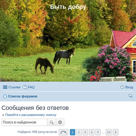
Быть добру
Ссылки
FAQ
Вход
Список форумов
ои
Сообщения без ответов
ск
Перейти к расширенному поиску
Найдено 498 результатов
1
2
3
4
5
…
10