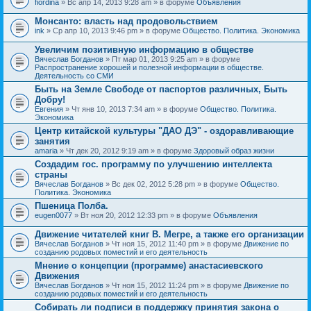
fiordina
» Вс апр 14, 2013 9:28 am » в форуме
Объявления
е
е
н
м
Монсанто: власть над продовольствием
и
а
я
ink
» Ср апр 10, 2013 9:46 pm » в форуме
Общество. Политика. Экономика
с
о
Увеличим позитивную информацию в обществе
д
е
Вячеслав Богданов
» Пт мар 01, 2013 9:25 am » в форуме
р
Распространение хорошей и полезной информации в обществе.
ж
Деятельность со СМИ
и
Быть на Земле Свободе от паспортов различных, Быть
т
Добру!
о
п
Евгения
» Чт янв 10, 2013 7:34 am » в форуме
Общество. Политика.
р
Экономика
о
Центр китайской культуры "ДАО ДЭ" - оздоравливающие
с
занятия
.
amaria
» Чт дек 20, 2012 9:19 am » в форуме
Здоровый образ жизни
Создадим гос. программу по улучшению интеллекта
страны
Вячеслав Богданов
» Вс дек 02, 2012 5:28 pm » в форуме
Общество.
Политика. Экономика
Пшеница Полба.
eugen0077
» Вт ноя 20, 2012 12:33 pm » в форуме
Объявления
Движение читателей книг В. Мегре, а также его организации
Вячеслав Богданов
» Чт ноя 15, 2012 11:40 pm » в форуме
Движение по
созданию родовых поместий и его деятельность
Мнение о концепции (программе) анастасиевского
Движения
Вячеслав Богданов
» Чт ноя 15, 2012 11:24 pm » в форуме
Движение по
созданию родовых поместий и его деятельность
Собирать ли подписи в поддержку принятия закона о