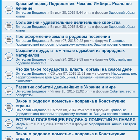
Красный перец. Подорожник. Чеснок. Имбирь. Реальное
лечение
Вячеслав Богданов
» Вт июн 30, 2015 8:44 pm » в форуме
Здоровый образ
жизни
Соль жизни - удивительные целительные свойства
Вячеслав Богданов
» Вт июн 30, 2015 8:43 pm » в форуме
Здоровый образ
жизни
Про оформление земли в родовом поселении
Вячеслав Богданов
» Вс июн 07, 2015 9:22 pm » в форуме
Правовые
(юридические) вопросы по родовому поместью. Защита против клеветы
Создание пруда, в том числе с дамбой из природных
материалов
Вячеслав Богданов
» Вс май 24, 2015 9:59 pm » в форуме
Обустройство
родового поместья
Что же такое государство, власть, органы на самом деле
Вячеслав Богданов
» Сб фев 07, 2015 11:51 am » в форуме
Народовластие.
Территориальные громады (общины). Народная (некоммерческая)
экономика
Развитие событий дальнейших в Украине и мире
Вячеслав Богданов
» Чт янв 15, 2015 11:02 pm » в форуме
События, вести,
репортажи
Закон о родовом поместье - поправка в Конституцию
страны
Вячеслав Богданов
» Сб фев 08, 2014 3:50 pm » в форуме
Правовые
(юридические) вопросы по родовому поместью. Защита против клеветы
ВСТРЕЧА ПОСЕЛЕНЦЕВ РОДОВЫХ ПОМЕСТИЙ 25 ЯНВАРЯ
Игорь
» Пт янв 17, 2014 12:30 am » в форуме
Мероприятия. Анонсы встреч.
Афиша
Закон о родовом поместье - поправка в Конституцию
страны