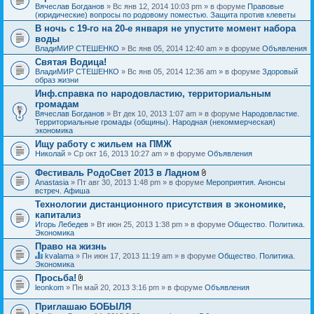
Вячеслав Богданов
» Вс янв 12, 2014 10:03 pm » в форуме
Правовые
(юридические) вопросы по родовому поместью. Защита против клеветы
В ночь с 19-го на 20-е января не упустите момент набора
воды
ВладиМИР СТЕШЕНКО
» Вс янв 05, 2014 12:40 am » в форуме
Объявления
Святая Водица!
ВладиМИР СТЕШЕНКО
» Вс янв 05, 2014 12:36 am » в форуме
Здоровый
образ жизни
Инф.справка по народовластию, территориальным
громадам
Вячеслав Богданов
» Вт дек 10, 2013 1:07 am » в форуме
Народовластие.
Территориальные громады (общины). Народная (некоммерческая)
экономика
Ищу работу с жильем на ПМЖ
Николай
» Ср окт 16, 2013 10:27 am » в форуме
Объявления
Фестиваль РодоСвет 2013 в Ладном
В
Anastasia
» Пт авг 30, 2013 1:48 pm » в форуме
Мероприятия. Анонсы
л
встреч. Афиша
о
Технологии дистанционного присутствия в экономике,
ж
капитализ
е
н
Игорь Лебедев
» Вт июн 25, 2013 1:38 pm » в форуме
Общество. Политика.
и
Экономика
я
Право на жизнь
kvalama
» Пн июн 17, 2013 11:19 am » в форуме
Общество. Политика.
Д
Экономика
а
Просьба!
н
В
leonkom
» Пн май 20, 2013 3:16 pm » в форуме
Объявления
н
л
а
о
я
Приглашаю БОБЫЛЯ
ж
т