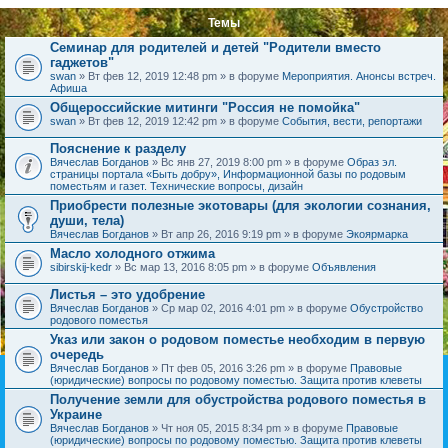
Темы
Семинар для родителей и детей "Родители вместо
гаджетов"
swan
» Вт фев 12, 2019 12:48 pm » в форуме
Мероприятия. Анонсы встреч.
Афиша
Общероссийские митинги "Россия не помойка"
swan
» Вт фев 12, 2019 12:42 pm » в форуме
События, вести, репортажи
Пояснение к разделу
Вячеслав Богданов
» Вс янв 27, 2019 8:00 pm » в форуме
Образ эл.
страницы портала «Быть добру», Информационной базы по родовым
поместьям и газет. Технические вопросы, дизайн
Приобрести полезные экотовары (для экологии сознания,
души, тела)
Вячеслав Богданов
» Вт апр 26, 2016 9:19 pm » в форуме
Экоярмарка
Масло холодного отжима
sibirskij-kedr
» Вс мар 13, 2016 8:05 pm » в форуме
Объявления
Листья – это удобрение
Вячеслав Богданов
» Ср мар 02, 2016 4:01 pm » в форуме
Обустройство
родового поместья
Указ или закон о родовом поместье необходим в первую
очередь
Вячеслав Богданов
» Пт фев 05, 2016 3:26 pm » в форуме
Правовые
(юридические) вопросы по родовому поместью. Защита против клеветы
Получение земли для обустройства родового поместья в
Украине
Вячеслав Богданов
» Чт ноя 05, 2015 8:34 pm » в форуме
Правовые
(юридические) вопросы по родовому поместью. Защита против клеветы