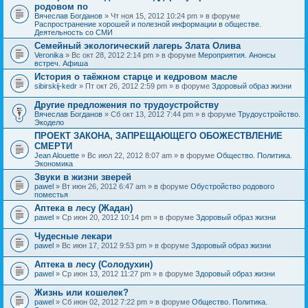
родовом по
Вячеслав Богданов
» Чт ноя 15, 2012 10:24 pm » в форуме
Распространение хорошей и полезной информации в обществе.
Деятельность со СМИ
Семейный экологический лагерь Злата Олива
Veronika
» Вс окт 28, 2012 2:14 pm » в форуме
Мероприятия. Анонсы
встреч. Афиша
История о таёжном старце и кедровом масле
sibirskij-kedr
» Пт окт 26, 2012 2:59 pm » в форуме
Здоровый образ жизни
Другие предложения по трудоустройству
Вячеслав Богданов
» Сб окт 13, 2012 7:44 pm » в форуме
Трудоустройство.
Экодело
ПРОЕКТ ЗАКОНА, ЗАПРЕЩАЮЩЕГО ОБОЖЕСТВЛЕНИЕ
СМЕРТИ
Jean Alouette
» Вс июл 22, 2012 8:07 am » в форуме
Общество. Политика.
Экономика
Звуки в жизни зверей
pawel
» Вт июн 26, 2012 6:47 am » в форуме
Обустройство родового
поместья
Аптека в лесу (Жадан)
pawel
» Ср июн 20, 2012 10:14 pm » в форуме
Здоровый образ жизни
Чудесные лекари
pawel
» Вс июн 17, 2012 9:53 pm » в форуме
Здоровый образ жизни
Аптека в лесу (Солодухин)
pawel
» Ср июн 13, 2012 11:27 pm » в форуме
Здоровый образ жизни
Жизнь или кошелек?
pawel
» Сб июн 02, 2012 7:22 pm » в форуме
Общество. Политика.