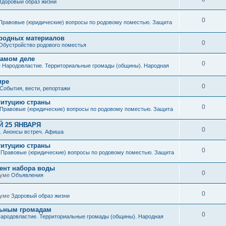
Здоровый образ жизни
0
Правовые (юридические) вопросы по родовому поместью. Защита
иродных материалов
0
Обустройство родового поместья
 самом деле
0
е
Народовластие. Территориальные громады (общины). Народная
ире
0
События, вести, репортажи
титуцию страны
0
Правовые (юридические) вопросы по родовому поместью. Защита
 25 ЯНВАРЯ
0
. Анонсы встреч. Афиша
титуцию страны
0
е
Правовые (юридические) вопросы по родовому поместью. Защита
мент набора воды
0
руме
Объявления
0
руме
Здоровый образ жизни
льным громадам
0
ародовластие. Территориальные громады (общины). Народная