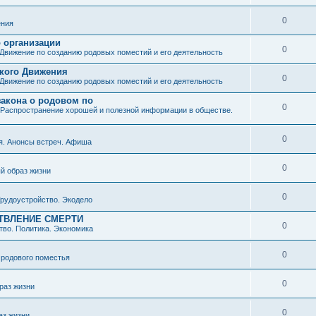
0
ния
о организации
0
Движение по созданию родовых поместий и его деятельность
ского Движения
0
Движение по созданию родовых поместий и его деятельность
закона о родовом по
0
Распространение хорошей и полезной информации в обществе.
0
я. Анонсы встреч. Афиша
0
й образ жизни
0
рудоустройство. Экодело
ТВЛЕНИЕ СМЕРТИ
0
во. Политика. Экономика
0
 родового поместья
0
раз жизни
0
аз жизни