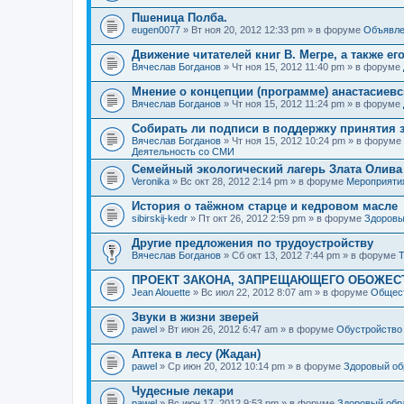
Пшеница Полба.
eugen0077
» Вт ноя 20, 2012 12:33 pm » в форуме
Объявле
Движение читателей книг В. Мегре, а также ег
Вячеслав Богданов
» Чт ноя 15, 2012 11:40 pm » в форуме
Мнение о концепции (программе) анастасиев
Вячеслав Богданов
» Чт ноя 15, 2012 11:24 pm » в форуме
Собирать ли подписи в поддержку принятия 
Вячеслав Богданов
» Чт ноя 15, 2012 10:24 pm » в форуме
Деятельность со СМИ
Семейный экологический лагерь Злата Олива
Veronika
» Вс окт 28, 2012 2:14 pm » в форуме
Мероприяти
История о таёжном старце и кедровом масле
sibirskij-kedr
» Пт окт 26, 2012 2:59 pm » в форуме
Здоровы
Другие предложения по трудоустройству
Вячеслав Богданов
» Сб окт 13, 2012 7:44 pm » в форуме
Т
ПРОЕКТ ЗАКОНА, ЗАПРЕЩАЮЩЕГО ОБОЖЕС
Jean Alouette
» Вс июл 22, 2012 8:07 am » в форуме
Общест
Звуки в жизни зверей
pawel
» Вт июн 26, 2012 6:47 am » в форуме
Обустройство
Аптека в лесу (Жадан)
pawel
» Ср июн 20, 2012 10:14 pm » в форуме
Здоровый об
Чудесные лекари
pawel
» Вс июн 17, 2012 9:53 pm » в форуме
Здоровый обр