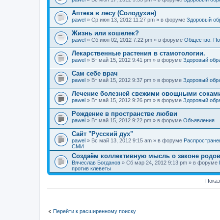
Аптека в лесу (Солодухин)
pawel
» Ср июн 13, 2012 11:27 pm » в форуме
Здоровый об
Жизнь или кошелек?
pawel
» Сб июн 02, 2012 7:22 pm » в форуме
Общество. По
Лекарственные растения в стамотологии.
pawel
» Вт май 15, 2012 9:41 pm » в форуме
Здоровый обр
Сам себе врач
pawel
» Вт май 15, 2012 9:37 pm » в форуме
Здоровый обр
Лечение болезней свежими овощными сокам
pawel
» Вт май 15, 2012 9:26 pm » в форуме
Здоровый обр
Рождение в пространстве любви
pawel
» Вт май 15, 2012 9:22 pm » в форуме
Объявления
Сайт "Русский дух"
pawel
» Вс май 13, 2012 9:15 am » в форуме
Распростране
СМИ
Создаём коллективную мысль о законе родов
Вячеслав Богданов
» Сб мар 24, 2012 9:13 pm » в форуме
против клеветы
Показ
Перейти к расширенному поиску