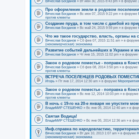
Вячеслав Богданов
» Вт июн 30, 2015 8:43 pm » в форуме
Про оформление земли в родовом поселении
Вячеслав Богданов
» Вс июн 07, 2015 9:22 pm » в форуме
против клеветы
Создание пруда, в том числе с дамбой из пр
Вячеслав Богданов
» Вс май 24, 2015 9:59 pm » в форуме
Что же такое государство, власть, органы на
Вячеслав Богданов
» Сб фев 07, 2015 11:51 am » в форум
(некоммерческая) экономика
Развитие событий дальнейших в Украине и м
Вячеслав Богданов
» Чт янв 15, 2015 11:02 pm » в форуме
Закон о родовом поместье - поправка в Конс
Вячеслав Богданов
» Сб фев 08, 2014 3:50 pm » в форуме
против клеветы
ВСТРЕЧА ПОСЕЛЕНЦЕВ РОДОВЫХ ПОМЕСТИЙ
Игорь
» Пт янв 17, 2014 12:30 am » в форуме
Мероприятия
Закон о родовом поместье - поправка в Конс
Вячеслав Богданов
» Вс янв 12, 2014 10:03 pm » в форум
против клеветы
В ночь с 19-го на 20-е января не упустите мо
ВладиМИР СТЕШЕНКО
» Вс янв 05, 2014 12:40 am » в фо
Святая Водица!
ВладиМИР СТЕШЕНКО
» Вс янв 05, 2014 12:36 am » в фо
Инф.справка по народовластию, территориа
Вячеслав Богданов
» Вт дек 10, 2013 1:07 am » в форуме
Н
(некоммерческая) экономика