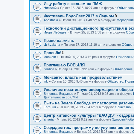
Ищу работу с жильем на ПМЖ
Николай
» Ср окт 16, 2013 10:27 am » в форуме
Объявлен
Фестиваль РодоСвет 2013 в Ладном
В
Anastasia
» Пт авг 30, 2013 1:48 pm » в форуме
Мероприят
л
о
Технологии дистанционного присутствия в эк
ж
Игорь Лебедев
» Вт июн 25, 2013 1:38 pm » в форуме
Обще
е
н
Право на жизнь
и
я
kvalama
» Пн июн 17, 2013 11:19 am » в форуме
Обществ
Д
а
Просьба!
н
В
leonkom
» Пн май 20, 2013 3:16 pm » в форуме
Объявлени
н
л
а
о
Приглашаю БОБЫЛЯ
я
ж
fiordina
т
» Вс апр 14, 2013 9:28 am » в форуме
Объявления
е
е
н
м
Монсанто: власть над продовольствием
и
а
я
ink
» Ср апр 10, 2013 9:46 pm » в форуме
Общество. Полит
с
о
Увеличим позитивную информацию в общест
д
Вячеслав Богданов
» Пт мар 01, 2013 9:25 am » в форуме
е
Деятельность со СМИ
р
ж
Быть на Земле Свободе от паспортов различ
и
Евгения
» Чт янв 10, 2013 7:34 am » в форуме
Общество. 
т
о
Центр китайской культуры "ДАО ДЭ" - оздор
п
amaria
р
» Чт дек 20, 2012 9:19 am » в форуме
Здоровый обр
о
с
Создадим гос. программу по улучшению инте
.
Вячеслав Богданов
» Вс дек 02, 2012 5:28 pm » в форуме
О