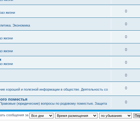
0
раз жизни
0
литика. Экономика
0
аз жизни
0
аз жизни
и
0
аз жизни
0
0
ние хорошей и полезной информации в обществе. Деятельность со
ого поместья
0
Правовые (юридические) вопросы по родовому поместью. Защита
ать сообщения за