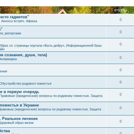
ОТВЕТЫ
есто гаджетов"
0
. Анонсы встреч. Афиша
а"
0
ти, репортажи
0
Образ эл. страницы портала «Быть добру», Информационной базы
айн
и сознания, души, тела)
0
Экоярмарка
0
ения
0
Обустройство родового поместья
им в первую очередь
0
Правовые (юридические) вопросы по родовому поместью. Защита
 поместья в Украине
0
равовые (юридические) вопросы по родовому поместью. Защита
. Реальное лечение
0
Здоровый образ жизни
йства
0