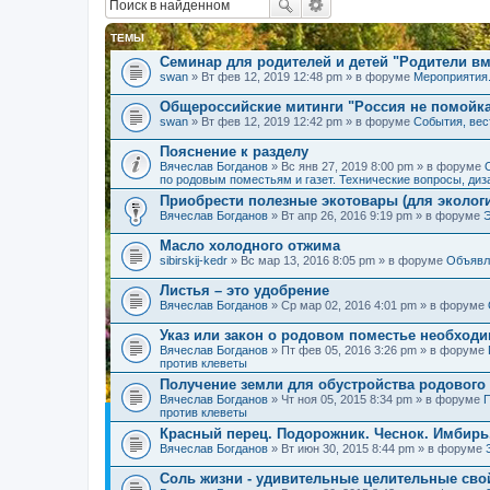
ТЕМЫ
Семинар для родителей и детей "Родители вм
swan
» Вт фев 12, 2019 12:48 pm » в форуме
Мероприятия
Общероссийские митинги "Россия не помойк
swan
» Вт фев 12, 2019 12:42 pm » в форуме
События, вес
Пояснение к разделу
Вячеслав Богданов
» Вс янв 27, 2019 8:00 pm » в форуме
по родовым поместьям и газет. Технические вопросы, диз
Приобрести полезные экотовары (для экологи
Вячеслав Богданов
» Вт апр 26, 2016 9:19 pm » в форуме
Масло холодного отжима
sibirskij-kedr
» Вс мар 13, 2016 8:05 pm » в форуме
Объявл
Листья – это удобрение
Вячеслав Богданов
» Ср мар 02, 2016 4:01 pm » в форуме
Указ или закон о родовом поместье необход
Вячеслав Богданов
» Пт фев 05, 2016 3:26 pm » в форуме
против клеветы
Получение земли для обустройства родового
Вячеслав Богданов
» Чт ноя 05, 2015 8:34 pm » в форуме
П
против клеветы
Красный перец. Подорожник. Чеснок. Имбирь
Вячеслав Богданов
» Вт июн 30, 2015 8:44 pm » в форуме
Соль жизни - удивительные целительные сво