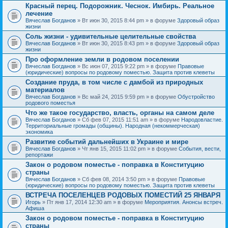
Красный перец. Подорожник. Чеснок. Имбирь. Реальное
лечение
Вячеслав Богданов
» Вт июн 30, 2015 8:44 pm » в форуме
Здоровый образ
жизни
Соль жизни - удивительные целительные свойства
Вячеслав Богданов
» Вт июн 30, 2015 8:43 pm » в форуме
Здоровый образ
жизни
Про оформление земли в родовом поселении
Вячеслав Богданов
» Вс июн 07, 2015 9:22 pm » в форуме
Правовые
(юридические) вопросы по родовому поместью. Защита против клеветы
Создание пруда, в том числе с дамбой из природных
материалов
Вячеслав Богданов
» Вс май 24, 2015 9:59 pm » в форуме
Обустройство
родового поместья
Что же такое государство, власть, органы на самом деле
Вячеслав Богданов
» Сб фев 07, 2015 11:51 am » в форуме
Народовластие.
Территориальные громады (общины). Народная (некоммерческая)
экономика
Развитие событий дальнейших в Украине и мире
Вячеслав Богданов
» Чт янв 15, 2015 11:02 pm » в форуме
События, вести,
репортажи
Закон о родовом поместье - поправка в Конституцию
страны
Вячеслав Богданов
» Сб фев 08, 2014 3:50 pm » в форуме
Правовые
(юридические) вопросы по родовому поместью. Защита против клеветы
ВСТРЕЧА ПОСЕЛЕНЦЕВ РОДОВЫХ ПОМЕСТИЙ 25 ЯНВАРЯ
Игорь
» Пт янв 17, 2014 12:30 am » в форуме
Мероприятия. Анонсы встреч.
Афиша
Закон о родовом поместье - поправка в Конституцию
страны