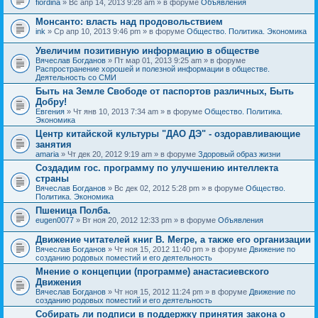
fiordina
» Вс апр 14, 2013 9:28 am » в форуме
Объявления
е
е
н
м
Монсанто: власть над продовольствием
и
а
я
ink
» Ср апр 10, 2013 9:46 pm » в форуме
Общество. Политика. Экономика
с
о
Увеличим позитивную информацию в обществе
д
е
Вячеслав Богданов
» Пт мар 01, 2013 9:25 am » в форуме
р
Распространение хорошей и полезной информации в обществе.
ж
Деятельность со СМИ
и
Быть на Земле Свободе от паспортов различных, Быть
т
Добру!
о
п
Евгения
» Чт янв 10, 2013 7:34 am » в форуме
Общество. Политика.
р
Экономика
о
Центр китайской культуры "ДАО ДЭ" - оздоравливающие
с
занятия
.
amaria
» Чт дек 20, 2012 9:19 am » в форуме
Здоровый образ жизни
Создадим гос. программу по улучшению интеллекта
страны
Вячеслав Богданов
» Вс дек 02, 2012 5:28 pm » в форуме
Общество.
Политика. Экономика
Пшеница Полба.
eugen0077
» Вт ноя 20, 2012 12:33 pm » в форуме
Объявления
Движение читателей книг В. Мегре, а также его организации
Вячеслав Богданов
» Чт ноя 15, 2012 11:40 pm » в форуме
Движение по
созданию родовых поместий и его деятельность
Мнение о концепции (программе) анастасиевского
Движения
Вячеслав Богданов
» Чт ноя 15, 2012 11:24 pm » в форуме
Движение по
созданию родовых поместий и его деятельность
Собирать ли подписи в поддержку принятия закона о