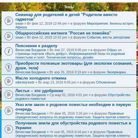
Темы
Семинар для родителей и детей "Родители вместо
гаджетов"
swan
» Вт фев 12, 2019 12:48 pm » в форуме
Мероприятия. Анонсы встреч.
Афиша
Общероссийские митинги "Россия не помойка"
swan
» Вт фев 12, 2019 12:42 pm » в форуме
События, вести, репортажи
Пояснение к разделу
Вячеслав Богданов
» Вс янв 27, 2019 8:00 pm » в форуме
Образ эл.
страницы портала «Быть добру», Информационной базы по родовым
поместьям и газет. Технические вопросы, дизайн
Приобрести полезные экотовары (для экологии сознания,
души, тела)
Вячеслав Богданов
» Вт апр 26, 2016 9:19 pm » в форуме
Экоярмарка
Масло холодного отжима
sibirskij-kedr
» Вс мар 13, 2016 8:05 pm » в форуме
Объявления
Листья – это удобрение
Вячеслав Богданов
» Ср мар 02, 2016 4:01 pm » в форуме
Обустройство
родового поместья
Указ или закон о родовом поместье необходим в первую
очередь
Вячеслав Богданов
» Пт фев 05, 2016 3:26 pm » в форуме
Правовые
(юридические) вопросы по родовому поместью. Защита против клеветы
Получение земли для обустройства родового поместья в
Украине
Вячеслав Богданов
» Чт ноя 05, 2015 8:34 pm » в форуме
Правовые
(юридические) вопросы по родовому поместью. Защита против клеветы