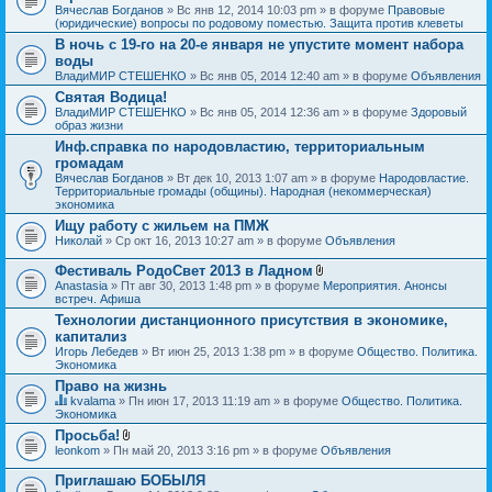
Вячеслав Богданов
» Вс янв 12, 2014 10:03 pm » в форуме
Правовые
(юридические) вопросы по родовому поместью. Защита против клеветы
В ночь с 19-го на 20-е января не упустите момент набора
воды
ВладиМИР СТЕШЕНКО
» Вс янв 05, 2014 12:40 am » в форуме
Объявления
Святая Водица!
ВладиМИР СТЕШЕНКО
» Вс янв 05, 2014 12:36 am » в форуме
Здоровый
образ жизни
Инф.справка по народовластию, территориальным
громадам
Вячеслав Богданов
» Вт дек 10, 2013 1:07 am » в форуме
Народовластие.
Территориальные громады (общины). Народная (некоммерческая)
экономика
Ищу работу с жильем на ПМЖ
Николай
» Ср окт 16, 2013 10:27 am » в форуме
Объявления
Фестиваль РодоСвет 2013 в Ладном
В
Anastasia
» Пт авг 30, 2013 1:48 pm » в форуме
Мероприятия. Анонсы
л
встреч. Афиша
о
Технологии дистанционного присутствия в экономике,
ж
капитализ
е
н
Игорь Лебедев
» Вт июн 25, 2013 1:38 pm » в форуме
Общество. Политика.
и
Экономика
я
Право на жизнь
kvalama
» Пн июн 17, 2013 11:19 am » в форуме
Общество. Политика.
Д
Экономика
а
Просьба!
н
В
leonkom
» Пн май 20, 2013 3:16 pm » в форуме
Объявления
н
л
а
о
я
Приглашаю БОБЫЛЯ
ж
т