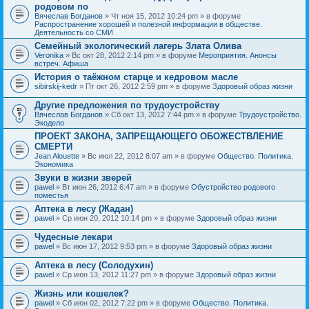
родовом по
Вячеслав Богданов
» Чт ноя 15, 2012 10:24 pm » в форуме
Распространение хорошей и полезной информации в обществе.
Деятельность со СМИ
Семейный экологический лагерь Злата Олива
Veronika
» Вс окт 28, 2012 2:14 pm » в форуме
Мероприятия. Анонсы
встреч. Афиша
История о таёжном старце и кедровом масле
sibirskij-kedr
» Пт окт 26, 2012 2:59 pm » в форуме
Здоровый образ жизни
Другие предложения по трудоустройству
Вячеслав Богданов
» Сб окт 13, 2012 7:44 pm » в форуме
Трудоустройство.
Экодело
ПРОЕКТ ЗАКОНА, ЗАПРЕЩАЮЩЕГО ОБОЖЕСТВЛЕНИЕ
СМЕРТИ
Jean Alouette
» Вс июл 22, 2012 8:07 am » в форуме
Общество. Политика.
Экономика
Звуки в жизни зверей
pawel
» Вт июн 26, 2012 6:47 am » в форуме
Обустройство родового
поместья
Аптека в лесу (Жадан)
pawel
» Ср июн 20, 2012 10:14 pm » в форуме
Здоровый образ жизни
Чудесные лекари
pawel
» Вс июн 17, 2012 9:53 pm » в форуме
Здоровый образ жизни
Аптека в лесу (Солодухин)
pawel
» Ср июн 13, 2012 11:27 pm » в форуме
Здоровый образ жизни
Жизнь или кошелек?
pawel
» Сб июн 02, 2012 7:22 pm » в форуме
Общество. Политика.