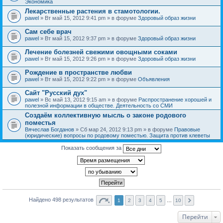
Экономика
Лекарственные растения в стамотологии.
pawel
» Вт май 15, 2012 9:41 pm » в форуме
Здоровый образ жизни
Сам себе врач
pawel
» Вт май 15, 2012 9:37 pm » в форуме
Здоровый образ жизни
Лечение болезней свежими овощными соками
pawel
» Вт май 15, 2012 9:26 pm » в форуме
Здоровый образ жизни
Рождение в пространстве любви
pawel
» Вт май 15, 2012 9:22 pm » в форуме
Объявления
Сайт "Русский дух"
pawel
» Вс май 13, 2012 9:15 am » в форуме
Распространение хорошей и
полезной информации в обществе. Деятельность со СМИ
Создаём коллективную мысль о законе родового
поместья
Вячеслав Богданов
» Сб мар 24, 2012 9:13 pm » в форуме
Правовые
(юридические) вопросы по родовому поместью. Защита против клеветы
Показать сообщения за
Найдено 498 результатов
1
2
3
4
5
…
10
Перейти