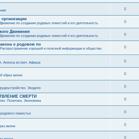
0
ния
о организации
0
Движение по созданию родовых поместий и его деятельность
ского Движения
0
Движение по созданию родовых поместий и его деятельность
закона о родовом по
0
Распространение хорошей и полезной информации в обществе.
0
я. Анонсы встреч. Афиша
0
й образ жизни
0
рудоустройство. Экодело
ТВЛЕНИЕ СМЕРТИ
0
во. Политика. Экономика
0
 родового поместья
0
раз жизни
0
аз жизни