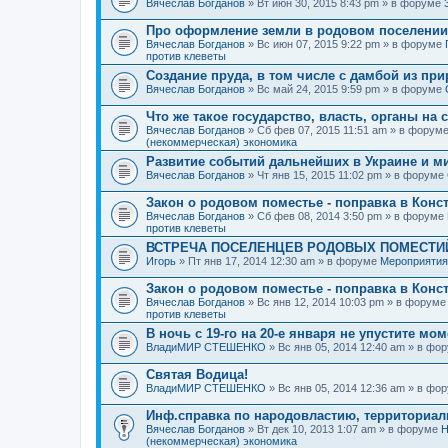
Вячеслав Богданов
» Вт июн 30, 2015 8:43 pm » в форуме
Про оформление земли в родовом поселении
Вячеслав Богданов
» Вс июн 07, 2015 9:22 pm » в форуме
против клеветы
Создание пруда, в том числе с дамбой из пр
Вячеслав Богданов
» Вс май 24, 2015 9:59 pm » в форуме
Что же такое государство, власть, органы на
Вячеслав Богданов
» Сб фев 07, 2015 11:51 am » в форум
(некоммерческая) экономика
Развитие событий дальнейших в Украине и м
Вячеслав Богданов
» Чт янв 15, 2015 11:02 pm » в форуме
Закон о родовом поместье - поправка в Конс
Вячеслав Богданов
» Сб фев 08, 2014 3:50 pm » в форуме
против клеветы
ВСТРЕЧА ПОСЕЛЕНЦЕВ РОДОВЫХ ПОМЕСТИЙ
Игорь
» Пт янв 17, 2014 12:30 am » в форуме
Мероприятия
Закон о родовом поместье - поправка в Конс
Вячеслав Богданов
» Вс янв 12, 2014 10:03 pm » в форум
против клеветы
В ночь с 19-го на 20-е января не упустите мо
ВладиМИР СТЕШЕНКО
» Вс янв 05, 2014 12:40 am » в фо
Святая Водица!
ВладиМИР СТЕШЕНКО
» Вс янв 05, 2014 12:36 am » в фо
Инф.справка по народовластию, территориа
Вячеслав Богданов
» Вт дек 10, 2013 1:07 am » в форуме
Н
(некоммерческая) экономика