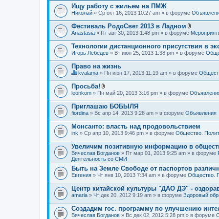
Ищу работу с жильем на ПМЖ
Николай
» Ср окт 16, 2013 10:27 am » в форуме
Объявлен
Фестиваль РодоСвет 2013 в Ладном
В
Anastasia
» Пт авг 30, 2013 1:48 pm » в форуме
Мероприят
л
о
Технологии дистанционного присутствия в эк
ж
Игорь Лебедев
» Вт июн 25, 2013 1:38 pm » в форуме
Обще
е
н
Право на жизнь
и
я
kvalama
» Пн июн 17, 2013 11:19 am » в форуме
Обществ
Д
а
Просьба!
н
В
leonkom
» Пн май 20, 2013 3:16 pm » в форуме
Объявлени
н
л
а
о
Приглашаю БОБЫЛЯ
я
ж
fiordina
т
» Вс апр 14, 2013 9:28 am » в форуме
Объявления
е
е
н
м
Монсанто: власть над продовольствием
и
а
я
ink
» Ср апр 10, 2013 9:46 pm » в форуме
Общество. Полит
с
о
Увеличим позитивную информацию в общест
д
Вячеслав Богданов
» Пт мар 01, 2013 9:25 am » в форуме
е
Деятельность со СМИ
р
ж
Быть на Земле Свободе от паспортов различ
и
Евгения
» Чт янв 10, 2013 7:34 am » в форуме
Общество. 
т
о
Центр китайской культуры "ДАО ДЭ" - оздор
п
amaria
р
» Чт дек 20, 2012 9:19 am » в форуме
Здоровый обр
о
с
Создадим гос. программу по улучшению инте
.
Вячеслав Богданов
» Вс дек 02, 2012 5:28 pm » в форуме
О