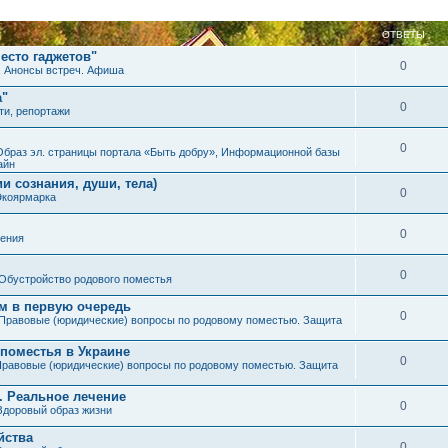
ОТВЕТЫ
есто гаджетов"
0
. Анонсы встреч. Афиша
а"
0
ти, репортажи
0
Образ эл. страницы портала «Быть добру», Информационной базы
айн
и сознания, души, тела)
0
Экоярмарка
0
ения
0
Обустройство родового поместья
им в первую очередь
0
Правовые (юридические) вопросы по родовому поместью. Защита
 поместья в Украине
0
равовые (юридические) вопросы по родовому поместью. Защита
. Реальное лечение
0
Здоровый образ жизни
йства
0