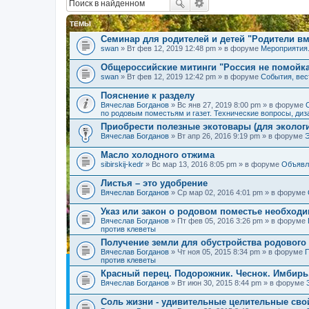
ТЕМЫ
Семинар для родителей и детей "Родители вм
swan
» Вт фев 12, 2019 12:48 pm » в форуме
Мероприятия
Общероссийские митинги "Россия не помойк
swan
» Вт фев 12, 2019 12:42 pm » в форуме
События, вес
Пояснение к разделу
Вячеслав Богданов
» Вс янв 27, 2019 8:00 pm » в форуме
по родовым поместьям и газет. Технические вопросы, диз
Приобрести полезные экотовары (для экологи
Вячеслав Богданов
» Вт апр 26, 2016 9:19 pm » в форуме
Масло холодного отжима
sibirskij-kedr
» Вс мар 13, 2016 8:05 pm » в форуме
Объявл
Листья – это удобрение
Вячеслав Богданов
» Ср мар 02, 2016 4:01 pm » в форуме
Указ или закон о родовом поместье необход
Вячеслав Богданов
» Пт фев 05, 2016 3:26 pm » в форуме
против клеветы
Получение земли для обустройства родового
Вячеслав Богданов
» Чт ноя 05, 2015 8:34 pm » в форуме
П
против клеветы
Красный перец. Подорожник. Чеснок. Имбирь
Вячеслав Богданов
» Вт июн 30, 2015 8:44 pm » в форуме
Соль жизни - удивительные целительные сво