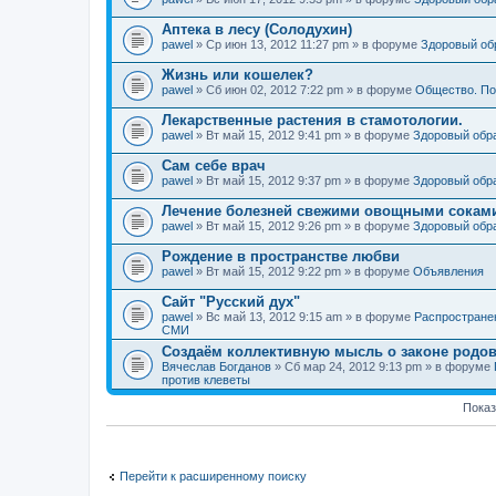
Аптека в лесу (Солодухин)
pawel
» Ср июн 13, 2012 11:27 pm » в форуме
Здоровый об
Жизнь или кошелек?
pawel
» Сб июн 02, 2012 7:22 pm » в форуме
Общество. По
Лекарственные растения в стамотологии.
pawel
» Вт май 15, 2012 9:41 pm » в форуме
Здоровый обр
Сам себе врач
pawel
» Вт май 15, 2012 9:37 pm » в форуме
Здоровый обр
Лечение болезней свежими овощными сокам
pawel
» Вт май 15, 2012 9:26 pm » в форуме
Здоровый обр
Рождение в пространстве любви
pawel
» Вт май 15, 2012 9:22 pm » в форуме
Объявления
Сайт "Русский дух"
pawel
» Вс май 13, 2012 9:15 am » в форуме
Распростране
СМИ
Создаём коллективную мысль о законе родов
Вячеслав Богданов
» Сб мар 24, 2012 9:13 pm » в форуме
против клеветы
Показ
Перейти к расширенному поиску