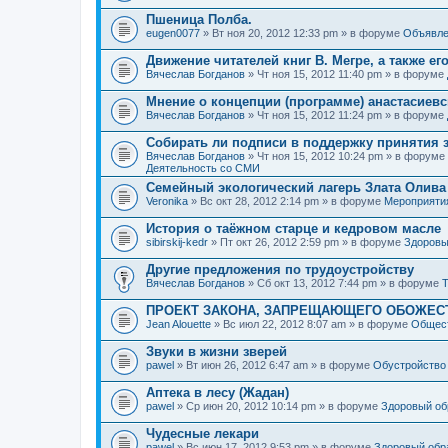
Пшеница Полба.
eugen0077
» Вт ноя 20, 2012 12:33 pm » в форуме
Объявле
Движение читателей книг В. Мегре, а также ег
Вячеслав Богданов
» Чт ноя 15, 2012 11:40 pm » в форуме
Мнение о концепции (программе) анастасиев
Вячеслав Богданов
» Чт ноя 15, 2012 11:24 pm » в форуме
Собирать ли подписи в поддержку принятия 
Вячеслав Богданов
» Чт ноя 15, 2012 10:24 pm » в форуме
Деятельность со СМИ
Семейный экологический лагерь Злата Олива
Veronika
» Вс окт 28, 2012 2:14 pm » в форуме
Мероприяти
История о таёжном старце и кедровом масле
sibirskij-kedr
» Пт окт 26, 2012 2:59 pm » в форуме
Здоровы
Другие предложения по трудоустройству
Вячеслав Богданов
» Сб окт 13, 2012 7:44 pm » в форуме
Т
ПРОЕКТ ЗАКОНА, ЗАПРЕЩАЮЩЕГО ОБОЖЕС
Jean Alouette
» Вс июл 22, 2012 8:07 am » в форуме
Общест
Звуки в жизни зверей
pawel
» Вт июн 26, 2012 6:47 am » в форуме
Обустройство
Аптека в лесу (Жадан)
pawel
» Ср июн 20, 2012 10:14 pm » в форуме
Здоровый об
Чудесные лекари
pawel
» Вс июн 17, 2012 9:53 pm » в форуме
Здоровый обр