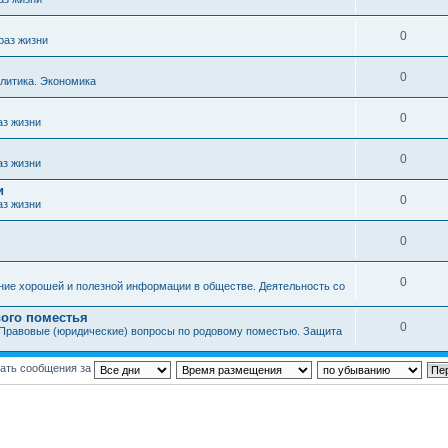
0
раз жизни
0
литика. Экономика
0
аз жизни
0
аз жизни
и
0
аз жизни
0
0
ние хорошей и полезной информации в обществе. Деятельность со
ого поместья
0
Правовые (юридические) вопросы по родовому поместью. Защита
ать сообщения за