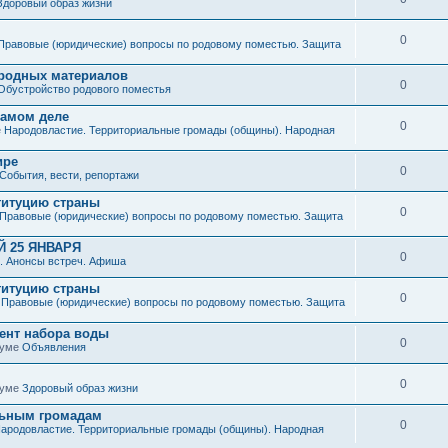
Здоровый образ жизни
0
Правовые (юридические) вопросы по родовому поместью. Защита
иродных материалов
0
Обустройство родового поместья
 самом деле
0
е
Народовластие. Территориальные громады (общины). Народная
ире
0
События, вести, репортажи
титуцию страны
0
Правовые (юридические) вопросы по родовому поместью. Защита
 25 ЯНВАРЯ
0
. Анонсы встреч. Афиша
титуцию страны
0
е
Правовые (юридические) вопросы по родовому поместью. Защита
мент набора воды
0
руме
Объявления
0
руме
Здоровый образ жизни
льным громадам
0
ародовластие. Территориальные громады (общины). Народная