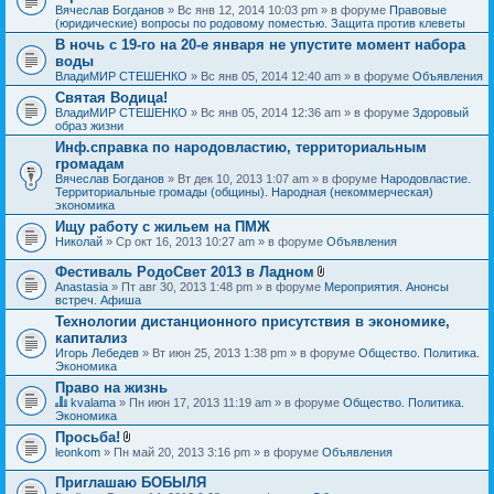
Вячеслав Богданов
» Вс янв 12, 2014 10:03 pm » в форуме
Правовые
(юридические) вопросы по родовому поместью. Защита против клеветы
В ночь с 19-го на 20-е января не упустите момент набора
воды
ВладиМИР СТЕШЕНКО
» Вс янв 05, 2014 12:40 am » в форуме
Объявления
Святая Водица!
ВладиМИР СТЕШЕНКО
» Вс янв 05, 2014 12:36 am » в форуме
Здоровый
образ жизни
Инф.справка по народовластию, территориальным
громадам
Вячеслав Богданов
» Вт дек 10, 2013 1:07 am » в форуме
Народовластие.
Территориальные громады (общины). Народная (некоммерческая)
экономика
Ищу работу с жильем на ПМЖ
Николай
» Ср окт 16, 2013 10:27 am » в форуме
Объявления
Фестиваль РодоСвет 2013 в Ладном
В
Anastasia
» Пт авг 30, 2013 1:48 pm » в форуме
Мероприятия. Анонсы
л
встреч. Афиша
о
Технологии дистанционного присутствия в экономике,
ж
капитализ
е
н
Игорь Лебедев
» Вт июн 25, 2013 1:38 pm » в форуме
Общество. Политика.
и
Экономика
я
Право на жизнь
kvalama
» Пн июн 17, 2013 11:19 am » в форуме
Общество. Политика.
Д
Экономика
а
Просьба!
н
В
leonkom
» Пн май 20, 2013 3:16 pm » в форуме
Объявления
н
л
а
о
я
Приглашаю БОБЫЛЯ
ж
т