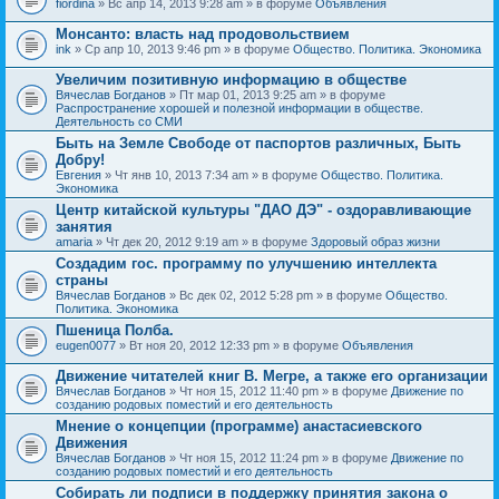
fiordina
» Вс апр 14, 2013 9:28 am » в форуме
Объявления
е
е
н
м
Монсанто: власть над продовольствием
и
а
я
ink
» Ср апр 10, 2013 9:46 pm » в форуме
Общество. Политика. Экономика
с
о
Увеличим позитивную информацию в обществе
д
е
Вячеслав Богданов
» Пт мар 01, 2013 9:25 am » в форуме
р
Распространение хорошей и полезной информации в обществе.
ж
Деятельность со СМИ
и
Быть на Земле Свободе от паспортов различных, Быть
т
Добру!
о
п
Евгения
» Чт янв 10, 2013 7:34 am » в форуме
Общество. Политика.
р
Экономика
о
Центр китайской культуры "ДАО ДЭ" - оздоравливающие
с
занятия
.
amaria
» Чт дек 20, 2012 9:19 am » в форуме
Здоровый образ жизни
Создадим гос. программу по улучшению интеллекта
страны
Вячеслав Богданов
» Вс дек 02, 2012 5:28 pm » в форуме
Общество.
Политика. Экономика
Пшеница Полба.
eugen0077
» Вт ноя 20, 2012 12:33 pm » в форуме
Объявления
Движение читателей книг В. Мегре, а также его организации
Вячеслав Богданов
» Чт ноя 15, 2012 11:40 pm » в форуме
Движение по
созданию родовых поместий и его деятельность
Мнение о концепции (программе) анастасиевского
Движения
Вячеслав Богданов
» Чт ноя 15, 2012 11:24 pm » в форуме
Движение по
созданию родовых поместий и его деятельность
Собирать ли подписи в поддержку принятия закона о