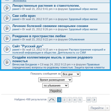
Экономика
Лекарственные растения в стамотологии.
pawel
» Вт май 15, 2012 9:41 pm » в форуме
Здоровый образ жизни
Сам себе врач
pawel
» Вт май 15, 2012 9:37 pm » в форуме
Здоровый образ жизни
Лечение болезней свежими овощными соками
pawel
» Вт май 15, 2012 9:26 pm » в форуме
Здоровый образ жизни
Рождение в пространстве любви
pawel
» Вт май 15, 2012 9:22 pm » в форуме
Объявления
Сайт "Русский дух"
pawel
» Вс май 13, 2012 9:15 am » в форуме
Распространение хорошей и
полезной информации в обществе. Деятельность со СМИ
Создаём коллективную мысль о законе родового
поместья
Вячеслав Богданов
» Сб мар 24, 2012 9:13 pm » в форуме
Правовые
(юридические) вопросы по родовому поместью. Защита против клеветы
Показать сообщения за
Найдено 498 результатов
1
2
3
4
5
…
10
Перейти