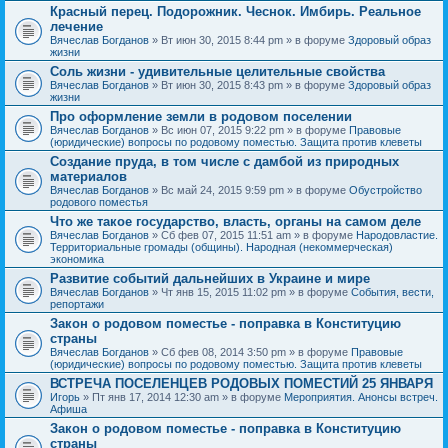
Красный перец. Подорожник. Чеснок. Имбирь. Реальное
лечение
Вячеслав Богданов
» Вт июн 30, 2015 8:44 pm » в форуме
Здоровый образ
жизни
Соль жизни - удивительные целительные свойства
Вячеслав Богданов
» Вт июн 30, 2015 8:43 pm » в форуме
Здоровый образ
жизни
Про оформление земли в родовом поселении
Вячеслав Богданов
» Вс июн 07, 2015 9:22 pm » в форуме
Правовые
(юридические) вопросы по родовому поместью. Защита против клеветы
Создание пруда, в том числе с дамбой из природных
материалов
Вячеслав Богданов
» Вс май 24, 2015 9:59 pm » в форуме
Обустройство
родового поместья
Что же такое государство, власть, органы на самом деле
Вячеслав Богданов
» Сб фев 07, 2015 11:51 am » в форуме
Народовластие.
Территориальные громады (общины). Народная (некоммерческая)
экономика
Развитие событий дальнейших в Украине и мире
Вячеслав Богданов
» Чт янв 15, 2015 11:02 pm » в форуме
События, вести,
репортажи
Закон о родовом поместье - поправка в Конституцию
страны
Вячеслав Богданов
» Сб фев 08, 2014 3:50 pm » в форуме
Правовые
(юридические) вопросы по родовому поместью. Защита против клеветы
ВСТРЕЧА ПОСЕЛЕНЦЕВ РОДОВЫХ ПОМЕСТИЙ 25 ЯНВАРЯ
Игорь
» Пт янв 17, 2014 12:30 am » в форуме
Мероприятия. Анонсы встреч.
Афиша
Закон о родовом поместье - поправка в Конституцию
страны