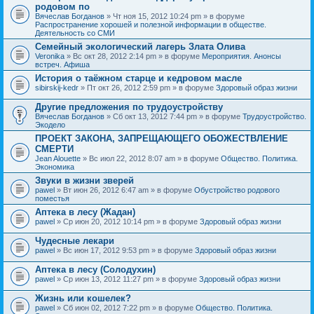
родовом по
Вячеслав Богданов
» Чт ноя 15, 2012 10:24 pm » в форуме
Распространение хорошей и полезной информации в обществе.
Деятельность со СМИ
Семейный экологический лагерь Злата Олива
Veronika
» Вс окт 28, 2012 2:14 pm » в форуме
Мероприятия. Анонсы
встреч. Афиша
История о таёжном старце и кедровом масле
sibirskij-kedr
» Пт окт 26, 2012 2:59 pm » в форуме
Здоровый образ жизни
Другие предложения по трудоустройству
Вячеслав Богданов
» Сб окт 13, 2012 7:44 pm » в форуме
Трудоустройство.
Экодело
ПРОЕКТ ЗАКОНА, ЗАПРЕЩАЮЩЕГО ОБОЖЕСТВЛЕНИЕ
СМЕРТИ
Jean Alouette
» Вс июл 22, 2012 8:07 am » в форуме
Общество. Политика.
Экономика
Звуки в жизни зверей
pawel
» Вт июн 26, 2012 6:47 am » в форуме
Обустройство родового
поместья
Аптека в лесу (Жадан)
pawel
» Ср июн 20, 2012 10:14 pm » в форуме
Здоровый образ жизни
Чудесные лекари
pawel
» Вс июн 17, 2012 9:53 pm » в форуме
Здоровый образ жизни
Аптека в лесу (Солодухин)
pawel
» Ср июн 13, 2012 11:27 pm » в форуме
Здоровый образ жизни
Жизнь или кошелек?
pawel
» Сб июн 02, 2012 7:22 pm » в форуме
Общество. Политика.