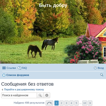
Быть добру
Ссылки
FAQ
Вход
Список форумов
ои
Сообщения без ответов
ск
Перейти к расширенному поиску
Найдено 498 результатов
1
2
3
4
5
…
10