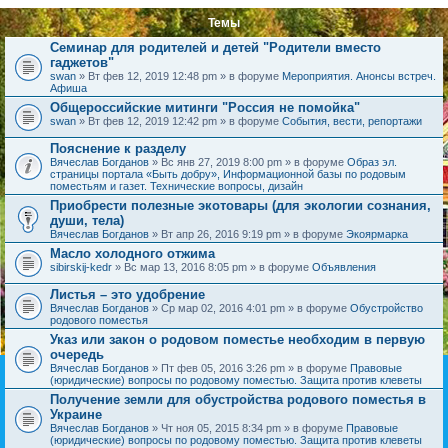
Темы
Семинар для родителей и детей "Родители вместо
гаджетов"
swan
» Вт фев 12, 2019 12:48 pm » в форуме
Мероприятия. Анонсы встреч.
Афиша
Общероссийские митинги "Россия не помойка"
swan
» Вт фев 12, 2019 12:42 pm » в форуме
События, вести, репортажи
Пояснение к разделу
Вячеслав Богданов
» Вс янв 27, 2019 8:00 pm » в форуме
Образ эл.
страницы портала «Быть добру», Информационной базы по родовым
поместьям и газет. Технические вопросы, дизайн
Приобрести полезные экотовары (для экологии сознания,
души, тела)
Вячеслав Богданов
» Вт апр 26, 2016 9:19 pm » в форуме
Экоярмарка
Масло холодного отжима
sibirskij-kedr
» Вс мар 13, 2016 8:05 pm » в форуме
Объявления
Листья – это удобрение
Вячеслав Богданов
» Ср мар 02, 2016 4:01 pm » в форуме
Обустройство
родового поместья
Указ или закон о родовом поместье необходим в первую
очередь
Вячеслав Богданов
» Пт фев 05, 2016 3:26 pm » в форуме
Правовые
(юридические) вопросы по родовому поместью. Защита против клеветы
Получение земли для обустройства родового поместья в
Украине
Вячеслав Богданов
» Чт ноя 05, 2015 8:34 pm » в форуме
Правовые
(юридические) вопросы по родовому поместью. Защита против клеветы