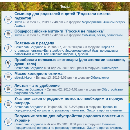
Темы
Семинар для родителей и детей "Родители вместо
гаджетов"
swan
» Вт фев 12, 2019 12:48 pm » в форуме
Мероприятия. Анонсы встреч.
Афиша
Общероссийские митинги "Россия не помойка"
swan
» Вт фев 12, 2019 12:42 pm » в форуме
События, вести, репортажи
Пояснение к разделу
Вячеслав Богданов
» Вс янв 27, 2019 8:00 pm » в форуме
Образ эл.
страницы портала «Быть добру», Информационной базы по родовым
поместьям и газет. Технические вопросы, дизайн
Приобрести полезные экотовары (для экологии сознания,
души, тела)
Вячеслав Богданов
» Вт апр 26, 2016 9:19 pm » в форуме
Экоярмарка
Масло холодного отжима
sibirskij-kedr
» Вс мар 13, 2016 8:05 pm » в форуме
Объявления
Листья – это удобрение
Вячеслав Богданов
» Ср мар 02, 2016 4:01 pm » в форуме
Обустройство
родового поместья
Указ или закон о родовом поместье необходим в первую
очередь
Вячеслав Богданов
» Пт фев 05, 2016 3:26 pm » в форуме
Правовые
(юридические) вопросы по родовому поместью. Защита против клеветы
Получение земли для обустройства родового поместья в
Украине
Вячеслав Богданов
» Чт ноя 05, 2015 8:34 pm » в форуме
Правовые
(юридические) вопросы по родовому поместью. Защита против клеветы