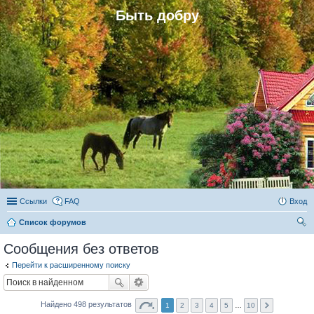
Быть добру
Ссылки
FAQ
Вход
Список форумов
ои
Сообщения без ответов
ск
Перейти к расширенному поиску
Найдено 498 результатов
1
2
3
4
5
…
10