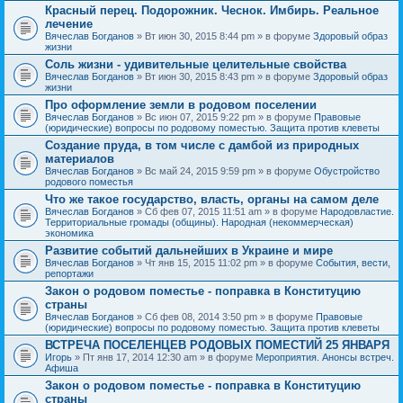
Красный перец. Подорожник. Чеснок. Имбирь. Реальное
лечение
Вячеслав Богданов
» Вт июн 30, 2015 8:44 pm » в форуме
Здоровый образ
жизни
Соль жизни - удивительные целительные свойства
Вячеслав Богданов
» Вт июн 30, 2015 8:43 pm » в форуме
Здоровый образ
жизни
Про оформление земли в родовом поселении
Вячеслав Богданов
» Вс июн 07, 2015 9:22 pm » в форуме
Правовые
(юридические) вопросы по родовому поместью. Защита против клеветы
Создание пруда, в том числе с дамбой из природных
материалов
Вячеслав Богданов
» Вс май 24, 2015 9:59 pm » в форуме
Обустройство
родового поместья
Что же такое государство, власть, органы на самом деле
Вячеслав Богданов
» Сб фев 07, 2015 11:51 am » в форуме
Народовластие.
Территориальные громады (общины). Народная (некоммерческая)
экономика
Развитие событий дальнейших в Украине и мире
Вячеслав Богданов
» Чт янв 15, 2015 11:02 pm » в форуме
События, вести,
репортажи
Закон о родовом поместье - поправка в Конституцию
страны
Вячеслав Богданов
» Сб фев 08, 2014 3:50 pm » в форуме
Правовые
(юридические) вопросы по родовому поместью. Защита против клеветы
ВСТРЕЧА ПОСЕЛЕНЦЕВ РОДОВЫХ ПОМЕСТИЙ 25 ЯНВАРЯ
Игорь
» Пт янв 17, 2014 12:30 am » в форуме
Мероприятия. Анонсы встреч.
Афиша
Закон о родовом поместье - поправка в Конституцию
страны