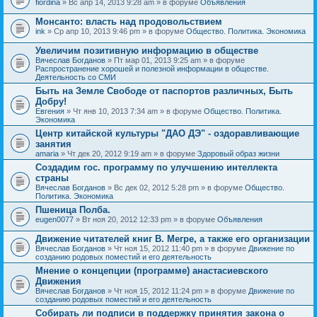
fiordina
» Вс апр 14, 2013 9:28 am » в форуме
Объявления
е
е
н
м
Монсанто: власть над продовольствием
и
а
я
ink
» Ср апр 10, 2013 9:46 pm » в форуме
Общество. Политика. Экономика
с
о
Увеличим позитивную информацию в обществе
д
е
Вячеслав Богданов
» Пт мар 01, 2013 9:25 am » в форуме
р
Распространение хорошей и полезной информации в обществе.
ж
Деятельность со СМИ
и
Быть на Земле Свободе от паспортов различных, Быть
т
Добру!
о
п
Евгения
» Чт янв 10, 2013 7:34 am » в форуме
Общество. Политика.
р
Экономика
о
Центр китайской культуры "ДАО ДЭ" - оздоравливающие
с
занятия
.
amaria
» Чт дек 20, 2012 9:19 am » в форуме
Здоровый образ жизни
Создадим гос. программу по улучшению интеллекта
страны
Вячеслав Богданов
» Вс дек 02, 2012 5:28 pm » в форуме
Общество.
Политика. Экономика
Пшеница Полба.
eugen0077
» Вт ноя 20, 2012 12:33 pm » в форуме
Объявления
Движение читателей книг В. Мегре, а также его организации
Вячеслав Богданов
» Чт ноя 15, 2012 11:40 pm » в форуме
Движение по
созданию родовых поместий и его деятельность
Мнение о концепции (программе) анастасиевского
Движения
Вячеслав Богданов
» Чт ноя 15, 2012 11:24 pm » в форуме
Движение по
созданию родовых поместий и его деятельность
Собирать ли подписи в поддержку принятия закона о