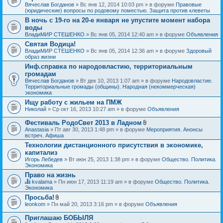
Вячеслав Богданов
» Вс янв 12, 2014 10:03 pm » в форуме
Правовые
(юридические) вопросы по родовому поместью. Защита против клеветы
В ночь с 19-го на 20-е января не упустите момент набора
воды
ВладиМИР СТЕШЕНКО
» Вс янв 05, 2014 12:40 am » в форуме
Объявления
Святая Водица!
ВладиМИР СТЕШЕНКО
» Вс янв 05, 2014 12:36 am » в форуме
Здоровый
образ жизни
Инф.справка по народовластию, территориальным
громадам
Вячеслав Богданов
» Вт дек 10, 2013 1:07 am » в форуме
Народовластие.
Территориальные громады (общины). Народная (некоммерческая)
экономика
Ищу работу с жильем на ПМЖ
Николай
» Ср окт 16, 2013 10:27 am » в форуме
Объявления
Фестиваль РодоСвет 2013 в Ладном
В
Anastasia
» Пт авг 30, 2013 1:48 pm » в форуме
Мероприятия. Анонсы
л
встреч. Афиша
о
Технологии дистанционного присутствия в экономике,
ж
капитализ
е
н
Игорь Лебедев
» Вт июн 25, 2013 1:38 pm » в форуме
Общество. Политика.
и
Экономика
я
Право на жизнь
kvalama
» Пн июн 17, 2013 11:19 am » в форуме
Общество. Политика.
Д
Экономика
а
Просьба!
н
В
leonkom
» Пн май 20, 2013 3:16 pm » в форуме
Объявления
н
л
а
о
я
Приглашаю БОБЫЛЯ
ж
т