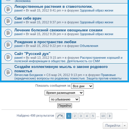
Экономика
Лекарственные растения в стамотологии.
pawel
» Вт май 15, 2012 9:41 pm » в форуме
Здоровый образ жизни
Сам себе врач
pawel
» Вт май 15, 2012 9:37 pm » в форуме
Здоровый образ жизни
Лечение болезней свежими овощными соками
pawel
» Вт май 15, 2012 9:26 pm » в форуме
Здоровый образ жизни
Рождение в пространстве любви
pawel
» Вт май 15, 2012 9:22 pm » в форуме
Объявления
Сайт "Русский дух"
pawel
» Вс май 13, 2012 9:15 am » в форуме
Распространение хорошей и
полезной информации в обществе. Деятельность со СМИ
Создаём коллективную мысль о законе родового
поместья
Вячеслав Богданов
» Сб мар 24, 2012 9:13 pm » в форуме
Правовые
(юридические) вопросы по родовому поместью. Защита против клеветы
Показать сообщения за
Найдено 498 результатов
1
2
3
4
5
…
10
Перейти