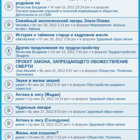
родовом по
Вячеслав Богданов
» Чт ноя 15, 2012 10:24 pm » в форуме
Распространение хорошей и полезной информации в обществе.
Деятельность со СМИ
Семейный экологический лагерь Злата Олива
Veronika
» Вс окт 28, 2012 2:14 pm » в форуме
Мероприятия. Анонсы
встреч. Афиша
История о таёжном старце и кедровом масле
sibirskij-kedr
» Пт окт 26, 2012 2:59 pm » в форуме
Здоровый образ жизни
Другие предложения по трудоустройству
Вячеслав Богданов
» Сб окт 13, 2012 7:44 pm » в форуме
Трудоустройство.
Экодело
ПРОЕКТ ЗАКОНА, ЗАПРЕЩАЮЩЕГО ОБОЖЕСТВЛЕНИЕ
СМЕРТИ
Jean Alouette
» Вс июл 22, 2012 8:07 am » в форуме
Общество. Политика.
Экономика
Звуки в жизни зверей
pawel
» Вт июн 26, 2012 6:47 am » в форуме
Обустройство родового
поместья
Аптека в лесу (Жадан)
pawel
» Ср июн 20, 2012 10:14 pm » в форуме
Здоровый образ жизни
Чудесные лекари
pawel
» Вс июн 17, 2012 9:53 pm » в форуме
Здоровый образ жизни
Аптека в лесу (Солодухин)
pawel
» Ср июн 13, 2012 11:27 pm » в форуме
Здоровый образ жизни
Жизнь или кошелек?
pawel
» Сб июн 02, 2012 7:22 pm » в форуме
Общество. Политика.